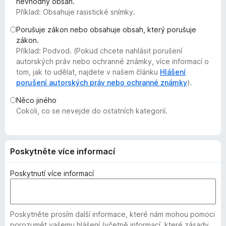
nevhodný obsah.
č
Příklad: Obsahuje rasistické snímky.
e
Porušuje zákon nebo obsahuje obsah, který porušuje
F
zákon.
i
Příklad: Podvod. (Pokud chcete nahlásit porušení
r
autorských práv nebo ochranné známky, více informací o
e
tom, jak to udělat, najdete v našem článku
Hlášení
f
porušení autorských práv nebo ochranné známky
).
o
Něco jiného
x
Cokoli, co se nevejde do ostatních kategorií.
Poskytněte více informací
Poskytnutí více informací
Poskytněte prosím další informace, které nám mohou pomoci
porozumět vašemu hlášení (včetně informací, které zásady