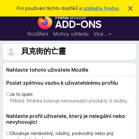
H
Přihlásit se
Pro používání těchto doplňků si
stáhněte Firefox
.
S
k
l
D
r
e
ý
o
t
d
p
Rozšíření
Motivy vzhledu
Více…
a
l
t
ň
貝克街的亡靈
k
y
Nahlaste tohoto uživatele Mozille
d
o
Poslat zpětnou vazbu k uživatelskému profilu
p
r
Je to spam
o
Příklad: Stránka inzeruje nesouvisející produkty či služby.
h
l
Nahlaste profil uživatele, který je nelegální nebo
nevyhovující
í
ž
Obsahuje nenávistný, násilný, podvodný nebo jiný
e