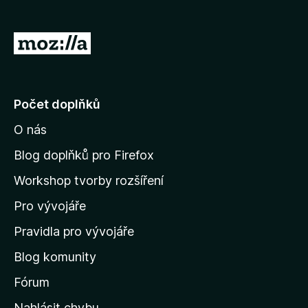
)
á
n
o
P
)
ř
e
j
Počet doplňků
í
O nás
t
n
Blog doplňků pro Firefox
a
Workshop tvorby rozšíření
d
Pro vývojáře
o
m
Pravidla pro vývojáře
o
Blog komunity
v
s
Fórum
k
Nahlásit chybu