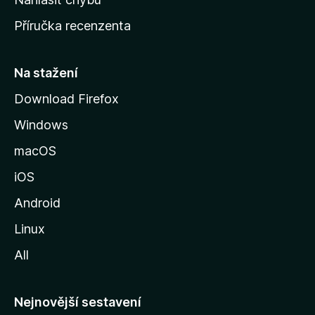
o
Příručka recenzenta
u
s
t
Na stažení
r
Download Firefox
á
Windows
n
k
macOS
u
iOS
M
o
Android
z
Linux
i
All
l
l
y
Nejnovější sestavení