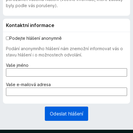
byly podle vás porušeny).
Kontaktní informace
Podejte hlášení anonymně
Podání anonymního hlášení nám znemožní informovat vás o
stavu hlášení i o možnostech odvolání.
(
Vaše jméno
v
y
ž
(
Vaše e-mailová adresa
a
v
d
y
o
ž
v
a
Odeslat hlášení
á
d
n
o
o
v