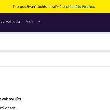
Pro používání těchto doplňků si
stáhněte Firefox
.
vy vzhledu
Více…
nevyhovující
dný obsah.