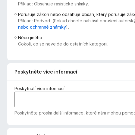
Příklad: Obsahuje rasistické snímky.
č
e
Porušuje zákon nebo obsahuje obsah, který porušuje zák
F
Příklad: Podvod. (Pokud chcete nahlásit porušení autorsk
i
nebo ochranné známky
).
r
Něco jiného
e
Cokoli, co se nevejde do ostatních kategorií.
f
o
x
Poskytněte více informací
Poskytnutí více informací
Poskytněte prosím další informace, které nám mohou pomoc