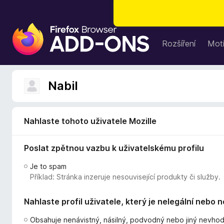
D
o
Rozšíření
Moti
p
l
ň
Nabil
k
y
d
Nahlaste tohoto uživatele Mozille
o
p
Poslat zpětnou vazbu k uživatelskému profilu
r
o
Je to spam
h
Příklad: Stránka inzeruje nesouvisející produkty či služby.
l
í
Nahlaste profil uživatele, který je nelegální nebo 
ž
e
Obsahuje nenávistný, násilný, podvodný nebo jiný nevho