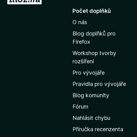
ř
Počet doplňků
e
O nás
j
í
Blog doplňků pro
t
Firefox
n
Workshop tvorby
a
rozšíření
d
o
Pro vývojáře
m
Pravidla pro vývojáře
o
Blog komunity
v
s
Fórum
k
Nahlásit chybu
o
Příručka recenzenta
u