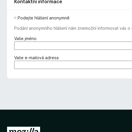
Kontaktní informace
Podejte hlášení anonymně
Podání anonymního hlášení nám znemožní informovat vás o s
(
Vaše jméno
v
y
ž
(
Vaše e-mailová adresa
a
v
d
y
o
ž
v
a
á
d
n
o
o
v
)
á
n
o
)
P