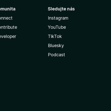
omunita
Sledujte nás
onnect
Instagram
ntribute
YouTube
veloper
TikTok
Bluesky
Podcast