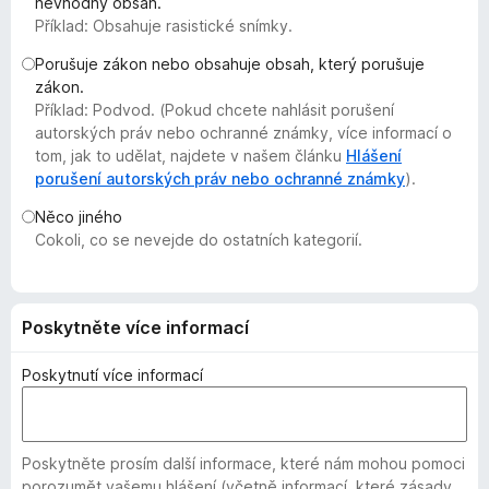
nevhodný obsah.
č
Příklad: Obsahuje rasistické snímky.
e
Porušuje zákon nebo obsahuje obsah, který porušuje
F
zákon.
i
Příklad: Podvod. (Pokud chcete nahlásit porušení
r
autorských práv nebo ochranné známky, více informací o
e
tom, jak to udělat, najdete v našem článku
Hlášení
f
porušení autorských práv nebo ochranné známky
).
o
Něco jiného
x
Cokoli, co se nevejde do ostatních kategorií.
Poskytněte více informací
Poskytnutí více informací
Poskytněte prosím další informace, které nám mohou pomoci
porozumět vašemu hlášení (včetně informací, které zásady