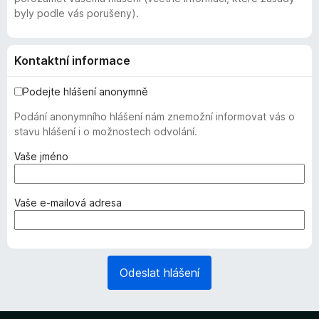
byly podle vás porušeny).
Kontaktní informace
Podejte hlášení anonymně
Podání anonymního hlášení nám znemožní informovat vás o
stavu hlášení i o možnostech odvolání.
(
Vaše jméno
v
y
ž
(
Vaše e-mailová adresa
a
v
d
y
o
ž
v
a
Odeslat hlášení
á
d
n
o
o
v