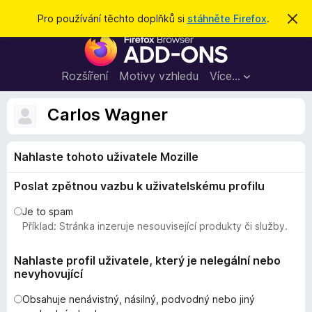
H
Přihlásit se
Pro používání těchto doplňků si
stáhněte Firefox
.
S
k
l
D
r
e
ý
o
t
d
p
Rozšíření
Motivy vzhledu
Více…
a
l
t
ň
Carlos Wagner
k
y
Nahlaste tohoto uživatele Mozille
d
o
Poslat zpětnou vazbu k uživatelskému profilu
p
r
Je to spam
o
Příklad: Stránka inzeruje nesouvisející produkty či služby.
h
l
Nahlaste profil uživatele, který je nelegální nebo
nevyhovující
í
ž
Obsahuje nenávistný, násilný, podvodný nebo jiný
e