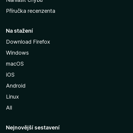
o
Příručka recenzenta
u
s
t
Na stažení
r
Download Firefox
á
Windows
n
k
macOS
u
iOS
M
o
Android
z
Linux
i
All
l
l
y
Nejnovější sestavení