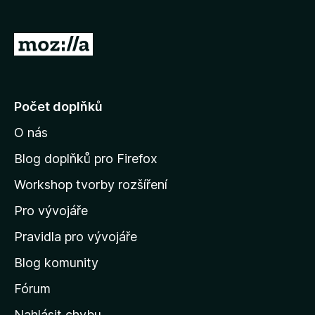
)
á
n
o
P
)
ř
e
j
Počet doplňků
í
O nás
t
n
Blog doplňků pro Firefox
a
Workshop tvorby rozšíření
d
Pro vývojáře
o
m
Pravidla pro vývojáře
o
Blog komunity
v
s
Fórum
k
Nahlásit chybu