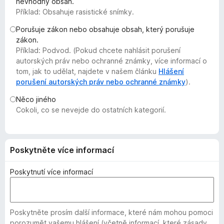
nevhodný obsah.
č
Příklad: Obsahuje rasistické snímky.
e
Porušuje zákon nebo obsahuje obsah, který porušuje
F
zákon.
i
Příklad: Podvod. (Pokud chcete nahlásit porušení
r
autorských práv nebo ochranné známky, více informací o
e
tom, jak to udělat, najdete v našem článku
Hlášení
f
porušení autorských práv nebo ochranné známky
).
o
Něco jiného
x
Cokoli, co se nevejde do ostatních kategorií.
Poskytněte více informací
Poskytnutí více informací
Poskytněte prosím další informace, které nám mohou pomoci
porozumět vašemu hlášení (včetně informací, které zásady