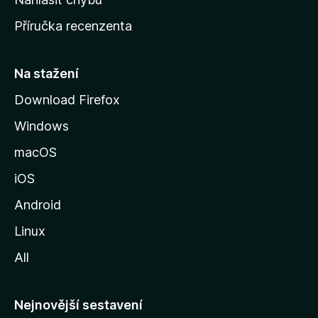
o
Příručka recenzenta
u
s
t
Na stažení
r
Download Firefox
á
Windows
n
k
macOS
u
iOS
M
o
Android
z
Linux
i
All
l
l
y
Nejnovější sestavení