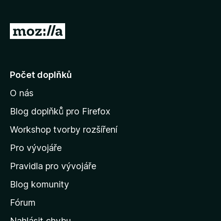
)
á
n
o
P
)
ř
e
j
Počet doplňků
í
O nás
t
n
Blog doplňků pro Firefox
a
Workshop tvorby rozšíření
d
Pro vývojáře
o
m
Pravidla pro vývojáře
o
Blog komunity
v
s
Fórum
k
Nahlásit chybu