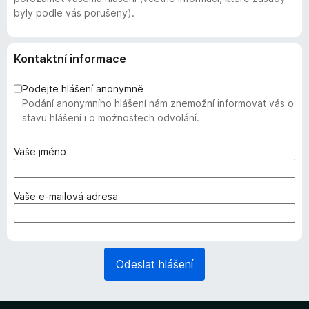
byly podle vás porušeny).
Kontaktní informace
Podejte hlášení anonymně
Podání anonymního hlášení nám znemožní informovat vás o
stavu hlášení i o možnostech odvolání.
(
Vaše jméno
v
y
ž
(
Vaše e-mailová adresa
a
v
d
y
o
ž
v
a
Odeslat hlášení
á
d
n
o
o
v