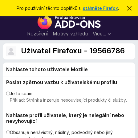
H
Přihlásit se
Pro používání těchto doplňků si
stáhněte Firefox
.
S
k
l
D
r
e
ý
o
t
d
p
Rozšíření
Motivy vzhledu
Více…
a
l
t
ň
Uživatel Firefoxu - 19566786
k
y
Nahlaste tohoto uživatele Mozille
d
o
Poslat zpětnou vazbu k uživatelskému profilu
p
r
Je to spam
o
Příklad: Stránka inzeruje nesouvisející produkty či služby.
h
l
Nahlaste profil uživatele, který je nelegální nebo
nevyhovující
í
ž
Obsahuje nenávistný, násilný, podvodný nebo jiný
e