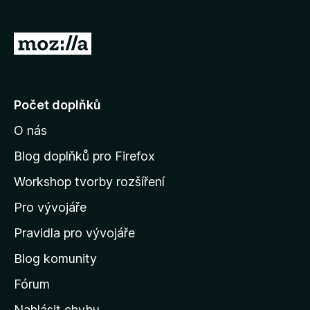
)
á
n
o
P
)
ř
e
j
Počet doplňků
í
O nás
t
n
Blog doplňků pro Firefox
a
Workshop tvorby rozšíření
d
Pro vývojáře
o
m
Pravidla pro vývojáře
o
Blog komunity
v
s
Fórum
k
Nahlásit chybu