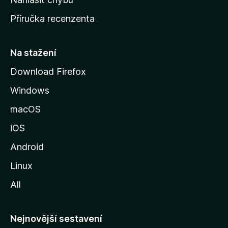
o
Příručka recenzenta
u
s
t
Na stažení
r
Download Firefox
á
Windows
n
k
macOS
u
iOS
M
o
Android
z
Linux
i
All
l
l
y
Nejnovější sestavení