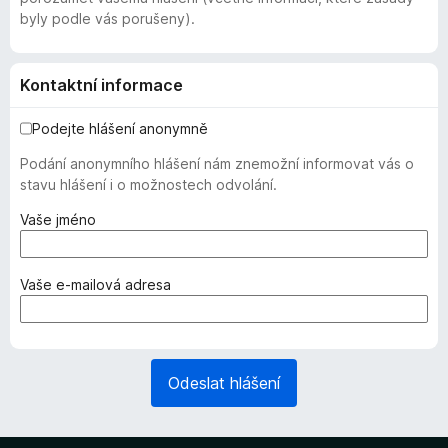
byly podle vás porušeny).
Kontaktní informace
Podejte hlášení anonymně
Podání anonymního hlášení nám znemožní informovat vás o
stavu hlášení i o možnostech odvolání.
(
Vaše jméno
v
y
ž
(
Vaše e-mailová adresa
a
v
d
y
o
ž
v
a
Odeslat hlášení
á
d
n
o
o
v