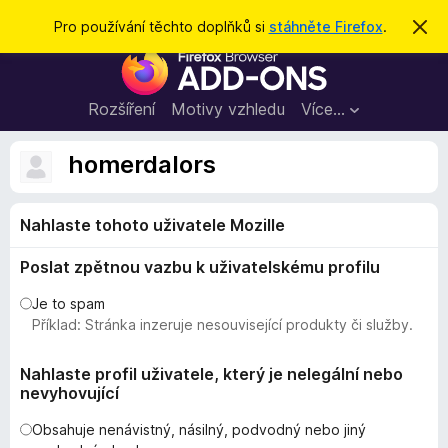
H
Přihlásit se
Pro používání těchto doplňků si
stáhněte Firefox
.
S
k
l
D
r
e
ý
o
t
d
p
Rozšíření
Motivy vzhledu
Více…
a
l
t
ň
homerdalors
k
y
Nahlaste tohoto uživatele Mozille
d
o
Poslat zpětnou vazbu k uživatelskému profilu
p
r
Je to spam
o
Příklad: Stránka inzeruje nesouvisející produkty či služby.
h
l
Nahlaste profil uživatele, který je nelegální nebo
nevyhovující
í
ž
Obsahuje nenávistný, násilný, podvodný nebo jiný
e