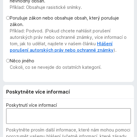
nevhodný obsah.
č
Příklad: Obsahuje rasistické snímky.
e
Porušuje zákon nebo obsahuje obsah, který porušuje
F
zákon.
i
Příklad: Podvod. (Pokud chcete nahlásit porušení
r
autorských práv nebo ochranné známky, více informací o
e
tom, jak to udělat, najdete v našem článku
Hlášení
f
porušení autorských práv nebo ochranné známky
).
o
Něco jiného
x
Cokoli, co se nevejde do ostatních kategorií.
Poskytněte více informací
Poskytnutí více informací
Poskytněte prosím další informace, které nám mohou pomoci
porozumět vašemu hlášení (včetně informací, které zásady