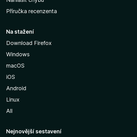
o
Příručka recenzenta
u
s
t
Na stažení
r
Download Firefox
á
Windows
n
k
macOS
u
iOS
M
o
Android
z
Linux
i
All
l
l
y
Nejnovější sestavení