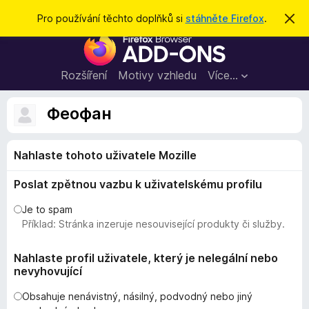
H
Přihlásit se
Pro používání těchto doplňků si
stáhněte Firefox
.
S
k
l
D
r
e
ý
o
t
d
p
Rozšíření
Motivy vzhledu
Více…
a
l
t
ň
Феофан
k
y
Nahlaste tohoto uživatele Mozille
d
o
Poslat zpětnou vazbu k uživatelskému profilu
p
r
Je to spam
o
Příklad: Stránka inzeruje nesouvisející produkty či služby.
h
l
Nahlaste profil uživatele, který je nelegální nebo
nevyhovující
í
ž
Obsahuje nenávistný, násilný, podvodný nebo jiný
e