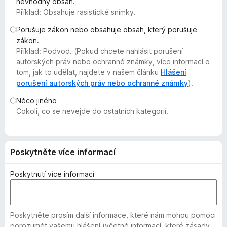
nevhodný obsah.
č
Příklad: Obsahuje rasistické snímky.
e
Porušuje zákon nebo obsahuje obsah, který porušuje
F
zákon.
i
Příklad: Podvod. (Pokud chcete nahlásit porušení
r
autorských práv nebo ochranné známky, více informací o
e
tom, jak to udělat, najdete v našem článku
Hlášení
f
porušení autorských práv nebo ochranné známky
).
o
Něco jiného
x
Cokoli, co se nevejde do ostatních kategorií.
Poskytněte více informací
Poskytnutí více informací
Poskytněte prosím další informace, které nám mohou pomoci
porozumět vašemu hlášení (včetně informací, které zásady