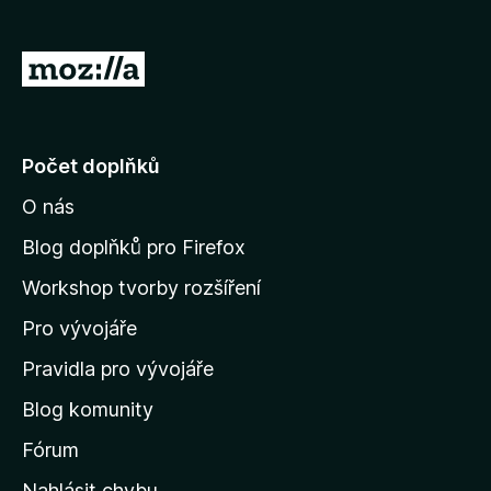
)
á
n
o
P
)
ř
e
j
Počet doplňků
í
O nás
t
n
Blog doplňků pro Firefox
a
Workshop tvorby rozšíření
d
Pro vývojáře
o
m
Pravidla pro vývojáře
o
Blog komunity
v
s
Fórum
k
Nahlásit chybu