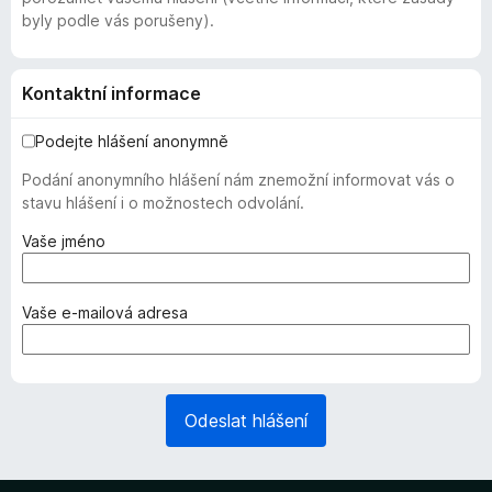
byly podle vás porušeny).
Kontaktní informace
Podejte hlášení anonymně
Podání anonymního hlášení nám znemožní informovat vás o
stavu hlášení i o možnostech odvolání.
(
Vaše jméno
v
y
ž
(
Vaše e-mailová adresa
a
v
d
y
o
ž
v
a
Odeslat hlášení
á
d
n
o
o
v