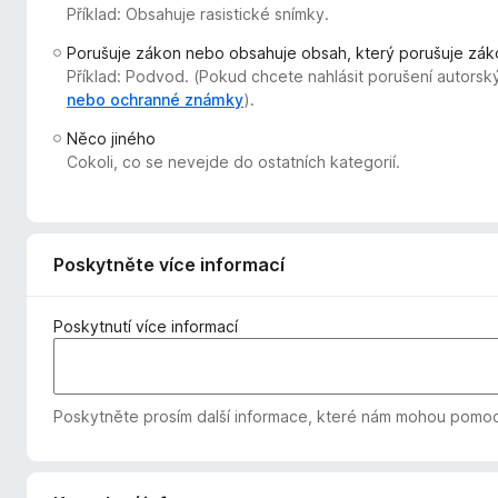
Příklad: Obsahuje rasistické snímky.
č
e
Porušuje zákon nebo obsahuje obsah, který porušuje zák
F
Příklad: Podvod. (Pokud chcete nahlásit porušení autorsk
i
nebo ochranné známky
).
r
Něco jiného
e
Cokoli, co se nevejde do ostatních kategorií.
f
o
x
Poskytněte více informací
Poskytnutí více informací
Poskytněte prosím další informace, které nám mohou pomoc