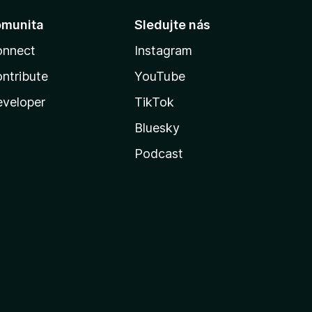
omunita
Sledujte nás
onnect
Instagram
ntribute
YouTube
veloper
TikTok
Bluesky
Podcast