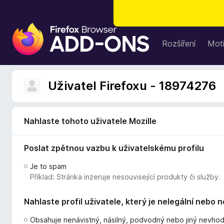
D
o
Rozšíření
Moti
p
l
ň
Uživatel Firefoxu - 18974276
k
y
d
Nahlaste tohoto uživatele Mozille
o
p
Poslat zpětnou vazbu k uživatelskému profilu
r
o
Je to spam
h
Příklad: Stránka inzeruje nesouvisející produkty či služby.
l
í
Nahlaste profil uživatele, který je nelegální nebo 
ž
e
Obsahuje nenávistný, násilný, podvodný nebo jiný nevho