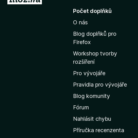
ř
Počet doplňků
e
O nás
j
í
Blog doplňků pro
t
Firefox
n
Workshop tvorby
a
rozšíření
d
o
Pro vývojáře
m
Pravidla pro vývojáře
o
Blog komunity
v
s
Fórum
k
Nahlásit chybu
o
Příručka recenzenta
u