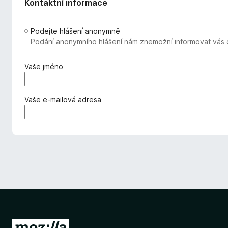
Kontaktní informace
Podejte hlášení anonymně
Podání anonymního hlášení nám znemožní informovat vás o
(
Vaše jméno
v
y
ž
(
Vaše e-mailová adresa
a
v
d
y
o
ž
v
a
á
d
n
o
o
v
)
á
n
o
)
P