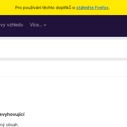
Pro používání těchto doplňků si
stáhněte Firefox
.
vy vzhledu
Více…
nevyhovující
dný obsah.