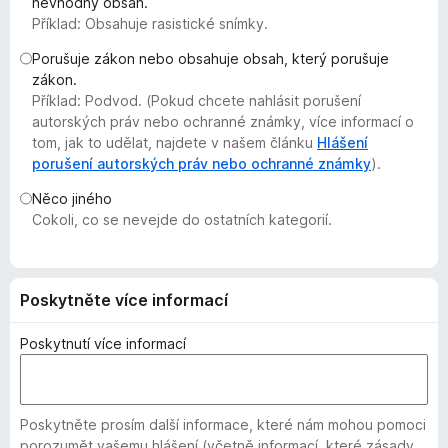
nevhodný obsah.
č
Příklad: Obsahuje rasistické snímky.
e
Porušuje zákon nebo obsahuje obsah, který porušuje
F
zákon.
i
Příklad: Podvod. (Pokud chcete nahlásit porušení
r
autorských práv nebo ochranné známky, více informací o
e
tom, jak to udělat, najdete v našem článku
Hlášení
f
porušení autorských práv nebo ochranné známky
).
o
Něco jiného
x
Cokoli, co se nevejde do ostatních kategorií.
Poskytněte více informací
Poskytnutí více informací
Poskytněte prosím další informace, které nám mohou pomoci
porozumět vašemu hlášení (včetně informací, které zásady