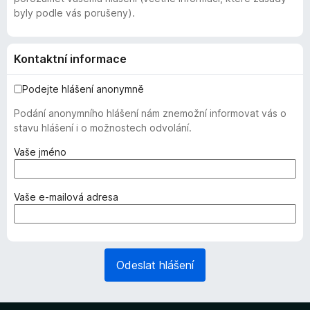
byly podle vás porušeny).
Kontaktní informace
Podejte hlášení anonymně
Podání anonymního hlášení nám znemožní informovat vás o
stavu hlášení i o možnostech odvolání.
(
Vaše jméno
v
y
ž
(
Vaše e-mailová adresa
a
v
d
y
o
ž
v
a
Odeslat hlášení
á
d
n
o
o
v