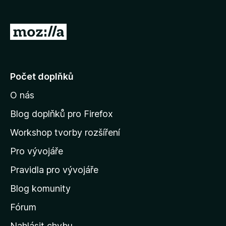
)
á
n
o
P
)
ř
e
j
Počet doplňků
í
O nás
t
n
Blog doplňků pro Firefox
a
Workshop tvorby rozšíření
d
Pro vývojáře
o
m
Pravidla pro vývojáře
o
Blog komunity
v
s
Fórum
k
Nahlásit chybu