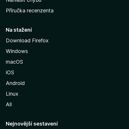
o
Příručka recenzenta
u
s
t
Na stažení
r
Download Firefox
á
Windows
n
k
macOS
u
iOS
M
o
Android
z
Linux
i
All
l
l
y
Nejnovější sestavení