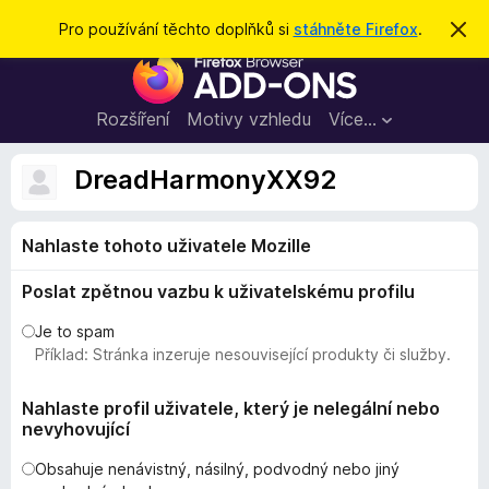
H
Přihlásit se
Pro používání těchto doplňků si
stáhněte Firefox
.
S
k
l
D
r
e
ý
o
t
d
p
Rozšíření
Motivy vzhledu
Více…
a
l
t
ň
DreadHarmonyXX92
k
y
Nahlaste tohoto uživatele Mozille
d
o
Poslat zpětnou vazbu k uživatelskému profilu
p
r
Je to spam
o
Příklad: Stránka inzeruje nesouvisející produkty či služby.
h
l
Nahlaste profil uživatele, který je nelegální nebo
nevyhovující
í
ž
Obsahuje nenávistný, násilný, podvodný nebo jiný
e