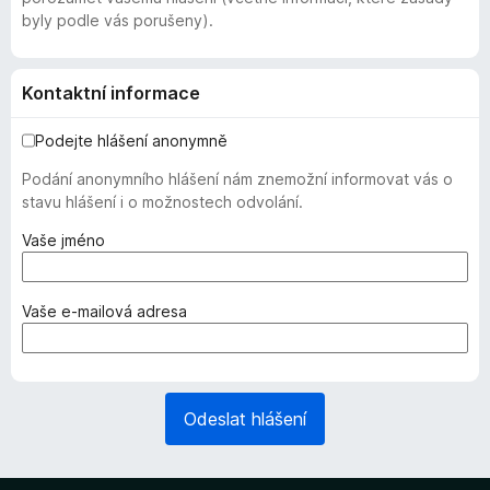
byly podle vás porušeny).
Kontaktní informace
Podejte hlášení anonymně
Podání anonymního hlášení nám znemožní informovat vás o
stavu hlášení i o možnostech odvolání.
(
Vaše jméno
v
y
ž
(
Vaše e-mailová adresa
a
v
d
y
o
ž
v
a
Odeslat hlášení
á
d
n
o
o
v