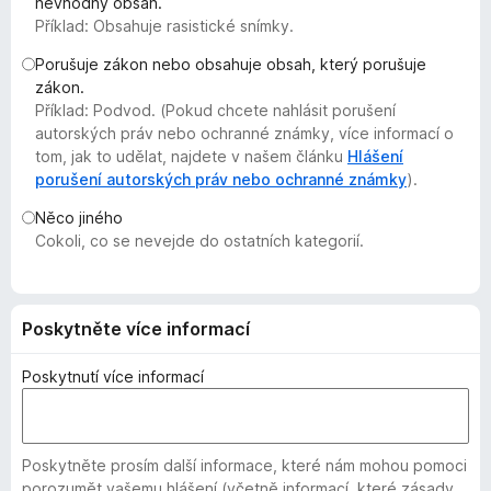
nevhodný obsah.
č
Příklad: Obsahuje rasistické snímky.
e
Porušuje zákon nebo obsahuje obsah, který porušuje
F
zákon.
i
Příklad: Podvod. (Pokud chcete nahlásit porušení
r
autorských práv nebo ochranné známky, více informací o
e
tom, jak to udělat, najdete v našem článku
Hlášení
f
porušení autorských práv nebo ochranné známky
).
o
Něco jiného
x
Cokoli, co se nevejde do ostatních kategorií.
Poskytněte více informací
Poskytnutí více informací
Poskytněte prosím další informace, které nám mohou pomoci
porozumět vašemu hlášení (včetně informací, které zásady