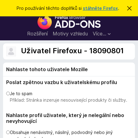
H
Přihlásit se
Pro používání těchto doplňků si
stáhněte Firefox
.
S
k
l
D
r
e
ý
o
t
d
p
Rozšíření
Motivy vzhledu
Více…
a
l
t
ň
Uživatel Firefoxu - 18090801
k
y
Nahlaste tohoto uživatele Mozille
d
o
Poslat zpětnou vazbu k uživatelskému profilu
p
r
Je to spam
o
Příklad: Stránka inzeruje nesouvisející produkty či služby.
h
l
Nahlaste profil uživatele, který je nelegální nebo
nevyhovující
í
ž
Obsahuje nenávistný, násilný, podvodný nebo jiný
e