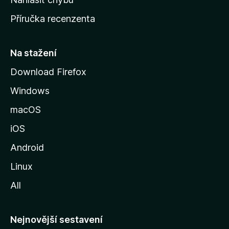
o
Příručka recenzenta
u
s
t
Na stažení
r
Download Firefox
á
Windows
n
k
macOS
u
iOS
M
o
Android
z
Linux
i
All
l
l
y
Nejnovější sestavení