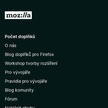
)
á
n
o
P
)
ř
e
j
Počet doplňků
í
O nás
t
n
Blog doplňků pro Firefox
a
Workshop tvorby rozšíření
d
Pro vývojáře
o
m
Pravidla pro vývojáře
o
Blog komunity
v
s
Fórum
k
Nahlásit chybu