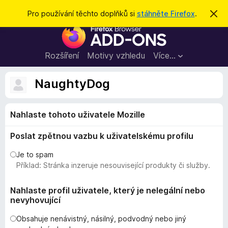
H
Přihlásit se
Pro používání těchto doplňků si
stáhněte Firefox
.
S
k
l
D
r
e
ý
o
t
d
p
Rozšíření
Motivy vzhledu
Více…
a
l
t
ň
NaughtyDog
k
y
Nahlaste tohoto uživatele Mozille
d
o
Poslat zpětnou vazbu k uživatelskému profilu
p
r
Je to spam
o
Příklad: Stránka inzeruje nesouvisející produkty či služby.
h
l
Nahlaste profil uživatele, který je nelegální nebo
nevyhovující
í
ž
Obsahuje nenávistný, násilný, podvodný nebo jiný
e