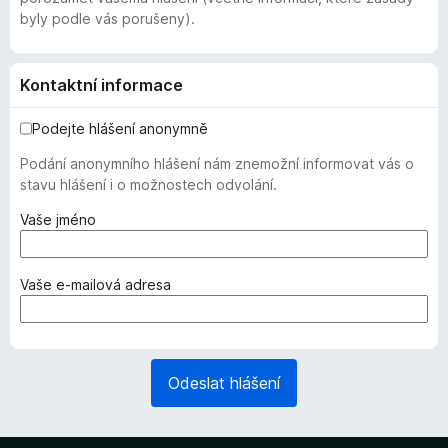
byly podle vás porušeny).
Kontaktní informace
Podejte hlášení anonymně
Podání anonymního hlášení nám znemožní informovat vás o
stavu hlášení i o možnostech odvolání.
(
Vaše jméno
v
y
ž
(
Vaše e-mailová adresa
a
v
d
y
o
ž
v
a
Odeslat hlášení
á
d
n
o
o
v