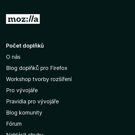
)
á
n
o
P
)
ř
e
j
Počet doplňků
í
O nás
t
n
Blog doplňků pro Firefox
a
Workshop tvorby rozšíření
d
Pro vývojáře
o
m
Pravidla pro vývojáře
o
Blog komunity
v
s
Fórum
k
Nahlásit chybu