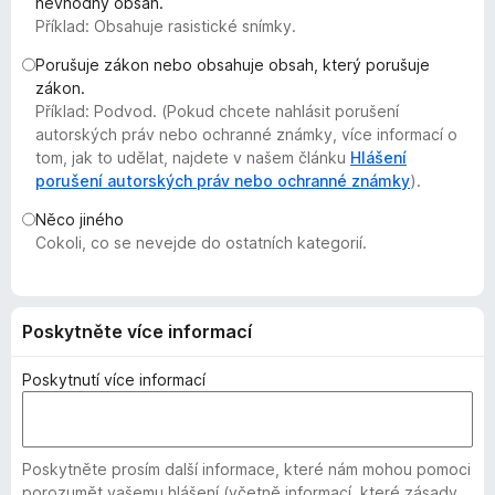
nevhodný obsah.
č
Příklad: Obsahuje rasistické snímky.
e
Porušuje zákon nebo obsahuje obsah, který porušuje
F
zákon.
i
Příklad: Podvod. (Pokud chcete nahlásit porušení
r
autorských práv nebo ochranné známky, více informací o
e
tom, jak to udělat, najdete v našem článku
Hlášení
f
porušení autorských práv nebo ochranné známky
).
o
Něco jiného
x
Cokoli, co se nevejde do ostatních kategorií.
Poskytněte více informací
Poskytnutí více informací
Poskytněte prosím další informace, které nám mohou pomoci
porozumět vašemu hlášení (včetně informací, které zásady