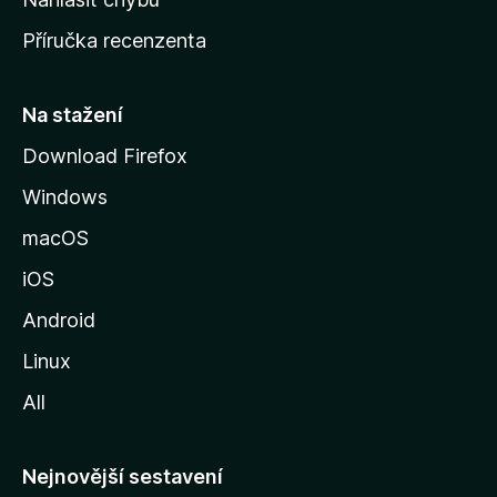
o
Příručka recenzenta
u
s
t
Na stažení
r
Download Firefox
á
Windows
n
k
macOS
u
iOS
M
o
Android
z
Linux
i
All
l
l
y
Nejnovější sestavení