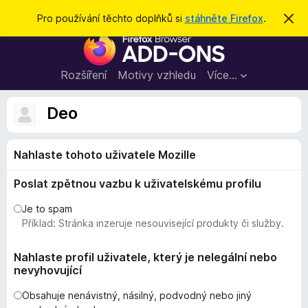
H
Přihlásit se
Pro používání těchto doplňků si
stáhněte Firefox
.
S
k
l
D
r
e
ý
o
t
d
p
Rozšíření
Motivy vzhledu
Více…
a
l
t
ň
Deo
k
y
Nahlaste tohoto uživatele Mozille
d
o
Poslat zpětnou vazbu k uživatelskému profilu
p
r
Je to spam
o
Příklad: Stránka inzeruje nesouvisející produkty či služby.
h
l
Nahlaste profil uživatele, který je nelegální nebo
nevyhovující
í
ž
Obsahuje nenávistný, násilný, podvodný nebo jiný
e