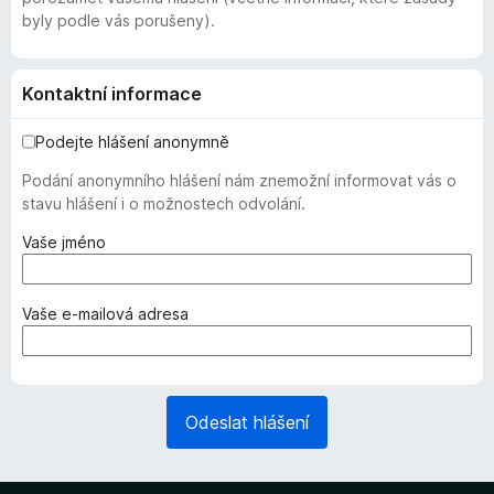
byly podle vás porušeny).
Kontaktní informace
Podejte hlášení anonymně
Podání anonymního hlášení nám znemožní informovat vás o
stavu hlášení i o možnostech odvolání.
(
Vaše jméno
v
y
ž
(
Vaše e-mailová adresa
a
v
d
y
o
ž
v
a
Odeslat hlášení
á
d
n
o
o
v