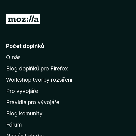
)
á
n
o
P
)
ř
e
j
Počet doplňků
í
O nás
t
n
Blog doplňků pro Firefox
a
Workshop tvorby rozšíření
d
Pro vývojáře
o
m
Pravidla pro vývojáře
o
Blog komunity
v
s
Fórum
k
Nahlásit chybu