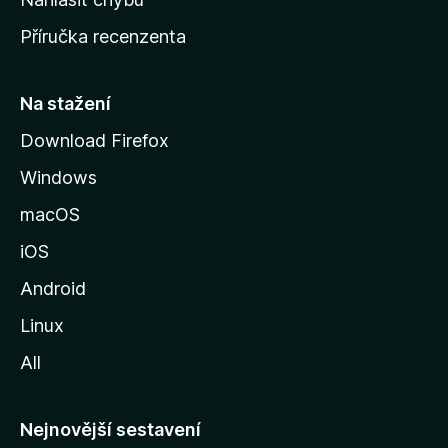
o
Příručka recenzenta
u
s
t
Na stažení
r
Download Firefox
á
Windows
n
k
macOS
u
iOS
M
o
Android
z
Linux
i
All
l
l
y
Nejnovější sestavení