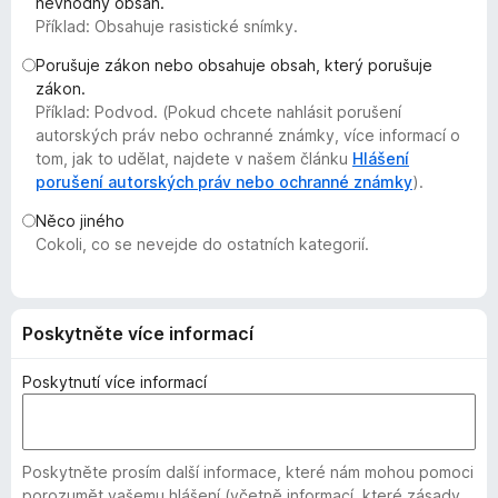
nevhodný obsah.
č
Příklad: Obsahuje rasistické snímky.
e
Porušuje zákon nebo obsahuje obsah, který porušuje
F
zákon.
i
Příklad: Podvod. (Pokud chcete nahlásit porušení
r
autorských práv nebo ochranné známky, více informací o
e
tom, jak to udělat, najdete v našem článku
Hlášení
f
porušení autorských práv nebo ochranné známky
).
o
Něco jiného
x
Cokoli, co se nevejde do ostatních kategorií.
Poskytněte více informací
Poskytnutí více informací
Poskytněte prosím další informace, které nám mohou pomoci
porozumět vašemu hlášení (včetně informací, které zásady