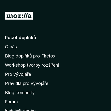
)
á
n
o
P
)
ř
e
j
Počet doplňků
í
O nás
t
n
Blog doplňků pro Firefox
a
Workshop tvorby rozšíření
d
Pro vývojáře
o
m
Pravidla pro vývojáře
o
Blog komunity
v
s
Fórum
k
Nahlásit chybu