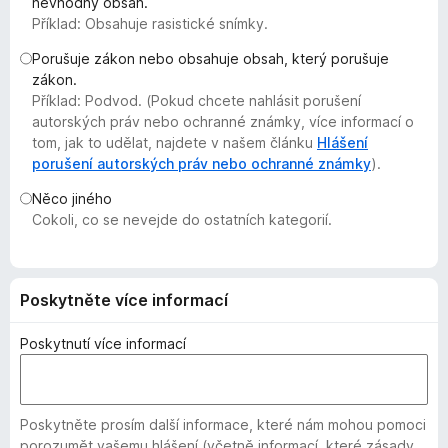
nevhodný obsah.
č
Příklad: Obsahuje rasistické snímky.
e
Porušuje zákon nebo obsahuje obsah, který porušuje
F
zákon.
i
Příklad: Podvod. (Pokud chcete nahlásit porušení
r
autorských práv nebo ochranné známky, více informací o
e
tom, jak to udělat, najdete v našem článku
Hlášení
f
porušení autorských práv nebo ochranné známky
).
o
Něco jiného
x
Cokoli, co se nevejde do ostatních kategorií.
Poskytněte více informací
Poskytnutí více informací
Poskytněte prosím další informace, které nám mohou pomoci
porozumět vašemu hlášení (včetně informací, které zásady