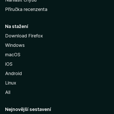
o
Příručka recenzenta
u
s
t
Na stažení
r
Download Firefox
á
Windows
n
k
macOS
u
iOS
M
o
Android
z
Linux
i
All
l
l
y
Nejnovější sestavení