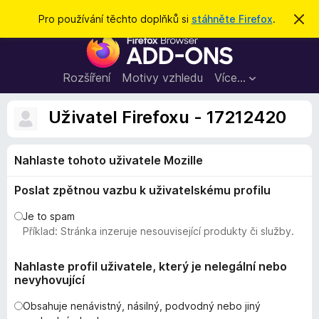
H
Přihlásit se
Pro používání těchto doplňků si
stáhněte Firefox
.
S
k
l
D
r
e
ý
o
t
d
p
Rozšíření
Motivy vzhledu
Více…
a
l
t
ň
Uživatel Firefoxu - 17212420
k
y
Nahlaste tohoto uživatele Mozille
d
o
Poslat zpětnou vazbu k uživatelskému profilu
p
r
Je to spam
o
Příklad: Stránka inzeruje nesouvisející produkty či služby.
h
l
Nahlaste profil uživatele, který je nelegální nebo
nevyhovující
í
ž
Obsahuje nenávistný, násilný, podvodný nebo jiný
e