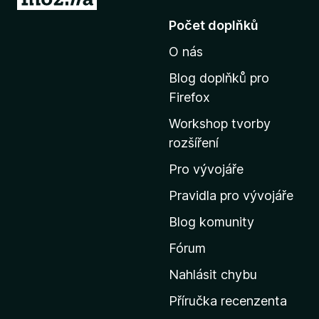
ř
Počet doplňků
e
O nás
j
í
Blog doplňků pro
t
Firefox
n
Workshop tvorby
a
rozšíření
d
o
Pro vývojáře
m
Pravidla pro vývojáře
o
Blog komunity
v
s
Fórum
k
Nahlásit chybu
o
Příručka recenzenta
u