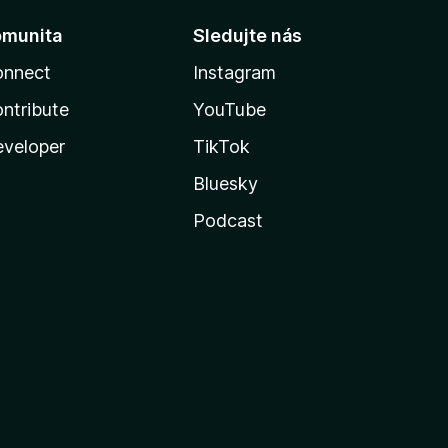
omunita
Sledujte nás
onnect
Instagram
ntribute
YouTube
veloper
TikTok
Bluesky
Podcast