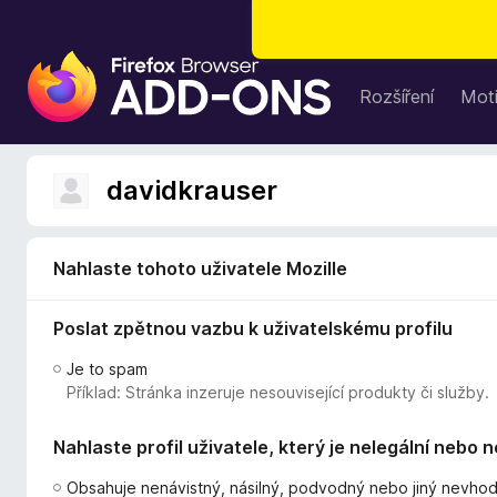
D
o
Rozšíření
Moti
p
l
ň
davidkrauser
k
y
d
Nahlaste tohoto uživatele Mozille
o
p
Poslat zpětnou vazbu k uživatelskému profilu
r
o
Je to spam
h
Příklad: Stránka inzeruje nesouvisející produkty či služby.
l
í
Nahlaste profil uživatele, který je nelegální nebo 
ž
e
Obsahuje nenávistný, násilný, podvodný nebo jiný nevho