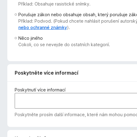
Příklad: Obsahuje rasistické snímky.
č
e
Porušuje zákon nebo obsahuje obsah, který porušuje zák
F
Příklad: Podvod. (Pokud chcete nahlásit porušení autorsk
i
nebo ochranné známky
).
r
Něco jiného
e
Cokoli, co se nevejde do ostatních kategorií.
f
o
x
Poskytněte více informací
Poskytnutí více informací
Poskytněte prosím další informace, které nám mohou pomoc