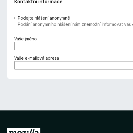
Kontaktní informace
Podejte hlášení anonymně
Podání anonymního hlášení nám znemožní informovat vás o
(
Vaše jméno
v
y
ž
(
Vaše e-mailová adresa
a
v
d
y
o
ž
v
a
á
d
n
o
o
v
)
á
n
o
)
P