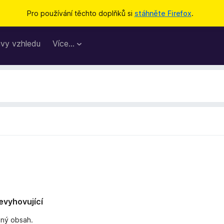
Pro používání těchto doplňků si
stáhněte Firefox
.
vy vzhledu
Více…
nevyhovující
dný obsah.