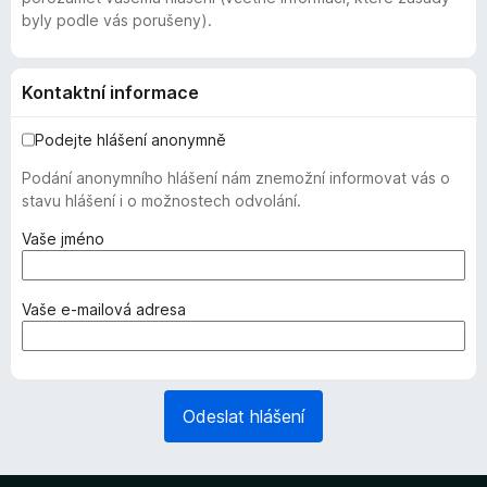
byly podle vás porušeny).
Kontaktní informace
Podejte hlášení anonymně
Podání anonymního hlášení nám znemožní informovat vás o
stavu hlášení i o možnostech odvolání.
(
Vaše jméno
v
y
ž
(
Vaše e-mailová adresa
a
v
d
y
o
ž
v
a
Odeslat hlášení
á
d
n
o
o
v