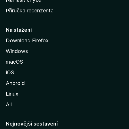
o
Příručka recenzenta
u
s
t
Na stažení
r
Download Firefox
á
Windows
n
k
macOS
u
iOS
M
o
Android
z
Linux
i
All
l
l
y
Nejnovější sestavení