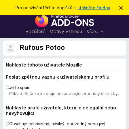
H
Přihlásit se
Pro používání těchto doplňků si
stáhněte Firefox
.
S
k
l
D
r
e
ý
o
t
d
p
Rozšíření
Motivy vzhledu
Více…
a
l
t
ň
Rufous Potoo
k
y
Nahlaste tohoto uživatele Mozille
d
o
Poslat zpětnou vazbu k uživatelskému profilu
p
r
Je to spam
o
Příklad: Stránka inzeruje nesouvisející produkty či služby.
h
l
Nahlaste profil uživatele, který je nelegální nebo
nevyhovující
í
ž
Obsahuje nenávistný, násilný, podvodný nebo jiný
e