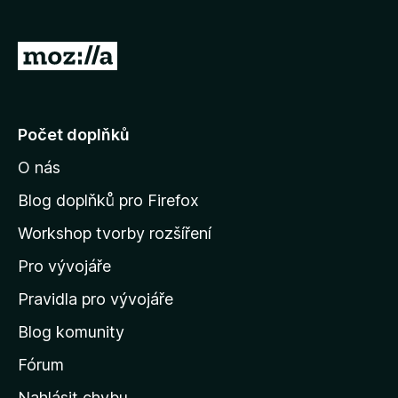
)
á
n
o
P
)
ř
e
j
Počet doplňků
í
O nás
t
n
Blog doplňků pro Firefox
a
Workshop tvorby rozšíření
d
Pro vývojáře
o
m
Pravidla pro vývojáře
o
Blog komunity
v
s
Fórum
k
Nahlásit chybu