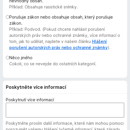
nevhodný obsah.
č
Příklad: Obsahuje rasistické snímky.
e
Porušuje zákon nebo obsahuje obsah, který porušuje
F
zákon.
i
Příklad: Podvod. (Pokud chcete nahlásit porušení
r
autorských práv nebo ochranné známky, více informací o
e
tom, jak to udělat, najdete v našem článku
Hlášení
f
porušení autorských práv nebo ochranné známky
).
o
Něco jiného
x
Cokoli, co se nevejde do ostatních kategorií.
Poskytněte více informací
Poskytnutí více informací
Poskytněte prosím další informace, které nám mohou pomoci
porozumět vašemu hlášení (včetně informací, které zásady