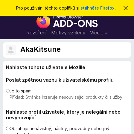
H
Přihlásit se
Pro používání těchto doplňků si
stáhněte Firefox
.
S
k
l
D
r
e
ý
o
t
d
p
Rozšíření
Motivy vzhledu
Více…
a
l
t
ň
AkaKitsune
k
y
Nahlaste tohoto uživatele Mozille
d
o
Poslat zpětnou vazbu k uživatelskému profilu
p
r
Je to spam
o
Příklad: Stránka inzeruje nesouvisející produkty či služby.
h
l
Nahlaste profil uživatele, který je nelegální nebo
nevyhovující
í
ž
Obsahuje nenávistný, násilný, podvodný nebo jiný
e