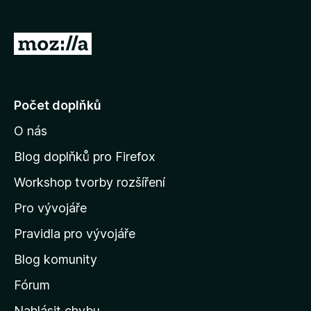
)
á
n
o
P
)
ř
e
j
Počet doplňků
í
O nás
t
n
Blog doplňků pro Firefox
a
Workshop tvorby rozšíření
d
Pro vývojáře
o
m
Pravidla pro vývojáře
o
Blog komunity
v
s
Fórum
k
Nahlásit chybu