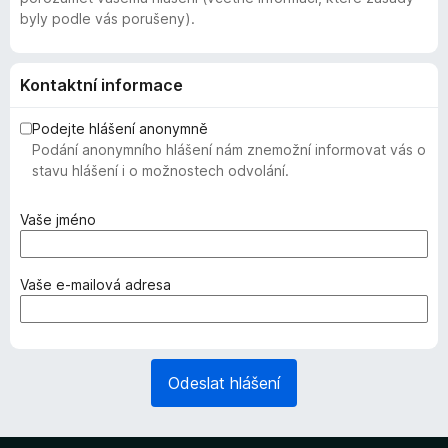
byly podle vás porušeny).
Kontaktní informace
Podejte hlášení anonymně
Podání anonymního hlášení nám znemožní informovat vás o
stavu hlášení i o možnostech odvolání.
(
Vaše jméno
v
y
ž
(
Vaše e-mailová adresa
a
v
d
y
o
ž
v
a
Odeslat hlášení
á
d
n
o
o
v