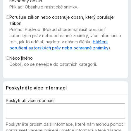
nevhodný obsah.
č
Příklad: Obsahuje rasistické snímky.
e
Porušuje zákon nebo obsahuje obsah, který porušuje
F
zákon.
i
Příklad: Podvod. (Pokud chcete nahlásit porušení
r
autorských práv nebo ochranné známky, více informací o
e
tom, jak to udělat, najdete v našem článku
Hlášení
f
porušení autorských práv nebo ochranné známky
).
o
Něco jiného
x
Cokoli, co se nevejde do ostatních kategorií.
Poskytněte více informací
Poskytnutí více informací
Poskytněte prosím další informace, které nám mohou pomoci
porozumět vašemu hlášení (včetně informací, které zásady