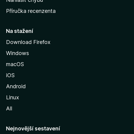
o
Příručka recenzenta
u
s
t
Na stažení
r
Download Firefox
á
Windows
n
k
macOS
u
iOS
M
o
Android
z
Linux
i
All
l
l
y
Nejnovější sestavení