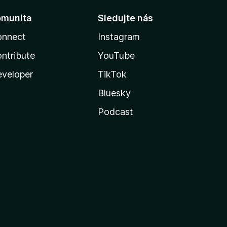
omunita
Sledujte nás
onnect
Instagram
ntribute
YouTube
veloper
TikTok
Bluesky
Podcast