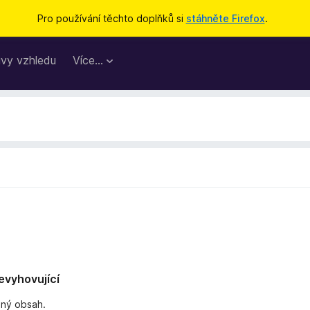
Pro používání těchto doplňků si
stáhněte Firefox
.
vy vzhledu
Více…
nevyhovující
dný obsah.