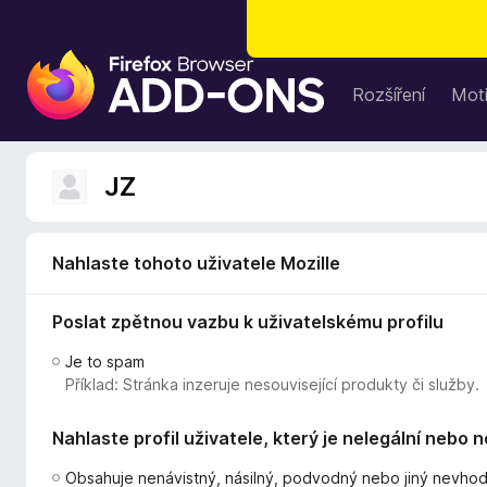
D
o
Rozšíření
Moti
p
l
ň
JZ
k
y
d
Nahlaste tohoto uživatele Mozille
o
p
Poslat zpětnou vazbu k uživatelskému profilu
r
o
Je to spam
h
Příklad: Stránka inzeruje nesouvisející produkty či služby.
l
í
Nahlaste profil uživatele, který je nelegální nebo 
ž
e
Obsahuje nenávistný, násilný, podvodný nebo jiný nevho