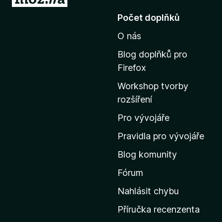
ř
Počet doplňků
e
O nás
j
í
Blog doplňků pro
t
Firefox
n
Workshop tvorby
a
rozšíření
d
o
Pro vývojáře
m
Pravidla pro vývojáře
o
Blog komunity
v
s
Fórum
k
Nahlásit chybu
o
Příručka recenzenta
u