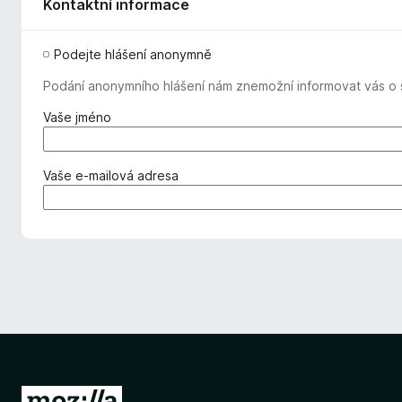
Kontaktní informace
Podejte hlášení anonymně
Podání anonymního hlášení nám znemožní informovat vás o s
(
Vaše jméno
v
y
ž
(
Vaše e-mailová adresa
a
v
d
y
o
ž
v
a
á
d
n
o
o
v
)
á
n
o
)
P