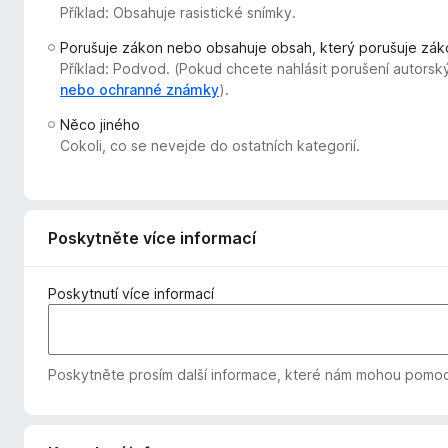
Příklad: Obsahuje rasistické snímky.
č
e
Porušuje zákon nebo obsahuje obsah, který porušuje zák
F
Příklad: Podvod. (Pokud chcete nahlásit porušení autorsk
i
nebo ochranné známky
).
r
Něco jiného
e
Cokoli, co se nevejde do ostatních kategorií.
f
o
x
Poskytněte více informací
Poskytnutí více informací
Poskytněte prosím další informace, které nám mohou pomoc