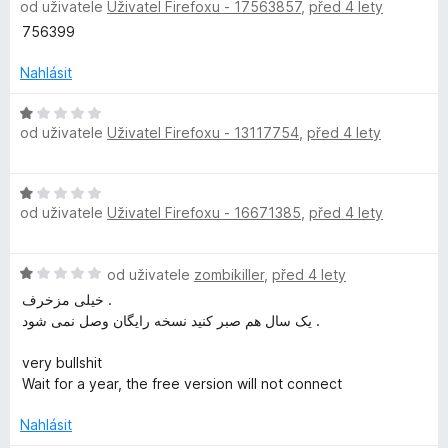
od uživatele
Uživatel Firefoxu - 17563857
,
před 4 lety
o
o
n
t
z
d
c
í
756399
5
n
e
:
e
o
n
Nahlásit
1
c
í
z
r
e
H
:
5
od uživatele
Uživatel Firefoxu - 13117754
,
před 4 lety
n
o
1
í
d
z
n
:
n
5
H
5
o
e
od uživatele
Uživatel Firefoxu - 16671385
,
před 4 lety
o
z
c
d
5
e
t
n
n
H
od uživatele
zombikiller
,
před 4 lety
o
í
o
c
خیلی مزخرف .
V
:
d
e
یک سال هم صبر کنید نسخه رایگان وصل نمی شود .
1
n
n
z
P
o
í
very bullshit
5
c
:
Wait for a year, the free version will not connect
N
e
1
n
z
Nahlásit
í
5