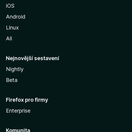
u
iOS
M
o
Android
z
Linux
i
All
l
l
y
Nejnovější sestavení
Nightly
Beta
Firefox pro firmy
Enterprise
Komunita