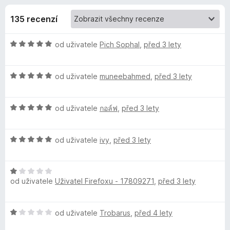
e
2
č
,
135 recenzí
e
d
7
F
z
H
od uživatele
Pich Sophal
,
před 3 lety
i
o
5
o
r
d
e
p
H
n
od uživatele
muneebahmed
,
před 3 lety
f
o
o
o
d
l
c
x
H
n
od uživatele
กอล์ฟ
,
před 3 lety
e
o
o
n
ň
d
c
í
H
n
od uživatele
ivy
,
před 3 lety
e
:
k
o
o
n
5
d
c
í
z
H
u
n
e
:
5
od uživatele
Uživatel Firefoxu - 17809271
,
před 3 lety
o
o
n
5
d
c
í
z
V
n
e
:
5
H
od uživatele
Trobarus
,
před 4 lety
o
n
5
P
o
c
í
z