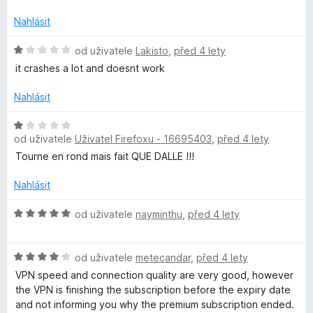
d
z
c
n
5
e
Nahlásit
o
n
c
í
H
od uživatele
Lakisto
,
před 4 lety
e
:
o
it crashes a lot and doesnt work
n
1
d
í
z
n
Nahlásit
:
5
o
1
c
H
z
e
od uživatele
Uživatel Firefoxu - 16695403
,
před 4 lety
o
5
n
d
Tourne en rond mais fait QUE DALLE !!!
í
n
:
o
Nahlásit
1
c
z
e
H
od uživatele
nayminthu
,
před 4 lety
5
n
o
í
d
H
:
n
od uživatele
metecandar
,
před 4 lety
o
1
o
VPN speed and connection quality are very good, however
d
z
c
the VPN is finishing the subscription before the expiry date
n
5
e
and not informing you why the premium subscription ended.