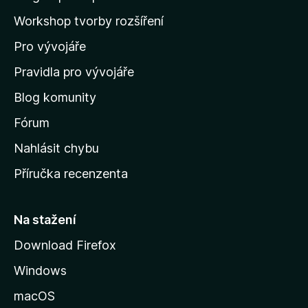
a
Workshop tvorby rozšíření
d
Pro vývojáře
o
m
Pravidla pro vývojáře
o
Blog komunity
v
s
Fórum
k
Nahlásit chybu
o
Příručka recenzenta
u
s
t
Na stažení
r
Download Firefox
á
Windows
n
k
macOS