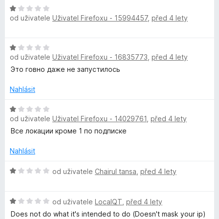
P
:
H
1
od uživatele
Uživatel Firefoxu - 15994457
,
před 4 lety
o
r
z
d
5
n
o
H
o
od uživatele
Uživatel Firefoxu - 16835773
,
před 4 lety
o
c
d
Это говно даже не запустилось
x
e
n
n
o
Nahlásit
í
y
c
:
e
H
1
od uživatele
Uživatel Firefoxu - 14029761
,
před 4 lety
n
o
z
í
d
Все локации кроме 1 по подписке
5
:
n
1
o
Nahlásit
z
c
5
e
H
od uživatele
Chairul tansa
,
před 4 lety
n
o
í
d
H
:
n
od uživatele
LocalQT
,
před 4 lety
o
1
o
Does not do what it's intended to do (Doesn't mask your ip)