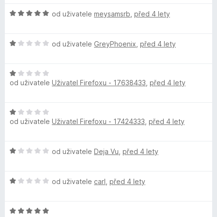
d
e
:
5
H
n
od uživatele
meysamsrb
,
před 4 lety
N
n
5
o
o
í
z
d
c
:
5
F
H
n
od uživatele
GreyPhoenix
,
před 4 lety
e
1
o
o
n
z
r
d
c
í
5
H
n
e
:
od uživatele
Uživatel Firefoxu - 17638433
,
před 4 lety
o
o
e
n
1
d
c
í
z
n
e
:
5
e
H
o
n
5
od uživatele
Uživatel Firefoxu - 17424333
,
před 4 lety
o
c
í
z
-
d
e
:
5
n
n
1
H
od uživatele
Deja Vu
,
před 4 lety
o
B
í
z
o
c
:
5
d
e
1
e
H
n
od uživatele
carl
,
před 4 lety
n
z
o
o
í
5
t
d
c
:
H
n
e
1