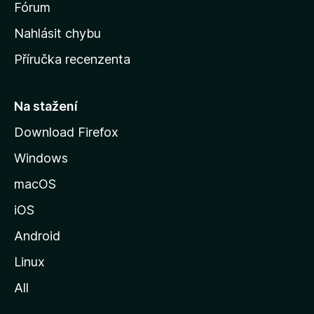
s
Fórum
k
Nahlásit chybu
o
Příručka recenzenta
u
s
t
Na stažení
r
Download Firefox
á
Windows
n
k
macOS
u
iOS
M
o
Android
z
Linux
i
All
l
l