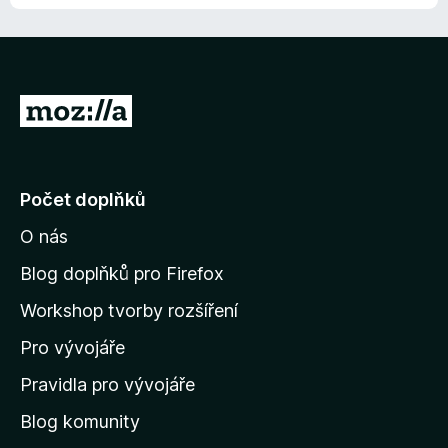
P
ř
e
j
Počet doplňků
í
O nás
t
n
Blog doplňků pro Firefox
a
Workshop tvorby rozšíření
d
Pro vývojáře
o
m
Pravidla pro vývojáře
o
Blog komunity
v