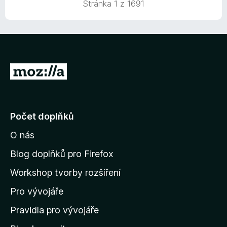
Stránka 1 z 1691
5
e
n
í
:
5
z
P
5
ř
e
j
Počet doplňků
í
O nás
t
n
Blog doplňků pro Firefox
a
Workshop tvorby rozšíření
d
Pro vývojáře
o
m
Pravidla pro vývojáře
o