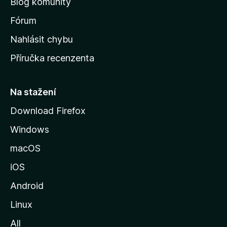
Blog komunity
v
s
Fórum
k
Nahlásit chybu
o
Příručka recenzenta
u
s
t
Na stažení
r
Download Firefox
á
Windows
n
k
macOS
u
iOS
M
o
Android
z
Linux
i
All
l