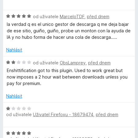
5
o
o
z
d
c
5
H
n
od uživatele
MarceloTDF
,
před dnem
e
o
o
n
la verdad q es el unico gestor de descarga q me deja bajar
d
c
í
de ese sitio, guiño, guiño, probe un monton con la ayuda de
n
e
:
IA y no hubo forma de hacer una cola de descarga.....
o
n
5
c
í
z
Nahlásit
e
:
5
n
4
H
od uživatele
ObsLamprey
,
před dnem
í
z
o
Enshittification got to this plugin. Used to work great but
:
5
d
now imposes a 2 hour wait between downloads unless you
5
n
pay for premium.
z
o
5
c
Nahlásit
e
n
H
í
od uživatele
Uživatel Firefoxu - 18679474
,
před dnem
o
:
d
2
n
H
z
o