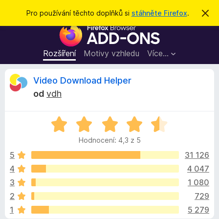
H
Přihlásit se
Pro používání těchto doplňků si
stáhněte Firefox
.
S
k
l
D
r
e
ý
o
t
d
p
Rozšíření
Motivy vzhledu
Více…
a
l
t
ň
R
Video Download Helper
k
od
vdh
y
e
d
H
o
c
o
p
Hodnocení: 4,3 z 5
d
r
e
n
5
31 126
o
o
4
4 047
h
n
c
l
3
1 080
e
í
n
z
2
729
í
ž
1
5 279
:
e