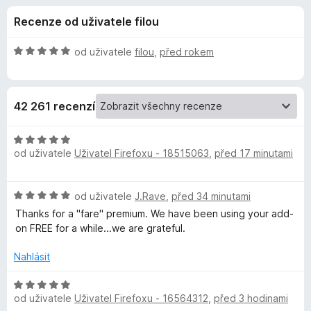
e
4
č
Recenze od uživatele filou
,
e
d
3
F
z
H
od uživatele
filou
,
před rokem
i
o
5
o
r
d
n
e
p
42 261 recenzí
o
f
c
o
l
e
H
x
n
od uživatele
Uživatel Firefoxu - 18515063
,
před 17 minutami
o
ň
í
d
:
n
H
od uživatele
J.Rave
,
před 34 minutami
5
o
k
o
z
c
Thanks for a "fare" premium. We have been using your add-
d
5
e
on FREE for a while...we are grateful.
u
n
n
o
í
Nahlásit
V
c
:
e
H
5
n
od uživatele
i
Uživatel Firefoxu - 16564312
,
před 3 hodinami
o
z