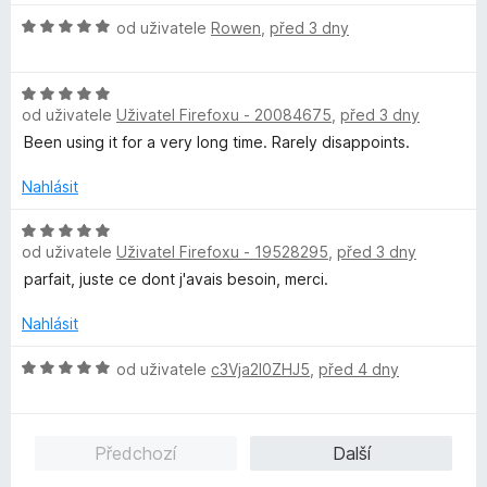
z
n
e
H
od uživatele
Rowen
,
před 3 dny
5
o
n
o
c
í
d
e
:
H
n
n
5
od uživatele
Uživatel Firefoxu - 20084675
,
před 3 dny
o
o
í
z
d
c
Been using it for a very long time. Rarely disappoints.
:
5
n
e
5
o
n
Nahlásit
z
c
í
5
e
H
:
od uživatele
Uživatel Firefoxu - 19528295
,
před 3 dny
n
o
5
í
d
z
parfait, juste ce dont j'avais besoin, merci.
:
n
5
5
o
Nahlásit
z
c
5
e
H
od uživatele
c3Vja2l0ZHJ5
,
před 4 dny
n
o
í
d
:
n
Předchozí
Další
5
o
z
c