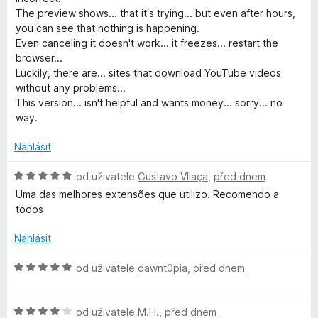
a
The preview shows... that it's trying... but even after hours,
you can see that nothing is happening.
Even canceling it doesn't work... it freezes... restart the
d
browser...
Luckily, there are... sites that download YouTube videos
H
without any problems...
This version... isn't helpful and wants money... sorry... no
e
way.
l
Nahlásit
H
od uživatele
Gustavo VIlaça
,
před dnem
p
o
Uma das melhores extensões que utilizo. Recomendo a
d
todos
e
n
o
Nahlásit
r
c
e
H
od uživatele
dawnt0pia
,
před dnem
n
o
í
d
:
H
n
od uživatele
M.H.
,
před dnem