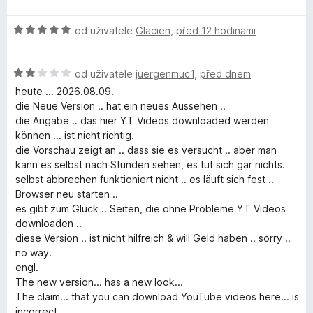
í
d
5
:
n
d
H
5
od uživatele
Glacien
,
před 12 hodinami
o
o
z
c
e
d
5
e
H
n
od uživatele
juergenmuc1
,
před dnem
n
o
o
o
í
heute ... 2026.08.09.
d
c
:
die Neue Version .. hat ein neues Aussehen ..
n
e
5
die Angabe .. das hier YT Videos downloaded werden
D
o
n
z
können ... ist nicht richtig.
c
í
5
die Vorschau zeigt an .. dass sie es versucht .. aber man
o
e
:
kann es selbst nach Stunden sehen, es tut sich gar nichts.
n
5
selbst abbrechen funktioniert nicht .. es läuft sich fest ..
w
í
z
Browser neu starten ..
:
5
es gibt zum Glück .. Seiten, die ohne Probleme YT Videos
2
n
downloaden ..
z
diese Version .. ist nicht hilfreich & will Geld haben .. sorry ..
5
no way.
l
engl.
The new version... has a new look...
o
The claim... that you can download YouTube videos here... is
incorrect.