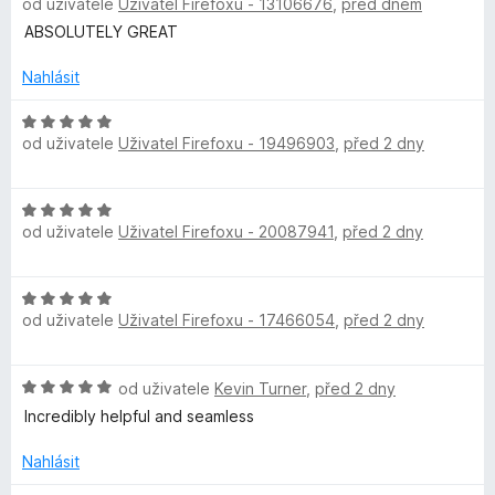
od uživatele
Uživatel Firefoxu - 13106676
,
před dnem
o
5
c
d
ABSOLUTELY GREAT
e
n
n
o
Nahlásit
í
c
:
e
H
1
od uživatele
Uživatel Firefoxu - 19496903
,
před 2 dny
n
o
z
í
d
5
:
n
H
5
o
od uživatele
Uživatel Firefoxu - 20087941
,
před 2 dny
o
z
c
d
5
e
n
n
H
o
í
od uživatele
Uživatel Firefoxu - 17466054
,
před 2 dny
o
c
:
d
e
5
n
n
z
H
od uživatele
Kevin Turner
,
před 2 dny
o
í
5
o
c
Incredibly helpful and seamless
:
d
e
5
n
n
Nahlásit
z
o
í
5