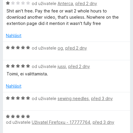
c
H
:
od uživatele
Anterca
,
před 2 dny
e
o
5
Shit ain't free. Pay the fee or wait 2 whole hours to
n
d
z
download another video, that's useless. Nowhere on the
í
n
5
extention page did it mention it wasn't fully free
:
o
5
c
Nahlásit
z
e
5
n
H
od uživatele
og
,
před 2 dny
í
o
:
d
1
H
n
od uživatele
jussi
,
před 2 dny
z
o
o
Toimii, ei valittamista.
5
d
c
n
e
Nahlásit
o
n
c
í
H
od uživatele
sewing needles
,
před 3 dny
e
:
o
n
5
d
í
z
H
n
:
od uživatele
Uživatel Firefoxu - 17777764
,
před 3 dny
5
o
o
5
d
c