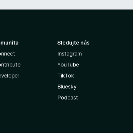
omunita
Sledujte nás
onnect
Instagram
ntribute
YouTube
veloper
TikTok
Bluesky
Podcast