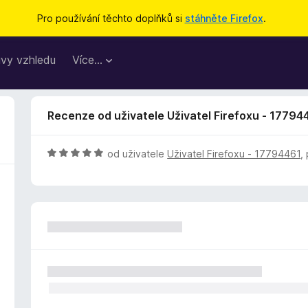
Pro používání těchto doplňků si
stáhněte Firefox
.
vy vzhledu
Více…
Recenze od uživatele Uživatel Firefoxu - 17794
H
od uživatele
Uživatel Firefoxu - 17794461
,
o
d
n
o
c
e
n
í
:
5