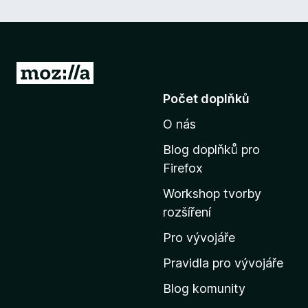
P
ř
Počet doplňků
e
O nás
j
í
Blog doplňků pro
t
Firefox
n
Workshop tvorby
a
rozšíření
d
o
Pro vývojáře
m
Pravidla pro vývojáře
o
Blog komunity
v