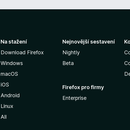
Na stažení
Nejnovější sestavení
K
Download Firefox
Nightly
C
Windows
Beta
Co
macOS
De
iOS
Firefox pro firmy
Android
Enterprise
Linux
All