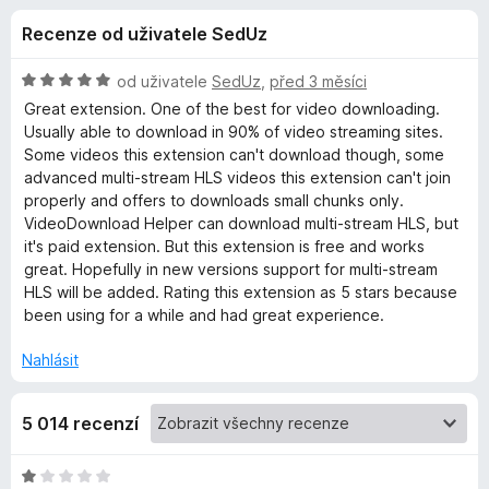
e
4
č
Recenze od uživatele SedUz
,
e
d
1
F
z
H
od uživatele
SedUz
,
před 3 měsíci
i
o
5
o
Great extension. One of the best for video downloading.
r
d
Usually able to download in 90% of video streaming sites.
n
e
Some videos this extension can't download though, some
p
o
f
advanced multi-stream HLS videos this extension can't join
c
properly and offers to downloads small chunks only.
o
l
e
VideoDownload Helper can download multi-stream HLS, but
x
n
it's paid extension. But this extension is free and works
ň
í
great. Hopefully in new versions support for multi-stream
:
HLS will be added. Rating this extension as 5 stars because
5
k
been using for a while and had great experience.
z
5
Nahlásit
u
V
5 014 recenzí
i
H