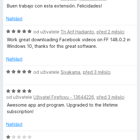
s
o
5
c
Buen trabajo con esta extensión. Felicidades!
d
e
s
n
n
Nahlásit
o
í
i
c
H
:
od uživatele
Tri Arif Hadianto
,
před 2 měsíci
e
o
5
Work great downloading Facebook videos on FF 148.0.2 in
n
o
d
z
Windows 10, thanks for this great software.
í
n
5
:
o
Nahlásit
n
5
c
z
e
H
od uživatele
Sivakama
,
před 3 měsíci
a
5
n
o
í
d
l
:
H
n
5
od uživatele
Uživatel Firefoxu - 13644226
,
před 3 měsíci
o
o
z
d
c
Awesome app and program. Upgraded to the lifetime
5
n
e
subscription!
o
n
c
í
Nahlásit
e
:
n
H
5