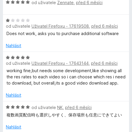
n
H
od uživatele
Zennate
,
před 6 měsíci
í
o
:
d
1
H
n
z
od uživatele
Uživatel Firefoxu - 17619508
,
před 6 měsíci
o
o
5
d
c
Does not work, asks you to purchase additional software
n
e
o
n
Nahlásit
c
í
e
H
:
od uživatele
Uživatel Firefoxu - 17643144
,
před 6 měsíci
n
o
5
í
d
z
working fine,but needs some development,like showing all
:
n
5
the res rates to each video so i can choose which res i need
1
o
to download, but overall,its a good video download app.
z
c
5
e
Nahlásit
n
í
H
od uživatele
NK
,
před 6 měsíci
:
o
複数画質配信時も選択しやすく、保存場所も任意にできてよい
5
d
z
n
Nahlásit
5
o