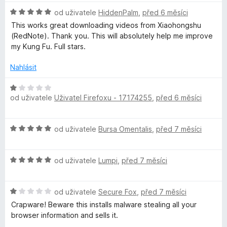
c
H
od uživatele
HiddenPalm
,
před 6 měsíci
e
o
This works great downloading videos from Xiaohongshu
n
d
(RedNote). Thank you. This will absolutely help me improve
í
n
my Kung Fu. Full stars.
:
o
5
c
Nahlásit
z
e
5
n
H
í
od uživatele
Uživatel Firefoxu - 17174255
,
před 6 měsíci
o
:
d
5
n
H
z
od uživatele
Bursa Omentalis
,
před 7 měsíci
o
o
5
c
d
e
H
n
od uživatele
Lumpi
,
před 7 měsíci
n
o
o
í
d
c
:
H
n
od uživatele
Secure Fox
,
před 7 měsíci
e
1
o
o
n
Crapware! Beware this installs malware stealing all your
z
d
c
í
browser information and sells it.
5
n
e
: