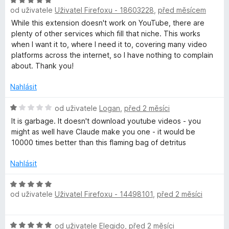
H
5
n
a
od uživatele
Uživatel Firefoxu - 18603228
,
před měsícem
o
o
d
c
While this extension doesn't work on YouTube, there are
d
n
e
plenty of other services which fill that niche. This works
o
n
when I want it to, where I need it to, covering many video
c
í
platforms across the internet, so I have nothing to complain
e
e
:
about. Thank you!
n
1
r
í
z
Nahlásit
:
5
p
5
H
od uživatele
Logan
,
před 2 měsíci
z
o
It is garbage. It doesn't download youtube videos - you
5
d
r
might as well have Claude make you one - it would be
n
10000 times better than this flaming bag of detritus
o
o
c
Nahlásit
e
f
n
H
í
od uživatele
Uživatel Firefoxu - 14498101
,
před 2 měsíci
o
e
:
d
1
n
H
z
od uživatele
Elegido
,
před 2 měsíci
o