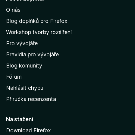
í
O nás
t
n
Blog doplňků pro Firefox
a
Workshop tvorby rozšíření
d
Pro vývojáře
o
m
Pravidla pro vývojáře
o
Blog komunity
v
s
Fórum
k
Nahlásit chybu
o
Příručka recenzenta
u
s
t
Na stažení
r
Download Firefox
á