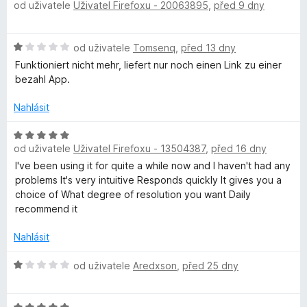
od uživatele
Uživatel Firefoxu - 20063895
,
před 9 dny
o
d
d
n
H
od uživatele
Tomsenq
,
před 13 dny
o
e
o
c
Funktioniert nicht mehr, liefert nur noch einen Link zu einer
d
e
bezahl App.
o
n
n
o
í
Nahlásit
c
D
:
e
H
1
n
od uživatele
Uživatel Firefoxu - 13504387
,
před 16 dny
o
z
o
í
d
5
I've been using it for quite a while now and I haven't had any
:
n
problems It's very intuitive Responds quickly It gives you a
w
1
o
choice of What degree of resolution you want Daily
z
c
recommend it
n
5
e
n
Nahlásit
í
l
:
H
od uživatele
Aredxson
,
před 25 dny
5
o
o
z
d