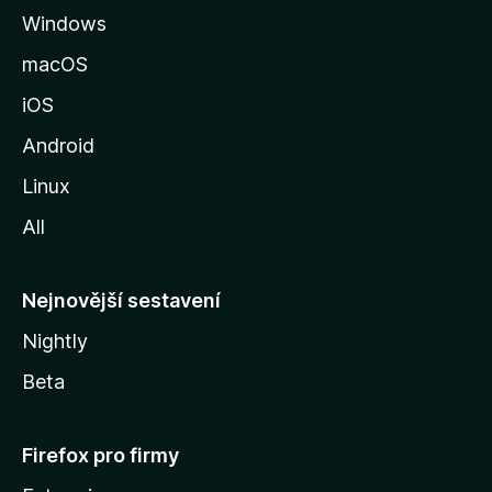
Windows
n
k
macOS
u
iOS
M
o
Android
z
Linux
i
All
l
l
y
Nejnovější sestavení
Nightly
Beta
Firefox pro firmy