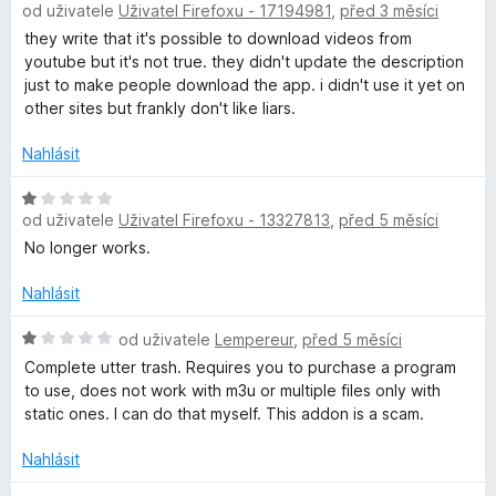
od uživatele
Uživatel Firefoxu - 17194981
,
před 3 měsíci
í
o
z
:
d
5
they write that it's possible to download videos from
5
n
youtube but it's not true. they didn't update the description
z
o
just to make people download the app. i didn't use it yet on
5
c
other sites but frankly don't like liars.
e
n
Nahlásit
í
:
H
od uživatele
Uživatel Firefoxu - 13327813
,
před 5 měsíci
1
o
z
d
No longer works.
5
n
o
Nahlásit
c
e
H
od uživatele
Lempereur
,
před 5 měsíci
n
o
Complete utter trash. Requires you to purchase a program
í
d
to use, does not work with m3u or multiple files only with
:
n
static ones. I can do that myself. This addon is a scam.
1
o
z
c
Nahlásit
5
e