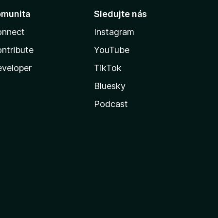
omunita
Sledujte nás
onnect
Instagram
ntribute
YouTube
veloper
TikTok
Bluesky
Podcast