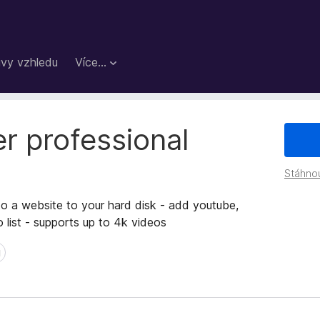
vy vzhledu
Více…
r professional
Stáhno
 a website to your hard disk - add youtube,
 list - supports up to 4k videos
ů