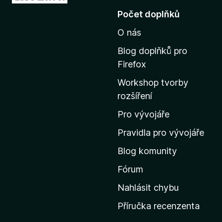
ř
Počet doplňků
e
O nás
j
í
Blog doplňků pro
t
Firefox
n
Workshop tvorby
a
rozšíření
d
o
Pro vývojáře
m
Pravidla pro vývojáře
o
Blog komunity
v
s
Fórum
k
Nahlásit chybu
o
Příručka recenzenta
u
s