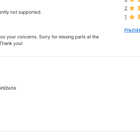
n
2
e
ntly not supported.
1
h
o
Přečtět
d
 your concerns. Sorry for missing parts at the
n
 Thank you!
o
c
e
n
o
ohlížeče