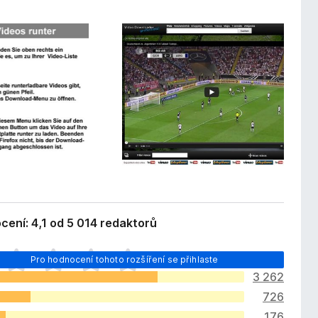
ení: 4,1 od 5 014 redaktorů
Pro hodnocení tohoto rozšíření se přihlaste
3 262
726
176