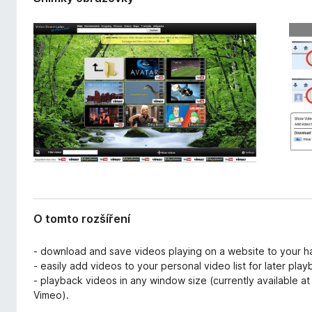
ř
č
e
e
n
F
í
i
r
e
f
o
x
O tomto rozšíření
- download and save videos playing on a website to your h
- easily add videos to your personal video list for later pl
- playback videos in any window size (currently available a
Vimeo).