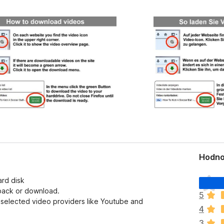
Hodnoc
Z
ard disk
a
ayback or download.
5
t
t selected video providers like Youtube and
4
í
m
3