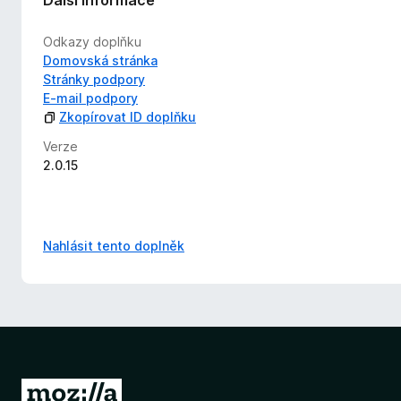
Další informace
Odkazy doplňku
Domovská stránka
Stránky podpory
E-mail podpory
Zkopírovat ID doplňku
Verze
2.0.15
Nahlásit tento doplněk
P