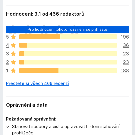
Hodnocení: 3,1 od 466 redaktorů
Z
Pro hodnocení tohoto rozšíření se přihlaste
a
5
196
t
4
36
í
m
3
23
n
2
23
e
1
188
h
o
Přečtěte si všech 466 recenzí
d
n
o
c
Oprávnění a data
e
n
Požadovaná oprávnění:
o
Stahovat soubory a číst a upravovat historii stahování
prohlížeče