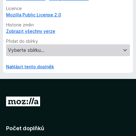
Licence
Mozilla Public License 2.0
Historie změn
Zobrazit všechny verze
Přidat do sbírky
Nahlásit tento doplněk
P
ř
e
j
Počet doplňků
í