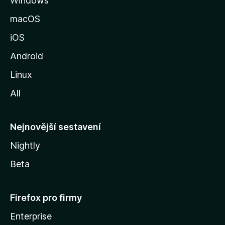
Windows
n
k
macOS
u
iOS
M
o
Android
z
Linux
i
All
l
l
y
Nejnovější sestavení
Nightly
Beta
Firefox pro firmy
Enterprise