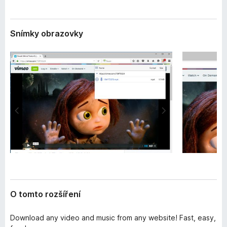
e
č
n
e
í
Snímky obrazovky
F
i
r
e
f
o
x
O tomto rozšíření
Download any video and music from any website! Fast, easy,