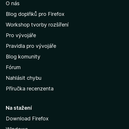
O nás
t
n
Blog doplňků pro Firefox
a
Workshop tvorby rozšíření
d
Pro vývojáře
o
m
Pravidla pro vývojáře
o
Blog komunity
v
s
Fórum
k
Nahlásit chybu
o
Příručka recenzenta
u
s
t
Na stažení
r
Download Firefox
á