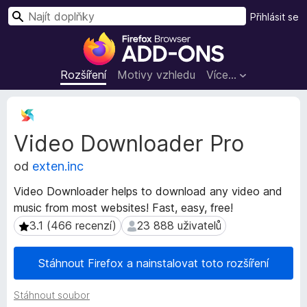
H
Přihlásit se
l
D
e
o
d
p
Rozšíření
Motivy vzhledu
Více…
a
l
t
ň
M
k
e
Video Downloader Pro
t
y
a
d
od
exten.inc
d
o
a
p
Video Downloader helps to download any video and
t
r
music from most websites! Fast, easy, free!
a
o
r
3.1 (466 recenzí)
23 888 uživatelů
3.1 (466 recenzí)
23 888 uživatelů
h
o
z
l
Stáhnout Firefox a nainstalovat toto rozšíření
š
í
í
ž
Stáhnout soubor
ř
e