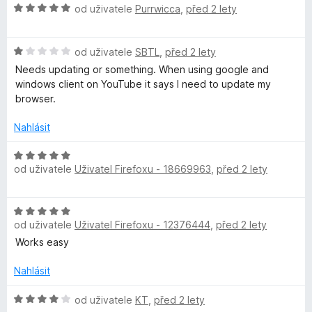
c
í
z
H
od uživatele
Purrwicca
,
před 2 lety
w
e
:
5
o
n
5
d
i
í
z
H
n
od uživatele
SBTL
,
před 2 lety
:
5
o
o
Needs updating or something. When using google and
t
1
d
c
windows client on YouTube it says I need to update my
z
n
e
browser.
5
o
c
n
c
í
Nahlásit
e
:
h
n
5
H
í
z
od uživatele
Uživatel Firefoxu - 18669963
,
před 2 lety
o
e
:
5
d
1
n
r
H
z
o
od uživatele
Uživatel Firefoxu - 12376444
,
před 2 lety
o
5
c
d
Works easy
e
n
n
o
Nahlásit
í
c
:
e
H
od uživatele
KT
,
před 2 lety
5