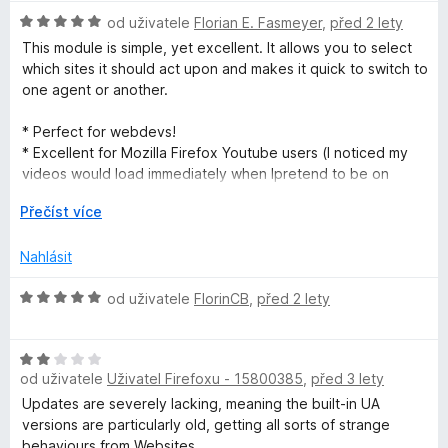
1
n
H
z
od uživatele
Florian E. Fasmeyer
,
před 2 lety
o
o
5
c
This module is simple, yet excellent. It allows you to select
d
e
which sites it should act upon and makes it quick to switch to
n
n
one agent or another.
o
í
c
:
* Perfect for webdevs!
e
5
* Excellent for Mozilla Firefox Youtube users (I noticed my
n
z
videos would load immediately when Ipretend to be on
í
5
Chrome, Firefox is 100% being blacklisted by Google).
:
R
Přečíst více
* Less useful for users who want multiple different user-
5
o
agents for different websites (most likely, not your case).
z
z
Nahlásit
5
b
a
H
od uživatele
FlorinCB
,
před 2 lety
l
o
i
d
t
H
n
d
od uživatele
Uživatel Firefoxu - 15800385
,
před 3 lety
o
o
o
d
c
Updates are severely lacking, meaning the built-in UA
n
e
versions are particularly old, getting all sorts of strange
o
n
behaviours from Websites...