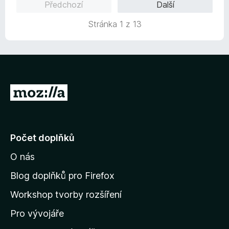
Předchozí
Další
5
e
n
Stránka 1 z 13
í
:
1
z
5
P
ř
e
j
Počet doplňků
í
O nás
t
n
Blog doplňků pro Firefox
a
Workshop tvorby rozšíření
d
Pro vývojáře
o
m