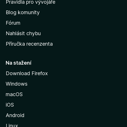
Pravidla pro vývojáře
o
Blog komunity
v
s
Fórum
k
Nahlásit chybu
o
Příručka recenzenta
u
s
t
Na stažení
r
Download Firefox
á
Windows
n
k
macOS
u
iOS
M
o
Android
z
Linux