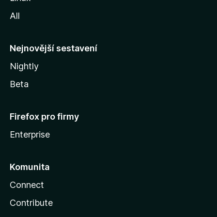
i
All
l
l
y
Nejnovější sestavení
Nightly
Beta
Firefox pro firmy
Enterprise
Komunita
Connect
Contribute