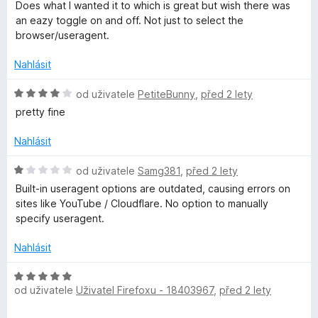
n
o
z
Does what I wanted it to which is great but wish there was
í
d
5
an eazy toggle on and off. Not just to select the
:
n
browser/useragent.
5
o
z
c
Nahlásit
5
e
n
H
od uživatele
PetiteBunny
,
před 2 lety
í
o
pretty fine
:
d
4
n
Nahlásit
z
o
5
c
H
od uživatele
Samg381
,
před 2 lety
e
o
Built-in useragent options are outdated, causing errors on
n
d
sites like YouTube / Cloudflare. No option to manually
í
n
specify useragent.
:
o
4
c
Nahlásit
z
e
5
n
H
í
od uživatele
Uživatel Firefoxu - 18403967
,
před 2 lety
o
:
d