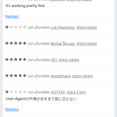
n
o
c
í
it's working pretty fine
e
d
e
:
n
n
Nahlásit
4
r
o
í
z
c
H
:
od uživatele
Lulu Rainsong
,
před rokem
5
e
o
5
-
n
d
z
í
H
n
od uživatele
Michal Škoula
,
před rokem
5
A
:
o
o
5
d
c
g
z
H
n
od uživatele
n01
,
před rokem
e
5
o
o
n
d
e
c
í
H
n
od uživatele
davidohara
,
před rokem
e
:
o
o
n
1
n
d
c
í
z
H
n
od uživatele
ijs01140
,
před 2 lety
e
:
5
t
o
o
n
5
User-Agentの中身が古すぎて役に立たない
d
c
í
z
S
n
e
:
5
Nahlásit
o
n
5