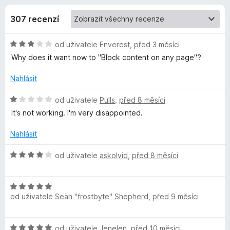
e
3
č
,
307 recenzí
e
d
9
F
z
H
od uživatele
Enverest
,
před 3 měsíci
i
o
5
o
Why does it want now to "Block content on any page"?
r
d
e
p
n
Nahlásit
f
o
o
l
c
H
od uživatele
Pulls
,
před 8 měsíci
x
e
o
It's not working. I'm very disappointed.
n
d
ň
í
n
Nahlásit
:
o
k
3
c
H
od uživatele
askolvid
,
před 8 měsíci
z
e
o
u
5
n
d
í
H
n
U
:
od uživatele
Seän "frostbyte" Shepherd
,
před 9 měsíci
o
o
1
d
c
z
n
e
s
H
od uživatele
Jenelen
,
před 10 měsíci
5
o