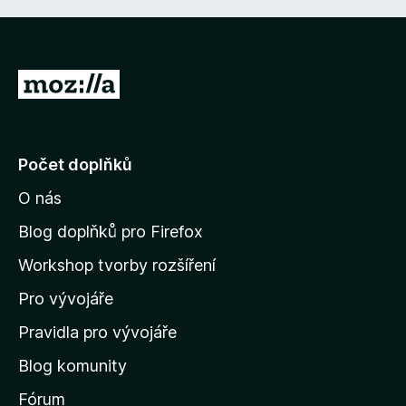
P
ř
e
j
Počet doplňků
í
O nás
t
n
Blog doplňků pro Firefox
a
Workshop tvorby rozšíření
d
Pro vývojáře
o
m
Pravidla pro vývojáře
o
Blog komunity
v
s
Fórum