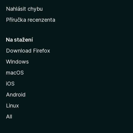
k
Nahlásit chybu
o
Příručka recenzenta
u
s
t
Na stažení
r
Download Firefox
á
Windows
n
k
macOS
u
iOS
M
o
Android
z
Linux
i
All
l
l