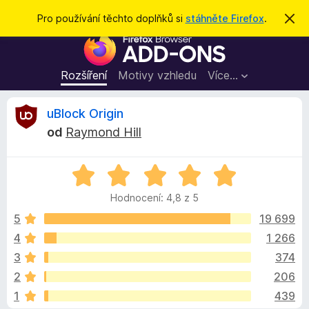
H
Přihlásit se
Pro používání těchto doplňků si
stáhněte Firefox
.
S
k
l
D
r
e
ý
o
t
d
p
Rozšíření
Motivy vzhledu
Více…
a
l
t
ň
R
uBlock Origin
k
od
Raymond Hill
y
e
d
H
o
c
o
p
Hodnocení: 4,8 z 5
d
r
e
n
5
19 699
o
o
4
1 266
h
n
c
l
3
374
e
í
n
z
2
206
í
ž
1
439
:
e