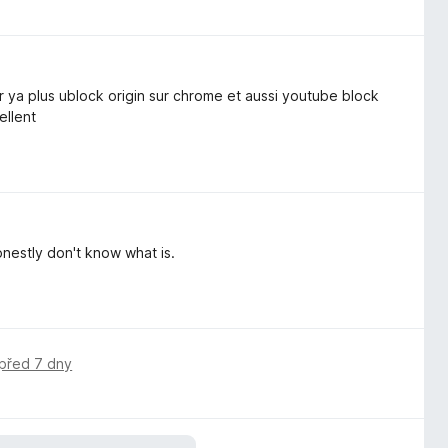
r ya plus ublock origin sur chrome et aussi youtube block
ellent
honestly don't know what is.
před 7 dny