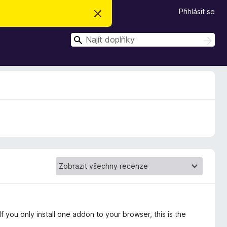
Přihlásit se
S
k
r
H
ý
H
t
l
l
e
e
d
d
a
t
a
t
 you only install one addon to your browser, this is the