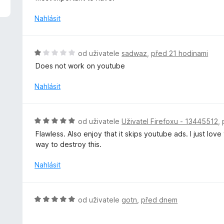
z
n
5
o
Nahlásit
c
e
n
H
od uživatele
sadwaz
,
před 21 hodinami
í
o
Does not work on youtube
:
d
5
n
Nahlásit
z
o
5
c
e
H
od uživatele
Uživatel Firefoxu - 13445512
,
n
o
Flawless. Also enjoy that it skips youtube ads. I just lov
í
d
way to destroy this.
:
n
1
o
Nahlásit
z
c
5
e
n
H
od uživatele
gotn
,
před dnem
í
o
:
d