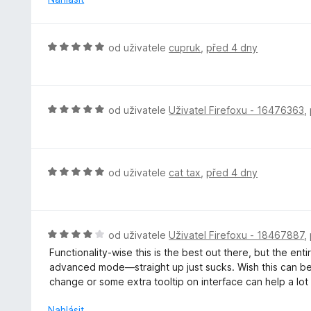
:
c
5
e
z
n
H
od uživatele
cupruk
,
před 4 dny
5
í
o
:
d
5
n
z
o
H
od uživatele
Uživatel Firefoxu - 16476363
,
5
c
o
e
d
n
n
í
o
H
od uživatele
cat tax
,
před 4 dny
:
c
o
5
e
d
z
n
n
5
í
o
H
od uživatele
Uživatel Firefoxu - 18467887
,
:
c
o
Functionality-wise this is the best out there, but the 
5
e
d
advanced mode—straight up just sucks. Wish this can bec
z
n
n
change or some extra tooltip on interface can help a lot
5
í
o
:
c
Nahlásit