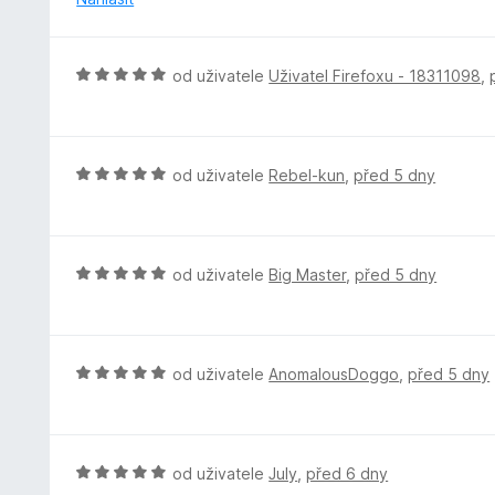
5
e
z
n
5
í
H
od uživatele
Uživatel Firefoxu - 18311098
,
:
o
4
d
z
n
5
o
H
od uživatele
Rebel-kun
,
před 5 dny
c
o
e
d
n
n
í
o
H
od uživatele
Big Master
,
před 5 dny
:
c
o
5
e
d
z
n
n
5
í
o
H
od uživatele
AnomalousDoggo
,
před 5 dny
:
c
o
5
e
d
z
n
n
5
í
o
H
od uživatele
July
,
před 6 dny
:
c