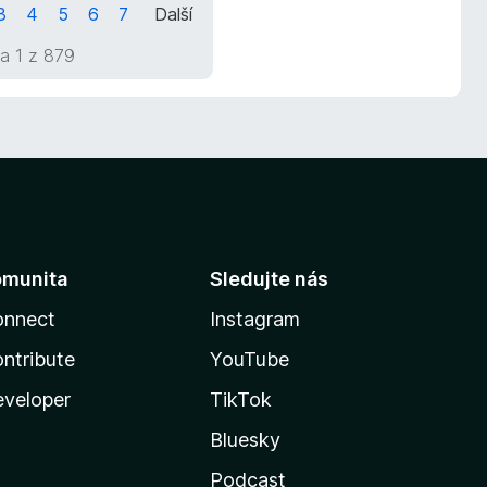
3
4
5
6
7
Další
a 1 z 879
omunita
Sledujte nás
onnect
Instagram
ntribute
YouTube
veloper
TikTok
Bluesky
Podcast