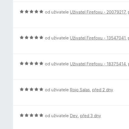
5
n
z
o
H
od uživatele
Uživatel Firefoxu - 20079217
,
5
c
o
e
d
n
n
í
o
H
od uživatele
Uživatel Firefoxu - 13547041
,
:
c
o
5
e
d
z
n
n
5
í
o
H
od uživatele
Uživatel Firefoxu - 18375414
,
:
c
o
5
e
d
z
n
n
5
í
o
H
od uživatele
Rojo Salas
,
před 2 dny
:
c
o
5
e
d
z
n
n
5
í
o
H
od uživatele
Dev
,
před 3 dny
:
c
o
5
e
d