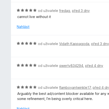
z
n
n
5
í
o
H
od uživatele
fredag
,
před 3 dny
:
c
o
cannot live without it
5
e
d
z
n
n
Nahlásit
5
í
o
:
c
5
e
H
od uživatele
Vidath Kappagoda
,
před 3 dn
z
n
o
5
í
d
:
n
5
o
H
od uživatele
qwerty834294
,
před 4 dny
z
c
o
5
e
d
n
n
í
o
H
od uživatele
flamboyantwinkle17
,
před 4 dn
:
c
o
Arguably the best ad/content blocker available for any 
5
e
d
some refinement, I’m being overly critical here.
z
n
n
5
í
o
Nahlásit