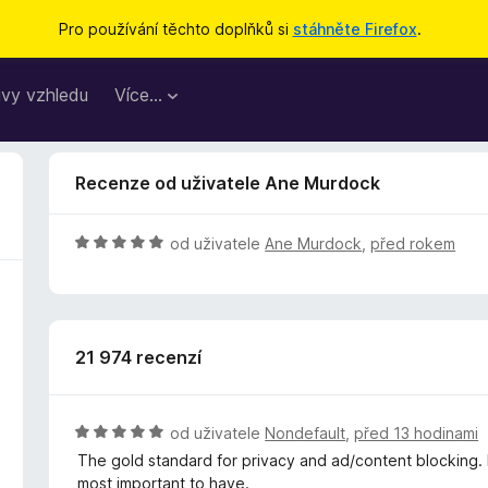
Pro používání těchto doplňků si
stáhněte Firefox
.
vy vzhledu
Více…
Recenze od uživatele Ane Murdock
H
od uživatele
Ane Murdock
,
před rokem
o
d
n
o
21 974 recenzí
c
e
n
í
H
od uživatele
Nondefault
,
před 13 hodinami
:
o
The gold standard for privacy and ad/content blocking. If
5
d
most important to have.