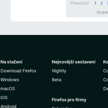
z
Předchozí
1
2
c
5
e
Stránk
n
í
:
5
z
5
Na stažení
Nejnovější sestavení
K
Download Firefox
Nightly
C
Windows
Beta
Co
macOS
De
iOS
Firefox pro firmy
Android