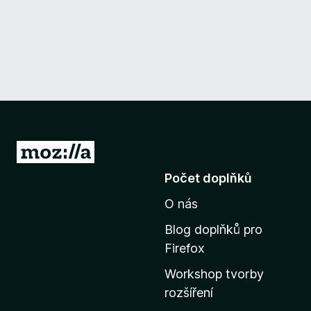
P
ř
Počet doplňků
e
O nás
j
í
Blog doplňků pro
t
Firefox
n
Workshop tvorby
a
rozšíření
d