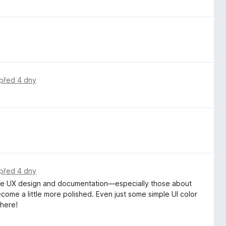
před 4 dny
před 4 dny
entire UX design and documentation—especially those about
ome a little more polished. Even just some simple UI color
 here!