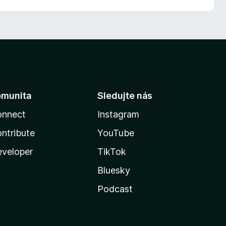
omunita
Sledujte nás
onnect
Instagram
ntribute
YouTube
veloper
TikTok
Bluesky
Podcast