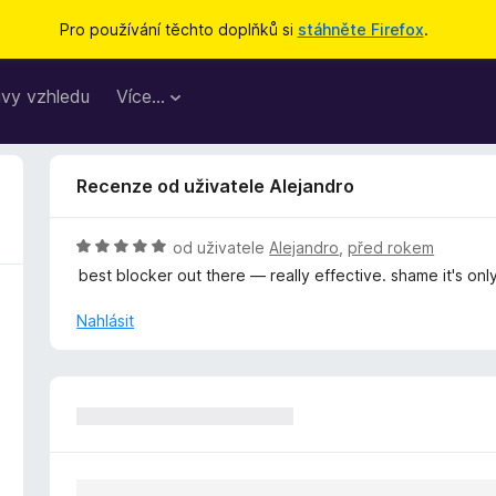
Pro používání těchto doplňků si
stáhněte Firefox
.
vy vzhledu
Více…
Recenze od uživatele Alejandro
H
od uživatele
Alejandro
,
před rokem
o
best blocker out there — really effective. shame it's only 
d
n
Nahlásit
o
c
e
n
í
:
5