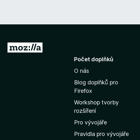
P
ř
Počet doplňků
e
O nás
j
í
Blog doplňků pro
t
Firefox
n
Workshop tvorby
a
rozšíření
d
o
Pro vývojáře
m
Pravidla pro vývojáře
o