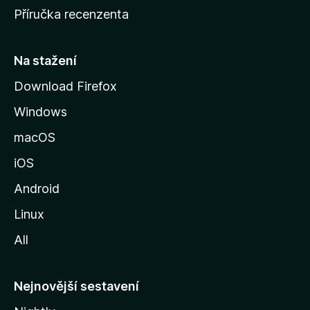
o
Příručka recenzenta
u
s
t
Na stažení
r
Download Firefox
á
Windows
n
k
macOS
u
iOS
M
o
Android
z
Linux
i
All
l
l
y
Nejnovější sestavení