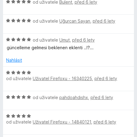
H
:
od uživatele
Bulent
,
před 6 lety
5
o
o
5
c
d
z
e
H
n
od uživatele
Uğurcan Sayan
,
před 6 lety
5
n
o
o
í
d
c
:
H
n
od uživatele
Umut
,
před 6 lety
e
5
o
o
n
güncelleme gelmesi beklenen eklenti ..!?...
z
d
c
í
5
n
e
:
Nahlásit
o
n
5
c
í
z
H
e
:
od uživatele
Uživatel Firefoxu - 16340225
,
před 6 lety
5
o
n
5
d
í
z
n
H
:
od uživatele
pahdoahdıshx
,
před 6 lety
5
o
o
5
c
d
z
e
H
n
5
n
od uživatele
Uživatel Firefoxu - 14840121
,
před 6 lety
o
o
í
d
c
:
n
e
5