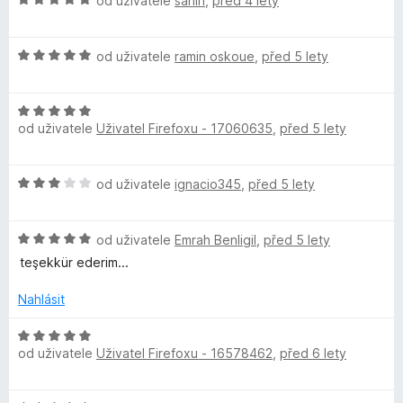
:
od uživatele
sahin
,
před 4 lety
5
D
n
o
5
í
d
z
H
e
:
n
od uživatele
ramin oskoue
,
před 5 lety
5
o
5
o
d
z
c
n
H
n
5
e
od uživatele
Uživatel Firefoxu - 17060635
,
před 5 lety
o
o
n
e
d
c
í
n
e
:
H
od uživatele
ignacio345
,
před 5 lety
t
o
n
5
o
c
í
z
d
e
:
5
i
H
n
od uživatele
Emrah Benligil
,
před 5 lety
n
5
o
o
í
teşekkür ederim...
z
m
d
c
:
5
n
e
Nahlásit
5
o
i
n
z
c
í
H
5
e
:
od uživatele
Uživatel Firefoxu - 16578462
,
před 6 lety
o
n
3
d
í
z
n