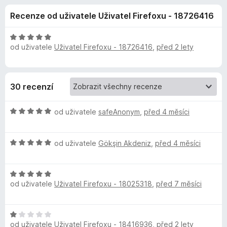
e
4
č
Recenze od uživatele Uživatel Firefoxu - 18726416
,
e
d
7
F
z
H
i
od uživatele
Uživatel Firefoxu - 18726416
,
před 2 lety
o
5
o
r
d
n
e
p
o
f
30 recenzí
c
o
l
e
x
H
n
od uživatele
safeAnonym
,
před 4 měsíci
ň
o
í
d
:
H
n
od uživatele
Gökşin Akdeniz
,
před 4 měsíci
5
k
o
o
z
d
c
5
u
H
n
e
od uživatele
Uživatel Firefoxu - 18025318
,
před 7 měsíci
o
o
n
T
d
c
í
n
e
:
H
o
n
5
ü
od uživatele
Uživatel Firefoxu - 18416936
,
před 2 lety
o