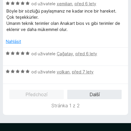
H
od uživatele
xemilian
,
před 6 lety
o
n
z
o
c
í
Böyle bir sözlüğü paylaşmanız ne kadar ince bir hareket.
5
d
e
:
Çok teşekkürler.
n
n
5
Umarım teknik terimler olan Anakart bios vs gibi terimler de
o
í
z
eklenir ve daha mükemmel olur.
c
:
5
e
5
Nahlásit
n
z
í
H
5
od uživatele
Çağatay
,
před 6 lety
:
o
5
d
z
H
n
od uživatele
volkan
,
před 7 lety
5
o
o
d
c
n
e
Předchozí
Další
o
n
c
í
Stránka 1 z 2
e
:
n
5
í
z
:
5