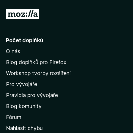
5
z
P
5
ř
e
j
Počet doplňků
í
O nás
t
n
Blog doplňků pro Firefox
a
Workshop tvorby rozšíření
d
Pro vývojáře
o
m
Pravidla pro vývojáře
o
Blog komunity
v
s
Fórum
k
Nahlásit chybu