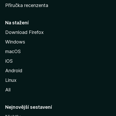
o
Příručka recenzenta
u
s
t
Na stažení
r
Download Firefox
á
Windows
n
k
macOS
u
iOS
M
o
Android
z
Linux
i
All
l
l
y
Nejnovější sestavení