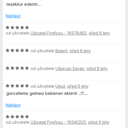
o
o
í
teşekkür ederim...
z
d
c
:
5
n
e
Nahlásit
5
o
n
z
c
í
H
5
e
:
od uživatele
Uživatel Firefoxu - 16578462
,
před 6 lety
o
n
3
d
í
z
n
H
:
od uživatele
Bulent
,
před 6 lety
5
o
o
5
c
d
z
e
H
n
od uživatele
Uğurcan Sayan
,
před 6 lety
5
n
o
o
í
d
c
:
H
n
od uživatele
Umut
,
před 6 lety
e
5
o
o
n
güncelleme gelmesi beklenen eklenti ..!?...
z
d
c
í
5
n
e
:
Nahlásit
o
n
5
c
í
z
H
e
:
od uživatele
Uživatel Firefoxu - 16340225
,
před 6 lety
5
o
n