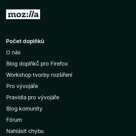
5
z
P
5
ř
e
j
Počet doplňků
í
O nás
t
n
Blog doplňků pro Firefox
a
Workshop tvorby rozšíření
d
Pro vývojáře
o
m
Pravidla pro vývojáře
o
Blog komunity
v
s
Fórum
k
Nahlásit chybu