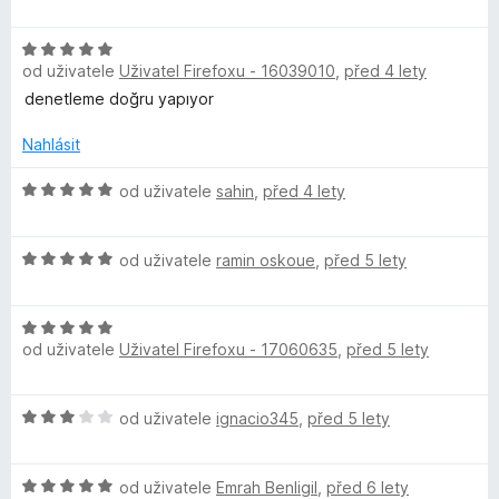
o
o
í
z
D
d
c
:
5
H
n
e
5
e
od uživatele
Uživatel Firefoxu - 16039010
,
před 4 lety
o
o
n
z
d
c
í
denetleme doğru yapıyor
5
n
e
:
n
o
n
Nahlásit
5
c
í
z
e
e
H
:
od uživatele
sahin
,
před 4 lety
5
n
o
5
t
í
d
z
H
:
n
od uživatele
ramin oskoue
,
před 5 lety
5
o
i
5
o
d
z
c
H
n
5
e
m
od uživatele
Uživatel Firefoxu - 17060635
,
před 5 lety
o
o
n
d
c
í
i
n
e
:
H
od uživatele
ignacio345
,
před 5 lety
o
n
5
o
c
í
z
d
e
:
5
H
n
od uživatele
Emrah Benligil
,
před 6 lety
n
5