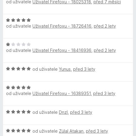
od uživatele
Uživatel Firefoxu - 18025318
,
před 7 měsíci
o
o
n
d
c
r
í
n
e
:
H
o
n
5
k
od uživatele
Uživatel Firefoxu - 18726416
,
před 2 lety
o
c
í
z
d
e
:
5
ç
n
n
5
H
o
í
z
od uživatele
Uživatel Firefoxu - 18416936
,
před 2 lety
o
c
e
:
5
d
e
5
n
n
z
Y
H
od uživatele
Yunus
,
před 3 lety
o
í
5
o
c
:
d
a
e
5
H
n
n
z
od uživatele
Uživatel Firefoxu - 16389351
,
před 3 lety
o
o
í
z
5
d
c
:
n
e
1
ı
H
od uživatele
Dnzl
,
před 3 lety
o
n
z
o
c
í
5
d
m
e
:
H
n
od uživatele
Zülal Atakan
,
před 3 lety
n
5