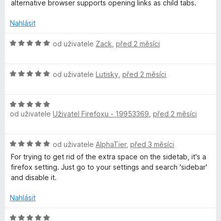
d
alternative browser supports opening links as child tabs.
:
5
n
4
o
Nahlásit
z
c
5
e
H
od uživatele
Zack
,
před 2 měsíci
n
o
í
d
:
H
n
od uživatele
Lutisky
,
před 2 měsíci
5
o
o
z
d
c
5
H
n
e
od uživatele
Uživatel Firefoxu - 19953369
,
před 2 měsíci
o
o
n
d
c
í
n
e
:
H
od uživatele
AlphaTier
,
před 3 měsíci
o
n
5
o
c
í
For trying to get rid of the extra space on the sidetab, it's a
z
d
e
:
firefox setting. Just go to your settings and search 'sidebar'
5
n
n
5
and disable it.
o
í
z
c
:
Nahlásit
5
e
5
n
H
z