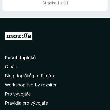
c
í
Stránka 1 z 91
e
:
n
5
í
z
:
5
5
z
P
5
ř
e
j
Počet doplňků
í
O nás
t
n
Blog doplňků pro Firefox
a
Workshop tvorby rozšíření
d
Pro vývojáře
o
m
Pravidla pro vývojáře
o