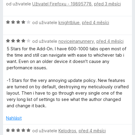
í
od uživatele
Uživatel Firefoxu - 19895778
,
před 3 měsíci
o
5
:
d
5
n
H
z
od uživatele
knightblue
,
před 4 měsíci
o
o
5
c
d
e
H
n
od uživatele
noviceinanunnery
,
před 4 měsíci
n
o
o
í
5 Stars for the Add-On. I have 600-1000 tabs open most of
d
c
:
the time and still can navigate with ease to whichever tab i
n
e
5
want. Even on an older device it doesn't cause any
o
n
z
performance issues.
c
í
5
e
:
-1 Stars for the very annoying update policy. New features
n
4
are turned on by default, destroying my meticulously crafted
í
z
layout. Then i have to go through every single one of the
:
5
very long list of settings to see what the author changed
4
and change it back.
z
5
Nahlásit
H
od uživatele
Kelodros
,
před 4 měsíci