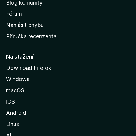
Blog komunity
v
s
Fórum
k
Nahlásit chybu
o
Příručka recenzenta
u
s
t
Na stažení
r
Download Firefox
á
Windows
n
k
macOS
u
iOS
M
o
Android
z
Linux
i
All