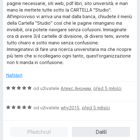
pagine necessarie, siti web, pdf libri, sito università; e man
mano le mettete tutte sotto la CARTELLA "Studio".
All'improvviso vi arriva una mail dalla banca, chiudete il menù
della Cartella "Studio" così che le pagine rimangano ma
invisibili, ora potete navigare senza cofusioni. Immaginate
ora di avere 3/4 cartelle di divisione, di diversi temi, avrete
tutto chiaro e sotto mano senza confusione.
Immaginatevi di fare una ricerca universitaria ma che ricopre
più temi che si ricollegano ogni tanto, quest'organizzazione
non ti manda in confusione.
Nahlásit
H
od uživatele
Алекс,Аноним
,
před 5 měsíci
o
d
H
n
od uživatele
why2015
,
před 5 měsíci
o
o
d
c
n
e
Předchozí
Další
o
n