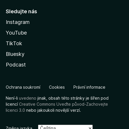
Sledujte nás
Instagram
YouTube
TikTok
Bluesky
Podcast
Ochrana soukromí
Cookies
Právní informace
Není-li
uvedeno
jinak, obsah této stránky je šířen pod
licencí
Creative Commons Uveďte původ-Zachovejte
licenci 3.0
nebo jakoukoli novější verzí.
Změna jazyka