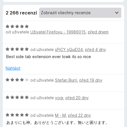
e
2 266 recenzí
e
H
od uživatele
Uživatel Firefoxu - 19986015
,
před dnem
o
S
d
n
H
t
od uživatele
sPiCY sQuiD24
,
před 4 dny
o
o
c
Best side tab extension ever lowk its so nice
d
e
y
n
n
Nahlásit
o
í
l
c
H
:
od uživatele
Stefan Burri
,
před 19 dny
e
o
5
e
n
d
z
í
H
n
od uživatele
yogi
,
před 20 dny
5
:
o
o
T
5
d
c
z
H
n
od uživatele
M・M
,
před 22 dny
e
a
5
o
o
n
あまりにも神。ありがとうございます。無いと困ります。
d