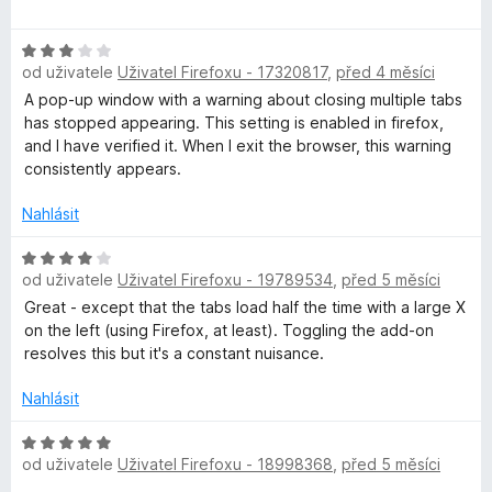
o
d
H
n
od uživatele
Uživatel Firefoxu - 17320817
,
před 4 měsíci
o
o
d
c
A pop-up window with a warning about closing multiple tabs
n
e
has stopped appearing. This setting is enabled in firefox,
o
n
and I have verified it. When I exit the browser, this warning
c
í
consistently appears.
e
:
n
5
Nahlásit
í
z
:
H
5
od uživatele
Uživatel Firefoxu - 19789534
,
před 5 měsíci
3
o
z
d
Great - except that the tabs load half the time with a large X
5
n
on the left (using Firefox, at least). Toggling the add-on
o
resolves this but it's a constant nuisance.
c
e
Nahlásit
n
í
H
od uživatele
Uživatel Firefoxu - 18998368
,
před 5 měsíci
:
o
4
d