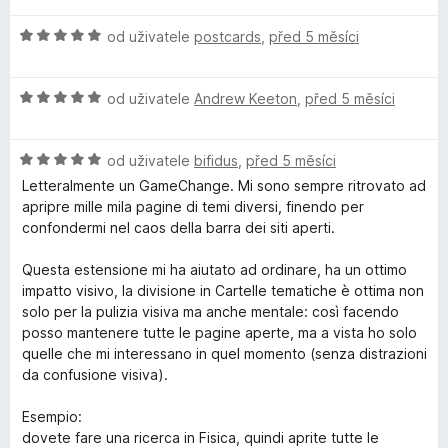
z
n
H
od uživatele
postcards
,
před 5 měsíci
5
o
o
c
d
e
H
n
od uživatele
Andrew Keeton
,
před 5 měsíci
n
o
o
í
d
c
:
H
n
od uživatele
bifidus
,
před 5 měsíci
e
5
o
o
n
Letteralmente un GameChange. Mi sono sempre ritrovato ad
z
d
c
í
apripre mille mila pagine di temi diversi, finendo per
5
n
e
:
confondermi nel caos della barra dei siti aperti.
o
n
5
c
í
z
Questa estensione mi ha aiutato ad ordinare, ha un ottimo
e
:
5
impatto visivo, la divisione in Cartelle tematiche è ottima non
n
5
solo per la pulizia visiva ma anche mentale: così facendo
í
z
posso mantenere tutte le pagine aperte, ma a vista ho solo
:
5
quelle che mi interessano in quel momento (senza distrazioni
5
da confusione visiva).
z
5
Esempio:
dovete fare una ricerca in Fisica, quindi aprite tutte le