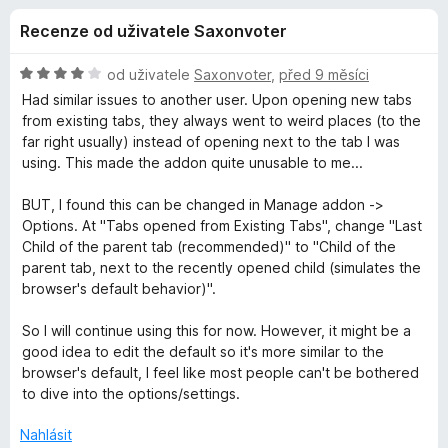
e
4
č
Recenze od uživatele Saxonvoter
,
e
d
5
F
z
H
od uživatele
Saxonvoter
,
před 9 měsíci
i
o
5
o
Had similar issues to another user. Upon opening new tabs
r
d
from existing tabs, they always went to weird places (to the
n
e
far right usually) instead of opening next to the tab I was
p
o
f
using. This made the addon quite unusable to me...
c
o
l
e
BUT, I found this can be changed in Manage addon ->
x
n
Options. At "Tabs opened from Existing Tabs", change "Last
ň
í
Child of the parent tab (recommended)" to "Child of the
:
parent tab, next to the recently opened child (simulates the
4
k
browser's default behavior)".
z
5
So I will continue using this for now. However, it might be a
u
good idea to edit the default so it's more similar to the
browser's default, I feel like most people can't be bothered
T
to dive into the options/settings.
r
Nahlásit