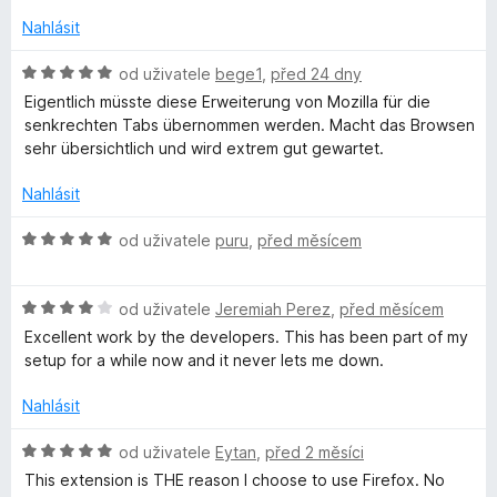
c
í
b
n
e
:
Nahlásit
o
n
4
c
í
z
H
od uživatele
bege1
,
před 24 dny
e
:
5
o
Eigentlich müsste diese Erweiterung von Mozilla für die
n
5
d
senkrechten Tabs übernommen werden. Macht das Browsen
í
z
n
sehr übersichtlich und wird extrem gut gewartet.
:
5
o
5
c
Nahlásit
z
e
5
n
H
od uživatele
puru
,
před měsícem
í
o
:
d
5
H
n
od uživatele
Jeremiah Perez
,
před měsícem
z
o
o
Excellent work by the developers. This has been part of my
5
d
c
setup for a while now and it never lets me down.
n
e
o
n
Nahlásit
c
í
e
:
H
od uživatele
Eytan
,
před 2 měsíci
n
5
o
This extension is THE reason I choose to use Firefox. No
í
z