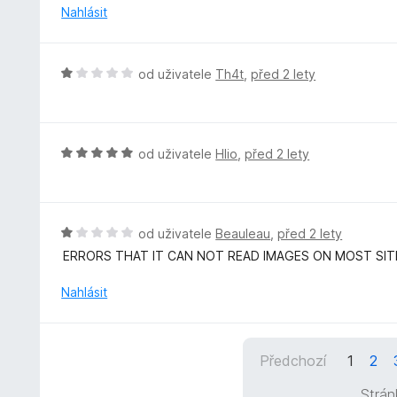
n
n
Nahlásit
í
o
:
c
4
e
H
od uživatele
Th4t
,
před 2 lety
z
n
o
5
í
d
:
n
5
o
H
od uživatele
Hlio
,
před 2 lety
z
c
o
5
e
d
n
n
í
o
H
od uživatele
Beauleau
,
před 2 lety
:
c
o
ERRORS THAT IT CAN NOT READ IMAGES ON MOST SIT
1
e
d
z
n
n
Nahlásit
5
í
o
:
c
5
e
z
Předchozí
1
2
n
5
í
Strán