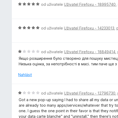
í
o
H
od uživatele
Uživatel Firefoxu - 18995740
,
:
c
o
1
e
d
z
n
n
5
í
o
H
od uživatele
Uživatel Firefoxu - 14233013
,
:
c
o
4
e
d
z
n
n
5
í
o
H
od uživatele
Uživatel Firefoxu - 18849414
,
:
c
o
Якщо розширення було створено для пошуку мистецьки
5
e
d
Низька оцінка, за непотрібності в масі. тим паче ще 
z
n
n
5
í
o
Nahlásit
:
c
5
e
z
n
H
od uživatele
Uživatel Firefoxu - 12796730
,
5
í
o
Got a new pop-up saying I had to share all my data or unin
:
d
are already too many apps/services/whatever that try to 
1
n
one. I guess the one point in their favor is that they notifi
z
o
your data carte blanche" and "uninstall," then there's no
5