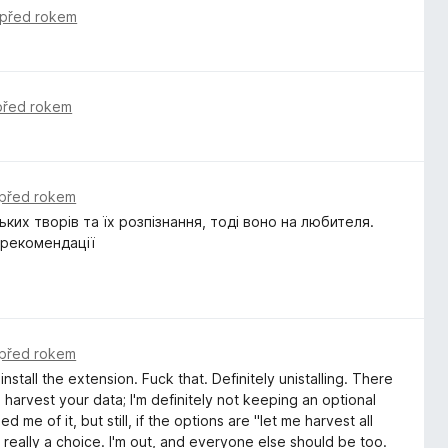
před rokem
před rokem
před rokem
х творів та їх розпізнання, тоді воно на любителя.
з рекомендації
před rokem
stall the extension. Fuck that. Definitely unistalling. There
harvest your data; I'm definitely not keeping an optional
ed me of it, but still, if the options are "let me harvest all
t really a choice. I'm out, and everyone else should be too.