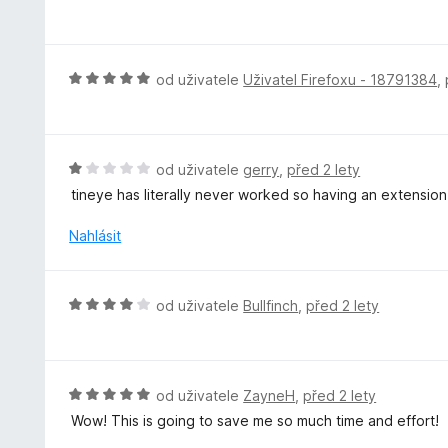
o
d
n
o
H
od uživatele
Uživatel Firefoxu - 18791384
,
c
o
e
d
n
n
í
o
H
od uživatele
gerry
,
před 2 lety
:
c
o
tineye has literally never worked so having an extension f
5
e
d
z
n
n
Nahlásit
5
í
o
:
c
5
e
H
od uživatele
Bullfinch
,
před 2 lety
z
n
o
5
í
d
:
n
1
o
H
od uživatele
ZayneH
,
před 2 lety
z
c
o
5
Wow! This is going to save me so much time and effort!
e
d