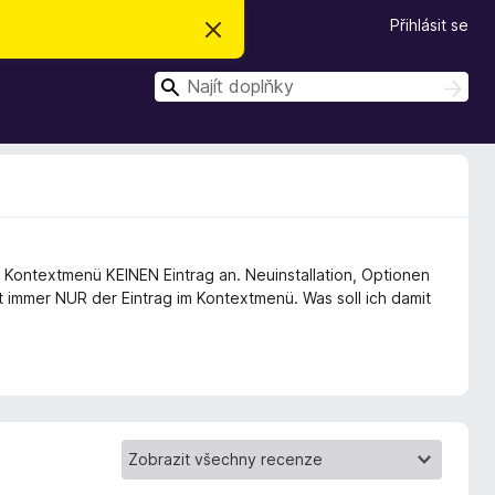
Přihlásit se
S
k
r
H
ý
H
t
l
l
e
e
d
d
a
t
a
t
im Kontextmenü KEINEN Eintrag an. Neuinstallation, Optionen
lt immer NUR der Eintrag im Kontextmenü. Was soll ich damit