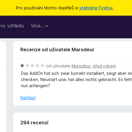
Pro používání těchto doplňků si
stáhněte Firefox
.
vy vzhledu
Více…
Recenze od uživatele Marodeur
H
od uživatele
Marodeur
,
před rokem
o
Das AddOn hat sich zwar korrekt installiert, zeigt aber 
d
checken, Neustart usw. hat alles nichts gebracht. Es feh
n
nun anfangen?
o
c
Nahlásit
e
n
í
:
294 recenzí
1