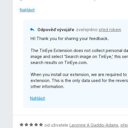
c
e
Nahlásit
n
í
:
Odpověď vývojáře
zveřejněno
před rokem
1
Hi! Thank you for sharing your feedback.
z
5
The TinEye Extension does not collect personal data
image and select 'Search image on TinEye,' this s
search results on TinEye.com.
When you install our extension, we are required to
extension. This is the only data used for the reve
other information.
Nahlásit
H
od uživatele
Lavonne A Gaddis-Adams
,
pře