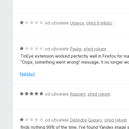
c
o
e
d
n
n
í
o
H
od uživatele
Ugarov
,
před 9 měsíci
:
c
o
5
e
d
z
n
n
5
í
o
H
od uživatele
Paulgi
,
před rokem
:
c
o
TinEye extension worked perfectly well in Firefox for man
5
e
d
"Oops, something went wrong" message. It no longer works
z
n
n
5
í
o
Nahlásit
:
c
1
e
z
n
H
od uživatele
Ruppert
,
před rokem
5
í
o
:
d
1
n
z
o
H
od uživatele
DeAndre Queary
,
před rokem
5
c
o
finds nothing 99% of the time. I've found Yandex image 