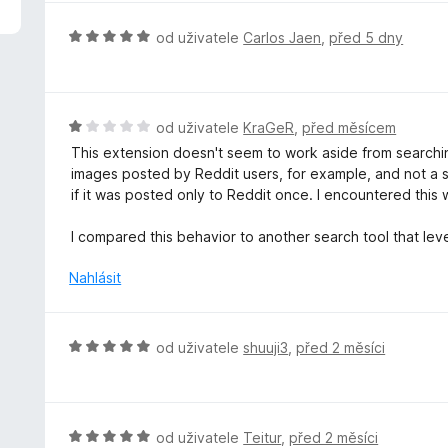
z
5
H
od uživatele
Carlos Jaen
,
před 5 dny
o
d
n
o
H
od uživatele
KraGeR
,
před měsícem
c
o
This extension doesn't seem to work aside from searchin
e
d
images posted by Reddit users, for example, and not a s
n
n
if it was posted only to Reddit once. I encountered this
í
o
:
c
I compared this behavior to another search tool that lev
5
e
z
n
Nahlásit
5
í
:
1
H
od uživatele
shuuji3
,
před 2 měsíci
z
o
5
d
n
o
H
od uživatele
Teitur
,
před 2 měsíci