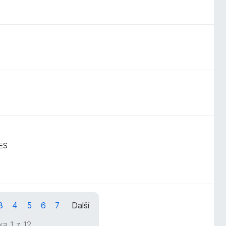
ES
3
4
5
6
7
Další
ka 1 z 12