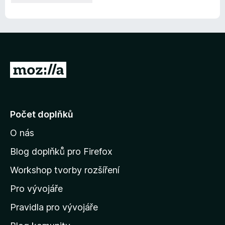
P
ř
e
j
Počet doplňků
í
O nás
t
n
Blog doplňků pro Firefox
a
Workshop tvorby rozšíření
d
Pro vývojáře
o
m
Pravidla pro vývojáře
o