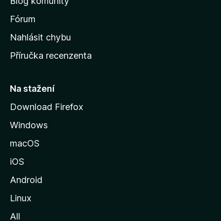
Blog komunity
v
s
Fórum
k
Nahlásit chybu
o
Příručka recenzenta
u
s
t
Na stažení
r
Download Firefox
á
Windows
n
k
macOS
u
iOS
M
o
Android
z
Linux
i
All
l