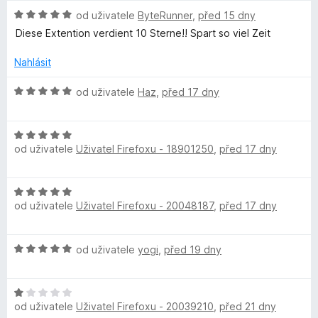
n
n
e
:
H
od uživatele
ByteRunner
,
před 15 dny
o
n
5
o
c
s
í
Diese Extention verdient 10 Sterne!! Spart so viel Zeit
z
d
e
:
5
n
n
Nahlásit
5
o
o
í
z
c
H
:
od uživatele
Haz
,
před 17 dny
5
r
e
o
5
n
d
z
í
s
H
n
5
:
od uživatele
Uživatel Firefoxu - 18901250
,
před 17 dny
o
o
5
d
c
h
z
n
e
H
5
o
n
i
od uživatele
Uživatel Firefoxu - 20048187
,
před 17 dny
o
c
í
d
e
:
n
p
n
5
H
od uživatele
yogi
,
před 19 dny
o
í
z
o
c
:
5
s
d
e
5
H
n
n
z
o
od uživatele
Uživatel Firefoxu - 20039210
,
před 21 dny
o
o
í
5