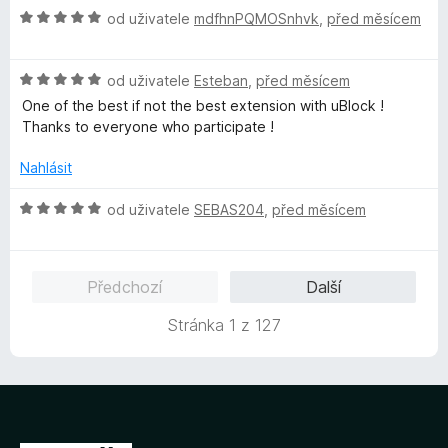
e
H
n
od uživatele
mdfhnPQMOSnhvk
,
před měsícem
n
o
o
í
d
c
:
H
n
od uživatele
Esteban
,
před měsícem
e
5
o
o
n
One of the best if not the best extension with uBlock !
z
d
c
í
Thanks to everyone who participate !
5
n
e
:
o
n
5
Nahlásit
c
í
z
e
:
5
H
od uživatele
SEBAS204
,
před měsícem
n
5
o
í
z
d
:
5
n
Předchozí
Další
5
o
z
c
Stránka 1 z 127
5
e
n
í
:
5
z