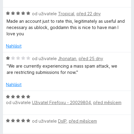
d
c
:
n
e
n
5
H
od uživatele
Tropical
,
před 22 dny
o
n
z
o
c
í
Made an account just to rate this, legitimately as useful and
5
Y
d
e
:
necessary as ublock, goddamn this is nice to have man I
n
n
5
love you
o
o
í
z
c
:
Nahlásit
5
e
u
1
n
H
z
od uživatele
Jhonatan
,
před 25 dny
í
o
5
''We are currently experiencing a mass spam attack, we
T
:
d
are restricting submissions for now.''
5
n
u
z
o
Nahlásit
5
c
b
e
H
n
od uživatele
Uživatel Firefoxu - 20029804
,
před měsícem
o
í
d
e
:
n
H
1
od uživatele
DslP
,
před měsícem
o
o
z
c
d
5