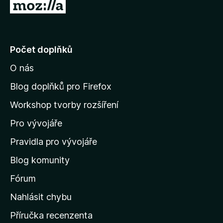
P
5
ř
e
j
Počet doplňků
í
O nás
t
n
Blog doplňků pro Firefox
a
Workshop tvorby rozšíření
d
Pro vývojáře
o
m
Pravidla pro vývojáře
o
Blog komunity
v
s
Fórum
k
Nahlásit chybu
o
Příručka recenzenta
u