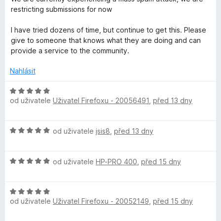
k
n
5
restricting submissions for now
í
z
:
5
I have tried dozens of time, but continue to get this. Please
-
1
give to someone that knows what they are doing and can
z
provide a service to the community.
S
5
Nahlásit
k
H
od uživatele
Uživatel Firefoxu - 20056491
,
před 13 dny
o
i
d
n
p
H
od uživatele
jsis8
,
před 13 dny
o
o
c
S
d
e
H
n
od uživatele
HP-PRO 400
,
před 15 dny
n
o
o
p
í
d
c
:
H
n
e
5
o
od uživatele
Uživatel Firefoxu - 20052149
,
před 15 dny
o
o
n
z
d
c
í
5