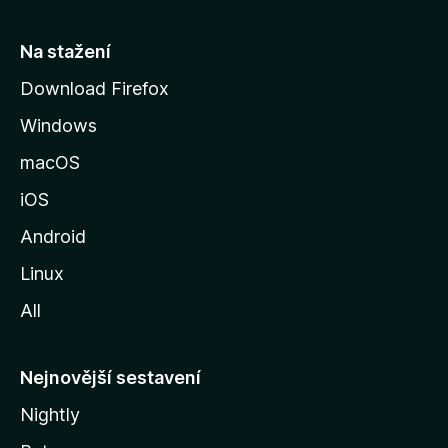
s
t
Na stažení
r
Download Firefox
á
Windows
n
k
macOS
u
iOS
M
o
Android
z
Linux
i
All
l
l
y
Nejnovější sestavení
Nightly