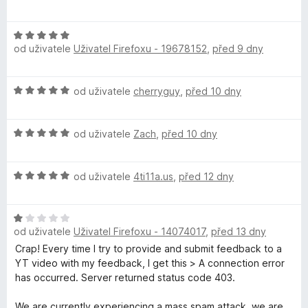
n
5
o
í
z
o
d
:
5
H
n
4
od uživatele
Uživatel Firefoxu - 19678152
,
před 9 dny
o
o
n
z
d
c
5
n
e
s
H
od uživatele
cherryguy
,
před 10 dny
o
n
o
c
í
d
o
e
:
H
n
od uživatele
Zach
,
před 10 dny
n
5
o
o
í
z
r
d
c
:
5
H
n
od uživatele
4ti11a.us
,
před 12 dny
e
5
B
o
o
n
z
d
c
í
5
H
l
n
e
:
od uživatele
Uživatel Firefoxu - 14074017
,
před 13 dny
o
o
n
5
d
c
í
Crap! Every time I try to provide and submit feedback to a
z
o
n
e
:
YT video with my feedback, I get this > A connection error
5
o
n
5
has occurred. Server returned status code 403.
c
c
í
z
e
:
5
We are currently experiencing a mass spam attack, we are