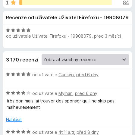
e
1
84
:
č
4
e
d
Recenze od uživatele Uživatel Firefoxu - 19908079
,
F
8
i
o
z
H
r
od uživatele
Uživatel Firefoxu - 19908079
,
před 3 měsíci
5
o
e
p
d
f
n
o
o
l
3 170 recenzí
c
x
e
ň
H
n
od uživatele
Gunsyo
,
před 6 dny
o
í
k
d
:
H
n
od uživatele
Mylhan
,
před 6 dny
5
o
o
z
u
très bon mais jai trouver des sponsor qu il ne skip pas
d
c
5
malheuresement
n
e
S
o
n
Nahlásit
c
í
p
e
:
H
od uživatele
4ti11a.tr
,
před 8 dny