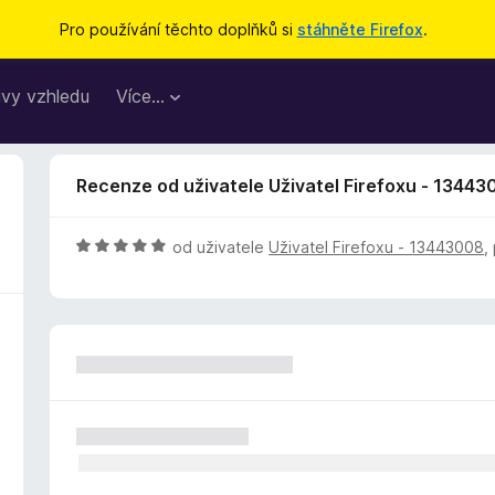
Pro používání těchto doplňků si
stáhněte Firefox
.
vy vzhledu
Více…
Recenze od uživatele Uživatel Firefoxu - 1344
H
od uživatele
Uživatel Firefoxu - 13443008
,
o
d
n
o
c
e
n
í
:
5