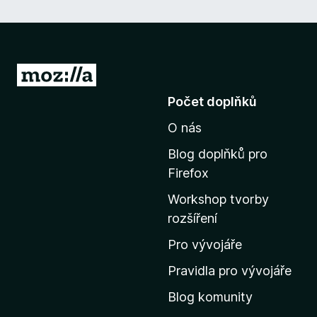
P
ř
Počet doplňků
e
O nás
j
í
Blog doplňků pro
t
Firefox
n
Workshop tvorby
a
rozšíření
d
o
Pro vývojáře
m
Pravidla pro vývojáře
o
Blog komunity
v