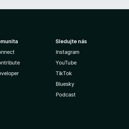
omunita
Sledujte nás
onnect
Instagram
ntribute
YouTube
veloper
TikTok
Bluesky
Podcast