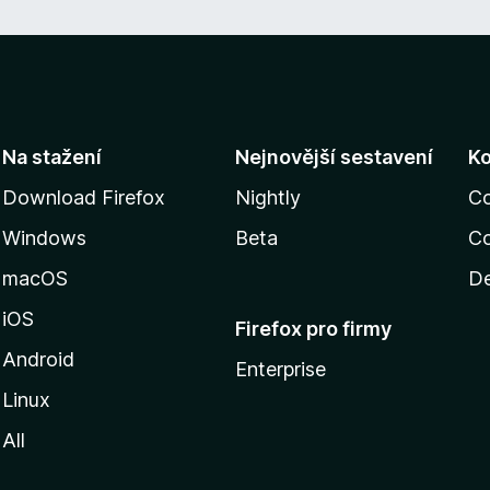
Na stažení
Nejnovější sestavení
K
Download Firefox
Nightly
C
Windows
Beta
Co
macOS
De
iOS
Firefox pro firmy
Android
Enterprise
Linux
All