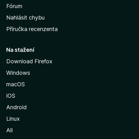
s
Fórum
k
Nahlásit chybu
o
Příručka recenzenta
u
s
t
Na stažení
r
Download Firefox
á
Windows
n
k
macOS
u
iOS
M
o
Android
z
Linux
i
All
l