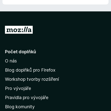
P
ř
e
j
Počet doplňků
í
O nás
t
n
Blog doplňků pro Firefox
a
Workshop tvorby rozšíření
d
Pro vývojáře
o
m
Pravidla pro vývojáře
o
Blog komunity
v