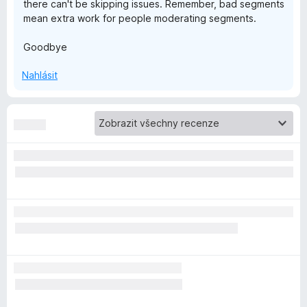
there can't be skipping issues. Remember, bad segments
mean extra work for people moderating segments.
o
Goodbye
n
Nahlásit
s
o
r
B
l
o
c