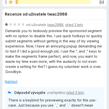
e
1
84
:
č
4
e
d
Recenze od uživatele twac2988
,
F
8
i
o
z
H
od uživatele
twac2988
,
před 3 lety
r
5
o
Demands you to tediously preview the sponsored segment
e
p
d
with no option to disable this. I use quick hotkeys to quickly
f
n
submit segments without getting in the way of my viewing
o
o
experience. Now, I have an annoying popup demanding me
l
c
x
to test if I did a good enough job. I use the ", and ." keys to
e
make the segments frame perfect, and now, you want to
ň
n
waste my time even more, with the audacity to not even
í
create a setting for this? I guess my volunteer work is over.
k
:
Goodbye.
1
z
u
Nahlásit
5
Odpověď vývojáře
zveřejněno
před 3 lety
S
There is a keybind for previewing exactly for this use-
p
case. Just because you use `,` and `.` doesn't mean