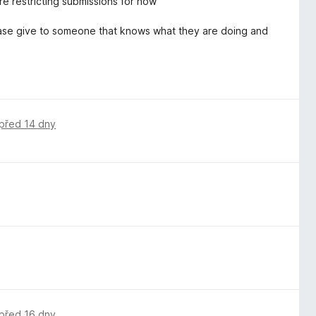
e restricting submissions for now
Please give to someone that knows what they are doing and
před 14 dny
před 16 dny