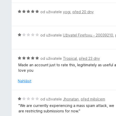
z
n
n
5
í
o
H
od uživatele
yogi
,
před 20 dny
:
c
o
5
e
d
z
n
n
5
í
o
H
od uživatele
Uživatel Firefoxu - 20039210
,
:
c
o
5
e
d
z
n
n
5
í
o
H
od uživatele
Tropical
,
před 23 dny
:
c
o
Made an account just to rate this, legitimately as useful
5
e
d
love you
z
n
n
5
í
o
Nahlásit
:
c
1
e
z
n
H
od uživatele
Jhonatan
,
před měsícem
5
í
o
''We are currently experiencing a mass spam attack, we
:
d
are restricting submissions for now.''
5
n