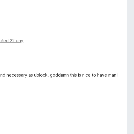
před 22 dny
 and necessary as ublock, goddamn this is nice to have man I