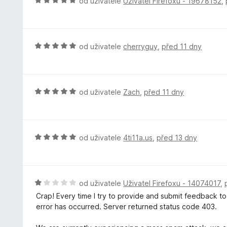
H
od uživatele
Uživatel Firefoxu - 19678152
,
z
c
o
5
e
d
n
n
í
o
H
od uživatele
cherryguy
,
před 11 dny
:
c
o
5
e
d
z
n
n
5
í
o
H
od uživatele
Zach
,
před 11 dny
:
c
o
5
e
d
z
n
n
5
í
o
H
od uživatele
4ti11a.us
,
před 13 dny
:
c
o
5
e
d
z
n
n
5
í
o
H
od uživatele
Uživatel Firefoxu - 14074017
,
:
c
o
Crap! Every time I try to provide and submit feedback t
5
e
d
error has occurred. Server returned status code 403.
z
n
n
5
í
o