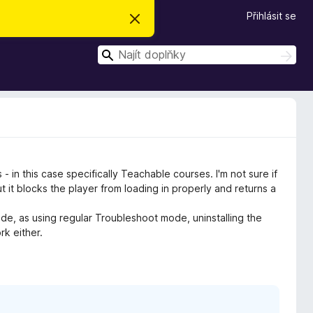
Přihlásit se
S
k
r
H
ý
H
t
l
l
e
e
d
d
a
t
a
t
 in this case specifically Teachable courses. I'm not sure if
t it blocks the player from loading in properly and returns a
e, as using regular Troubleshoot mode, uninstalling the
k either.