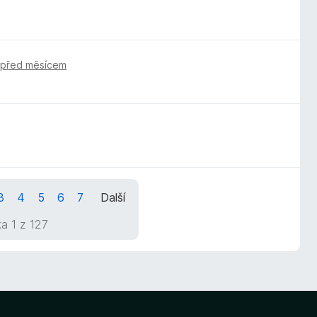
,
před měsícem
3
4
5
6
7
Další
a 1 z 127