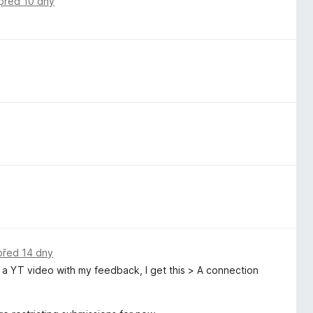
před 10 dny
před 14 dny
o a YT video with my feedback, I get this > A connection