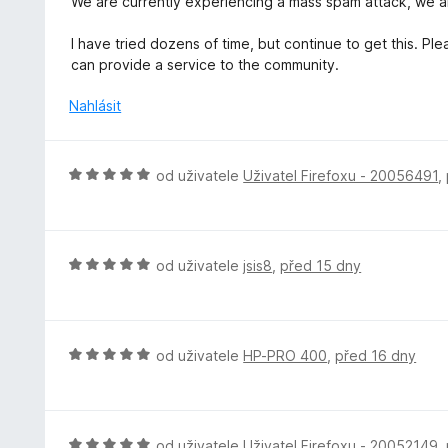
We are currently experiencing a mass spam attack, we ar
:
c
5
e
I have tried dozens of time, but continue to get this. 
z
n
can provide a service to the community.
5
í
:
Nahlásit
1
z
5
H
od uživatele
Uživatel Firefoxu - 20056491
,
o
d
n
o
H
od uživatele
jsis8
,
před 15 dny
c
o
e
d
n
n
í
o
H
od uživatele
HP-PRO 400
,
před 16 dny
:
c
o
5
e
d
z
n
n
5
í
o
H
od uživatele
Uživatel Firefoxu - 20052149
,