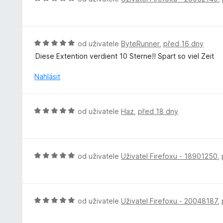
:
c
o
5
e
d
z
n
n
5
í
o
H
od uživatele
ByteRunner
,
před 16 dny
:
c
o
Diese Extention verdient 10 Sterne!! Spart so viel Zeit
5
e
d
z
n
n
Nahlásit
5
í
o
:
c
5
e
H
od uživatele
Haz
,
před 18 dny
z
n
o
5
í
d
:
n
5
o
H
od uživatele
Uživatel Firefoxu - 18901250
,
z
c
o
5
e
d
n
n
í
o
H
od uživatele
Uživatel Firefoxu - 20048187
,
:
c
o
5
e
d