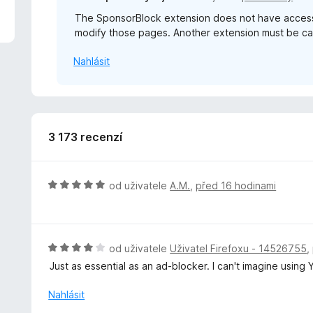
z
The SponsorBlock extension does not have access 
5
modify those pages. Another extension must be cau
Nahlásit
3 173 recenzí
H
od uživatele
A.M.
,
před 16 hodinami
o
d
n
o
H
od uživatele
Uživatel Firefoxu - 14526755
,
c
o
Just as essential as an ad-blocker. I can't imagine using 
e
d
n
n
Nahlásit
í
o