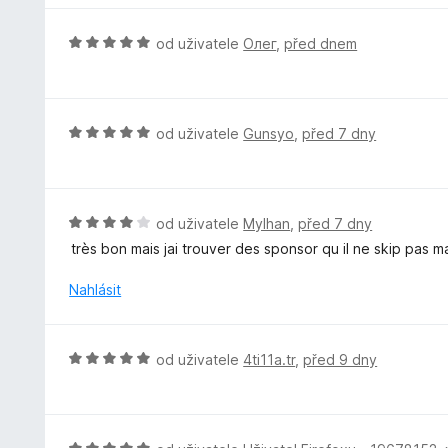
:
c
5
e
H
od uživatele
Олег
,
před dnem
z
n
o
5
í
d
:
n
4
o
H
od uživatele
Gunsyo
,
před 7 dny
z
c
o
5
e
d
n
n
í
o
H
od uživatele
Mylhan
,
před 7 dny
:
c
o
très bon mais jai trouver des sponsor qu il ne skip pas
5
e
d
z
n
n
Nahlásit
5
í
o
:
c
5
e
H
od uživatele
4ti11a.tr
,
před 9 dny
z
n
o
5
í
d
:
n
4
o