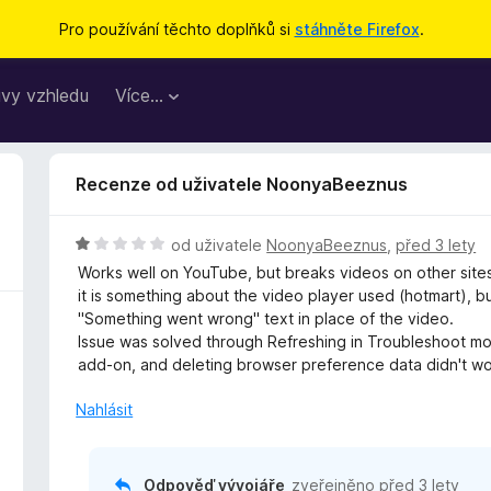
Pro používání těchto doplňků si
stáhněte Firefox
.
vy vzhledu
Více…
Recenze od uživatele NoonyaBeeznus
H
od uživatele
NoonyaBeeznus
,
před 3 lety
o
Works well on YouTube, but breaks videos on other sites -
d
it is something about the video player used (hotmart), bu
n
"Something went wrong" text in place of the video.
o
Issue was solved through Refreshing in Troubleshoot mod
c
add-on, and deleting browser preference data didn't wor
e
n
Nahlásit
í
:
1
Odpověď vývojáře
zveřejněno
před 3 lety