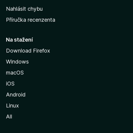
k
Nahlásit chybu
o
Příručka recenzenta
u
s
t
Na stažení
r
Download Firefox
á
Windows
n
k
macOS
u
iOS
M
o
Android
z
Linux
i
All
l
l