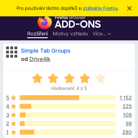
H
Přihlásit se
Pro používání těchto doplňků si
stáhněte Firefox
.
S
k
l
D
r
e
ý
o
t
d
p
Rozšíření
Motivy vzhledu
Více…
a
l
t
ň
R
Simple Tab Groups
k
od
Drive4ik
y
e
d
H
o
c
o
p
Hodnocení: 4 z 5
d
r
e
n
5
1 152
o
o
4
225
h
n
c
l
3
108
e
í
n
z
2
98
í
ž
1
280
:
e