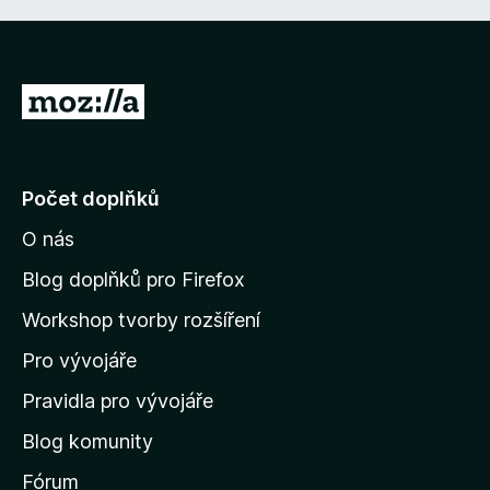
P
ř
e
j
Počet doplňků
í
O nás
t
n
Blog doplňků pro Firefox
a
Workshop tvorby rozšíření
d
Pro vývojáře
o
m
Pravidla pro vývojáře
o
Blog komunity
v
s
Fórum