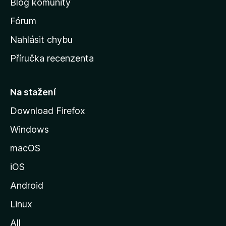
Blog komunity
v
s
Fórum
k
Nahlásit chybu
o
Příručka recenzenta
u
s
t
Na stažení
r
Download Firefox
á
Windows
n
k
macOS
u
iOS
M
o
Android
z
Linux
i
All
l