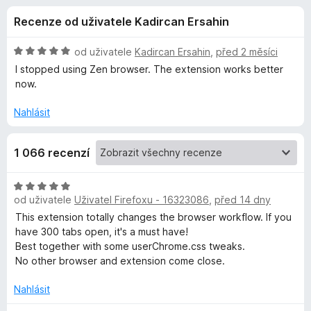
e
4
č
Recenze od uživatele Kadircan Ersahin
,
e
d
7
F
z
H
od uživatele
Kadircan Ersahin
,
před 2 měsíci
i
o
5
o
I stopped using Zen browser. The extension works better
r
d
now.
n
e
p
o
f
Nahlásit
c
o
l
e
x
1 066 recenzí
n
ň
í
:
H
5
k
od uživatele
Uživatel Firefoxu - 16323086
,
před 14 dny
o
z
d
This extension totally changes the browser workflow. If you
5
n
have 300 tabs open, it's a must have!
u
o
Best together with some userChrome.css tweaks.
c
No other browser and extension come close.
S
e
n
Nahlásit
i
í