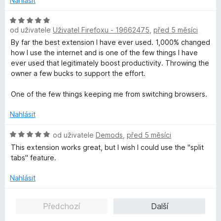
Nahlásit
5
b
a
H
l
od uživatele
Uživatel Firefoxu - 19662475
,
před 5 měsíci
o
i
d
By far the best extension I have ever used. 1,000% changed
t
n
how I use the internet and is one of the few things I have
d
o
ever used that legitimately boost productivity. Throwing the
o
c
owner a few bucks to support the effort.
e
n
One of the few things keeping me from switching browsers.
í
:
Nahlásit
5
z
H
od uživatele
Demods
,
před 5 měsíci
5
o
This extension works great, but I wish I could use the "split
d
tabs" feature.
n
o
Nahlásit
c
e
Předchozí
Další
n
í