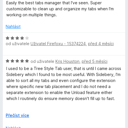
o
o
í
Easily the best tabs manager that I've seen. Super
d
c
:
customizable to clean up and organize my tabs when I'm
n
e
5
working on multiple things.
o
n
z
c
í
Nahlásit
5
e
:
n
5
H
í
z
od uživatele
Uživatel Firefoxu - 15374224
,
před 4 měsíci
o
:
5
d
5
n
H
z
od uživatele
Kris Houston
,
před 5 měsíci
o
o
5
c
I used to be a Tree Style Tab user, that is until I came across
d
e
Sidebery which I found to be most useful. With Sidebery, I'm
n
n
able to sort all my tabs and even configure the extension
o
í
where specific new tab placement and I do not need a
c
:
separate extension to enable the Unload feature either
e
4
which I routinely do ensure memory doesn't fill up to fast.
n
z
í
5
The only thing I really do wish Sidebery is able to do is
:
R
Přečíst více
completely replace or even replicate Firefox's rather limited
5
o
Vertical Tabs feature.
z
z