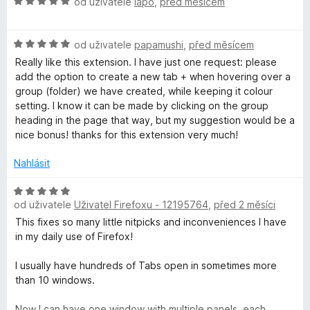
H
n
od uživatele
lapo
,
před měsícem
e
:
o
o
n
5
d
c
í
z
H
n
od uživatele
papamushi
,
před měsícem
e
:
5
o
o
n
5
Really like this extension. I have just one request: please
d
c
í
z
add the option to create a new tab + when hovering over a
n
e
:
5
group (folder) we have created, while keeping it colour
o
n
5
setting. I know it can be made by clicking on the group
c
í
z
heading in the page that way, but my suggestion would be a
e
:
5
nice bonus! thanks for this extension very much!
n
5
í
z
Nahlásit
:
5
5
H
z
od uživatele
Uživatel Firefoxu - 12195764
,
před 2 měsíci
o
5
d
This fixes so many little nitpicks and inconveniences I have
n
in my daily use of Firefox!
o
c
I usually have hundreds of Tabs open in sometimes more
e
than 10 windows.
n
í
Now I can have one window with multiple panels, each