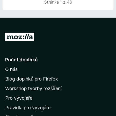
Stránka 1 z 43
:
5
z
5
P
ř
e
j
Počet doplňků
í
O nás
t
n
Blog doplňků pro Firefox
a
Workshop tvorby rozšíření
d
Pro vývojáře
o
m
Pravidla pro vývojáře
o