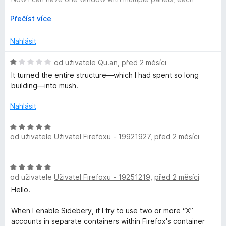
:
categorised and it is so simple to move multiple tabs
R
Přečíst více
5
between them.
o
z
z
5
Nahlásit
I love the vertical tabs that Firefox added natively, but they
b
can not as easily be sorted and you cant even have the
a
H
od uživatele
Qu.an
,
před 2 měsíci
newest one appear on top.
l
o
Now I can!
It turned the entire structure—which I had spent so long
i
d
building—into mush.
t
n
Amazing add-on!
d
o
I hope it keeps on going for a very long time <3
Nahlásit
o
c
e
H
n
od uživatele
Uživatel Firefoxu - 19921927
,
před 2 měsíci
o
í
d
:
n
H
1
o
od uživatele
Uživatel Firefoxu - 19251219
,
před 2 měsíci
o
z
c
d
5
Hello.
e
n
n
o
When I enable Sidebery, if I try to use two or more “X”
í
c
accounts in separate containers within Firefox's container
: