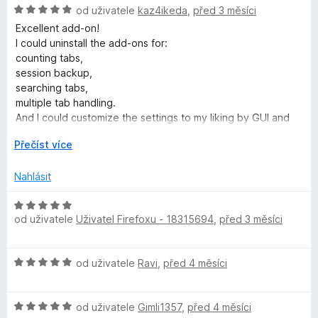
H
n
od uživatele
kaz4ikeda
,
před 3 měsíci
e
5
o
o
n
Excellent add-on!
z
d
c
í
I could uninstall the add-ons for:
5
n
e
:
counting tabs,
o
n
5
session backup,
c
í
z
searching tabs,
e
:
5
multiple tab handling.
n
3
And I could customize the settings to my liking by GUI and
í
z
CSS.
:
R
5
Přečíst více
5
o
z
z
Nahlásit
5
b
a
H
l
od uživatele
Uživatel Firefoxu - 18315694
,
před 3 měsíci
o
i
d
t
n
H
d
od uživatele
Ravi
,
před 4 měsíci
o
o
o
c
d
e
H
n
od uživatele
Gimli1357
,
před 4 měsíci
n