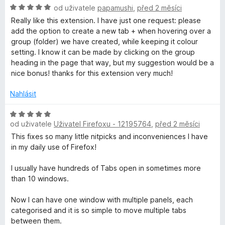
H
n
od uživatele
papamushi
,
před 2 měsíci
e
:
5
o
o
n
5
Really like this extension. I have just one request: please
d
c
í
z
add the option to create a new tab + when hovering over a
n
e
:
5
group (folder) we have created, while keeping it colour
o
n
5
setting. I know it can be made by clicking on the group
c
í
z
heading in the page that way, but my suggestion would be a
e
:
5
nice bonus! thanks for this extension very much!
n
5
í
z
Nahlásit
:
5
5
H
z
od uživatele
Uživatel Firefoxu - 12195764
,
před 2 měsíci
o
5
d
This fixes so many little nitpicks and inconveniences I have
n
in my daily use of Firefox!
o
c
I usually have hundreds of Tabs open in sometimes more
e
than 10 windows.
n
í
Now I can have one window with multiple panels, each
:
categorised and it is so simple to move multiple tabs
5
between them.