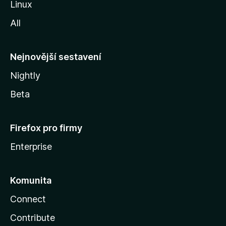
Linux
i
All
l
l
y
Nejnovější sestavení
Nightly
Beta
Firefox pro firmy
Enterprise
Komunita
Connect
Contribute