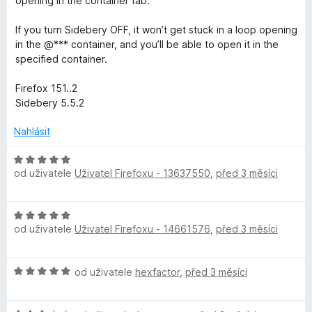
opening in the container tab.
If you turn Sidebery OFF, it won’t get stuck in a loop opening
in the @*** container, and you’ll be able to open it in the
specified container.
Firefox 151..2
Sidebery 5.5.2
Nahlásit
H
od uživatele
Uživatel Firefoxu - 13637550
,
před 3 měsíci
o
d
n
H
o
od uživatele
Uživatel Firefoxu - 14661576
,
před 3 měsíci
o
c
d
e
n
n
H
od uživatele
hexfactor
,
před 3 měsíci
o
í
o
c
:
d
e
5