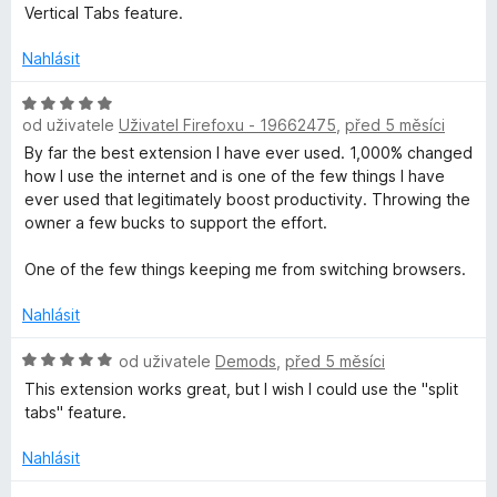
5
Vertical Tabs feature.
z
5
Nahlásit
H
od uživatele
Uživatel Firefoxu - 19662475
,
před 5 měsíci
o
d
By far the best extension I have ever used. 1,000% changed
n
how I use the internet and is one of the few things I have
o
ever used that legitimately boost productivity. Throwing the
c
owner a few bucks to support the effort.
e
n
One of the few things keeping me from switching browsers.
í
:
Nahlásit
5
z
H
od uživatele
Demods
,
před 5 měsíci
5
o
This extension works great, but I wish I could use the "split
d
tabs" feature.
n
o
Nahlásit
c