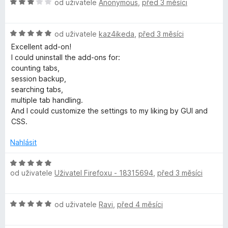
H
n
od uživatele
Anonymous
,
před 3 měsíci
n
z
o
o
í
5
d
c
:
H
n
od uživatele
kaz4ikeda
,
před 3 měsíci
e
5
o
o
n
Excellent add-on!
z
d
c
í
I could uninstall the add-ons for:
5
n
e
:
counting tabs,
o
n
5
session backup,
c
í
z
searching tabs,
e
:
5
multiple tab handling.
n
3
And I could customize the settings to my liking by GUI and
í
z
CSS.
:
5
5
Nahlásit
z
5
H
od uživatele
Uživatel Firefoxu - 18315694
,
před 3 měsíci
o
d
n
H
od uživatele
Ravi
,
před 4 měsíci
o
o
c
d
e