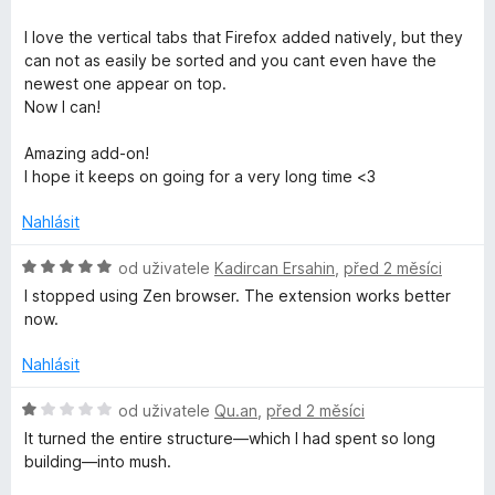
z
5
I love the vertical tabs that Firefox added natively, but they
can not as easily be sorted and you cant even have the
newest one appear on top.
Now I can!
Amazing add-on!
I hope it keeps on going for a very long time <3
Nahlásit
H
od uživatele
Kadircan Ersahin
,
před 2 měsíci
o
I stopped using Zen browser. The extension works better
d
now.
n
o
Nahlásit
c
e
H
od uživatele
Qu.an
,
před 2 měsíci
n
o
It turned the entire structure—which I had spent so long
í
d
building—into mush.
:
n