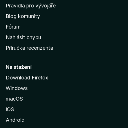
m
Pravidla pro vývojáře
o
Blog komunity
v
s
Fórum
k
Nahlásit chybu
o
Příručka recenzenta
u
s
t
Na stažení
r
Download Firefox
á
Windows
n
k
macOS
u
iOS
M
o
Android
z