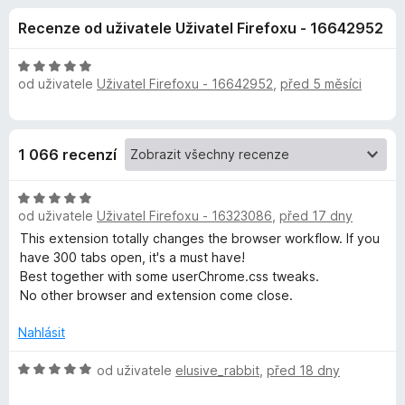
e
4
č
Recenze od uživatele Uživatel Firefoxu - 16642952
,
e
d
7
F
z
H
i
od uživatele
Uživatel Firefoxu - 16642952
,
před 5 měsíci
o
5
o
r
d
n
e
p
o
f
1 066 recenzí
c
o
l
e
x
H
n
ň
od uživatele
Uživatel Firefoxu - 16323086
,
před 17 dny
o
í
d
:
This extension totally changes the browser workflow. If you
n
5
have 300 tabs open, it's a must have!
k
o
z
Best together with some userChrome.css tweaks.
c
5
No other browser and extension come close.
u
e
n
Nahlásit
S
í
:
H
od uživatele
elusive_rabbit
,
před 18 dny
5
o
i