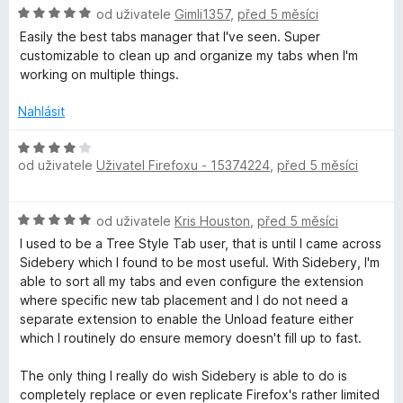
H
n
od uživatele
Gimli1357
,
před 5 měsíci
n
o
o
í
Easily the best tabs manager that I've seen. Super
d
c
:
customizable to clean up and organize my tabs when I'm
n
e
5
working on multiple things.
o
n
z
c
í
Nahlásit
5
e
:
n
5
H
í
z
od uživatele
Uživatel Firefoxu - 15374224
,
před 5 měsíci
o
:
5
d
5
n
H
z
od uživatele
Kris Houston
,
před 5 měsíci
o
o
5
c
I used to be a Tree Style Tab user, that is until I came across
d
e
Sidebery which I found to be most useful. With Sidebery, I'm
n
n
able to sort all my tabs and even configure the extension
o
í
where specific new tab placement and I do not need a
c
:
separate extension to enable the Unload feature either
e
4
which I routinely do ensure memory doesn't fill up to fast.
n
z
í
5
The only thing I really do wish Sidebery is able to do is
:
completely replace or even replicate Firefox's rather limited