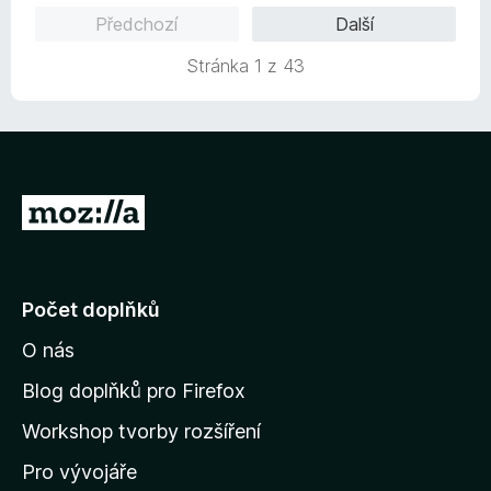
e
Předchozí
Další
n
í
Stránka 1 z 43
:
5
z
5
P
ř
e
j
Počet doplňků
í
O nás
t
n
Blog doplňků pro Firefox
a
Workshop tvorby rozšíření
d
Pro vývojáře
o