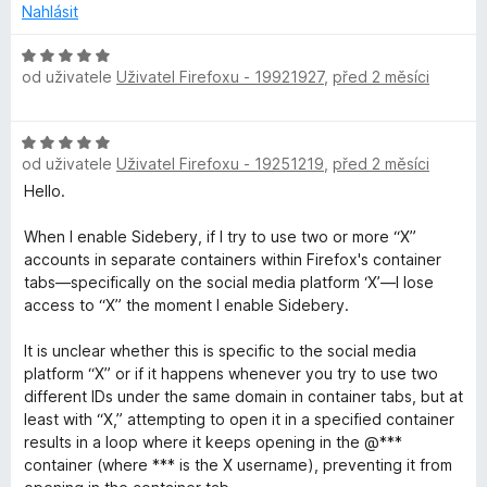
5
o
Nahlásit
z
c
5
e
H
n
od uživatele
Uživatel Firefoxu - 19921927
,
před 2 měsíci
o
í
d
:
n
H
1
o
od uživatele
Uživatel Firefoxu - 19251219
,
před 2 měsíci
o
z
c
d
5
Hello.
e
n
n
o
When I enable Sidebery, if I try to use two or more “X”
í
c
accounts in separate containers within Firefox's container
:
e
tabs—specifically on the social media platform ‘X’—I lose
5
n
access to “X” the moment I enable Sidebery.
z
í
5
:
It is unclear whether this is specific to the social media
5
platform “X” or if it happens whenever you try to use two
z
different IDs under the same domain in container tabs, but at
5
least with “X,” attempting to open it in a specified container
results in a loop where it keeps opening in the @***
container (where *** is the X username), preventing it from