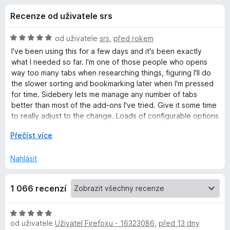
e
4
č
Recenze od uživatele srs
,
e
d
7
F
z
H
od uživatele
srs
,
před rokem
i
o
5
o
I've been using this for a few days and it's been exactly
r
d
what I needed so far. I'm one of those people who opens
n
e
way too many tabs when researching things, figuring I'll do
p
o
f
the slower sorting and bookmarking later when I'm pressed
c
for time. Sidebery lets me manage any number of tabs
o
l
e
better than most of the add-ons I've tried. Give it some time
x
n
to really adjust to the change. Loads of configurable options
ň
í
to allow me to fit it pretty much perfectly to my use profile. It
:
R
Přečíst více
appears to also be managing memory better than just
5
o
k
overloading the regular tab bar but I'll need to track that
z
z
Nahlásit
longer term.
5
b
u
a
1 066 recenzí
l
S
i
t
H
i
d
od uživatele
Uživatel Firefoxu - 16323086
,
před 13 dny
o