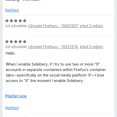
:
n
5
o
Nahlásit
z
c
5
e
H
n
od uživatele
Uživatel Firefoxu - 19921927
,
před 2 měsíci
o
í
d
:
n
H
1
o
od uživatele
Uživatel Firefoxu - 19251219
,
před 2 měsíci
o
z
c
d
5
Hello.
e
n
n
o
When I enable Sidebery, if I try to use two or more “X”
í
c
accounts in separate containers within Firefox's container
:
e
tabs—specifically on the social media platform ‘X’—I lose
5
n
access to “X” the moment I enable Sidebery.
z
í
5
:
It is unclear whether this is specific to the social media
R
Přečíst více
5
platform “X” or if it happens whenever you try to use two
o
z
different IDs under the same domain in container tabs, but at
z
5
Nahlásit
least with “X,” attempting to open it in a specified container
b
results in a loop where it keeps opening in the @***