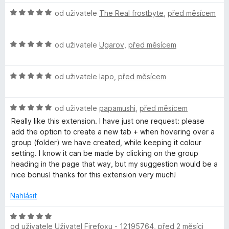
z
d
5
H
n
od uživatele
The Real frostbyte
,
před měsícem
o
o
d
c
H
n
od uživatele
Ugarov
,
před měsícem
e
o
o
n
d
c
í
H
n
od uživatele
lapo
,
před měsícem
e
:
o
o
n
5
d
c
í
z
H
n
od uživatele
papamushi
,
před měsícem
e
:
5
o
o
n
5
Really like this extension. I have just one request: please
d
c
í
z
add the option to create a new tab + when hovering over a
n
e
:
5
group (folder) we have created, while keeping it colour
o
n
5
setting. I know it can be made by clicking on the group
c
í
z
heading in the page that way, but my suggestion would be a
e
:
5
nice bonus! thanks for this extension very much!
n
5
í
z
Nahlásit
:
5
5
H
z
od uživatele
Uživatel Firefoxu - 12195764
,
před 2 měsíci
o