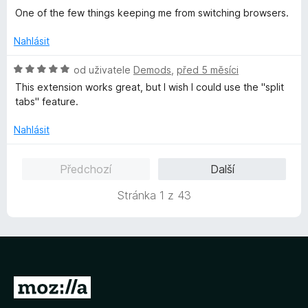
n
One of the few things keeping me from switching browsers.
í
:
Nahlásit
5
z
H
od uživatele
Demods
,
před 5 měsíci
5
o
This extension works great, but I wish I could use the "split
d
tabs" feature.
n
o
Nahlásit
c
e
Předchozí
Další
n
í
Stránka 1 z 43
:
5
z
5
P
ř