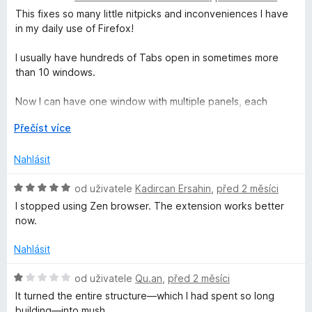
5
d
This fixes so many little nitpicks and inconveniences I have
n
in my daily use of Firefox!
o
c
I usually have hundreds of Tabs open in sometimes more
e
than 10 windows.
n
í
Now I can have one window with multiple panels, each
:
categorised and it is so simple to move multiple tabs
R
Přečíst více
5
between them.
o
z
z
5
Nahlásit
I love the vertical tabs that Firefox added natively, but they
b
can not as easily be sorted and you cant even have the
a
H
od uživatele
Kadircan Ersahin
,
před 2 měsíci
newest one appear on top.
l
o
Now I can!
I stopped using Zen browser. The extension works better
i
d
now.
t
n
Amazing add-on!
d
o
I hope it keeps on going for a very long time <3
Nahlásit
o
c
e
H
od uživatele
Qu.an
,
před 2 měsíci
n
o
It turned the entire structure—which I had spent so long
í
d
building—into mush.