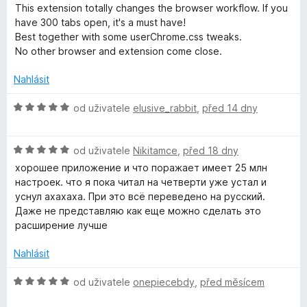
o
d
This extension totally changes the browser workflow. If you
d
n
have 300 tabs open, it's a must have!
o
Best together with some userChrome.css tweaks.
c
No other browser and extension come close.
e
e
n
Nahlásit
b
í
:
H
od uživatele
elusive_rabbit
,
před 14 dny
e
5
o
z
d
H
5
n
od uživatele
Nikitamce
,
před 18 dny
r
o
o
хорошее приложение и что поражает имеет 25 млн
d
c
настроек. что я пока читал на четверти уже устал и
y
n
e
уснул ахахаха. При это всё переведено на русский.
o
n
Даже не представляю как еще можно сделать это
c
í
расширение лучше
e
:
n
5
Nahlásit
í
z
:
5
H
od uživatele
onepiecebdy
,
před měsícem
5
o