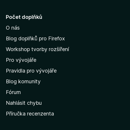
e
j
Počet doplňků
í
O nás
t
n
Blog doplňků pro Firefox
a
Workshop tvorby rozšíření
d
Pro vývojáře
o
m
Pravidla pro vývojáře
o
Blog komunity
v
s
Fórum
k
Nahlásit chybu
o
Příručka recenzenta
u
s