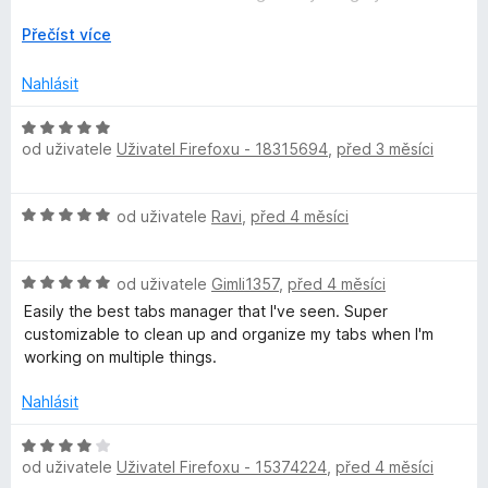
í
z
CSS.
:
R
5
Přečíst více
5
o
z
z
Nahlásit
5
b
a
H
l
od uživatele
Uživatel Firefoxu - 18315694
,
před 3 měsíci
o
i
d
t
n
H
d
od uživatele
Ravi
,
před 4 měsíci
o
o
o
c
d
e
H
n
od uživatele
Gimli1357
,
před 4 měsíci
n
o
o
í
Easily the best tabs manager that I've seen. Super
d
c
:
customizable to clean up and organize my tabs when I'm
n
e
5
working on multiple things.
o
n
z
c
í
Nahlásit
5
e
:
n
5
H
í
z
od uživatele
Uživatel Firefoxu - 15374224
,
před 4 měsíci
o