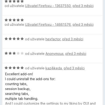
a
H
container (where *** is the X username), preventing it from
l
od uživatele
Uživatel Firefoxu - 13637550
,
před 3 měsíci
o
opening in the container tab.
i
d
t
n
If you turn Sidebery OFF, it won’t get stuck in a loop opening
H
d
o
in the @*** container, and you’ll be able to open it in the
od uživatele
Uživatel Firefoxu - 14661576
,
před 3 měsíci
o
o
c
specified container.
d
e
n
n
Firefox 151..2
H
od uživatele
hexfactor
,
před 3 měsíci
o
í
Sidebery 5.5.2
o
c
:
d
e
5
H
n
od uživatele
Anonymous
,
před 3 měsíci
n
z
o
o
í
5
d
c
:
H
n
od uživatele
kaz4ikeda
,
před 3 měsíci
e
5
o
o
n
Excellent add-on!
z
d
c
í
I could uninstall the add-ons for:
5
n
e
:
counting tabs,
o
n
5
session backup,
c
í
z
searching tabs,
e
:
5
multiple tab handling.
n
3
And I could customize the settings to my liking by GUI and