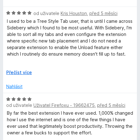
:
5
d
5
n
H
z
od uživatele
Kris Houston
,
před 5 měsíci
o
o
5
c
I used to be a Tree Style Tab user, that is until I came across
d
e
Sidebery which I found to be most useful. With Sidebery, I'm
n
n
able to sort all my tabs and even configure the extension
o
í
where specific new tab placement and I do not need a
c
:
separate extension to enable the Unload feature either
e
4
which I routinely do ensure memory doesn't fill up to fast.
n
z
í
5
The only thing I really do wish Sidebery is able to do is
:
R
Přečíst více
completely replace or even replicate Firefox's rather limited
5
o
Vertical Tabs feature.
z
z
Nahlásit
5
b
a
H
l
od uživatele
Uživatel Firefoxu - 19662475
,
před 5 měsíci
o
i
d
By far the best extension I have ever used. 1,000% changed
t
n
how I use the internet and is one of the few things I have
d
o
ever used that legitimately boost productivity. Throwing the
o
c
owner a few bucks to support the effort.
e