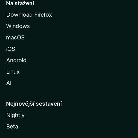
t
Na stažení
r
Download Firefox
á
Windows
n
k
macOS
u
iOS
M
o
Android
z
Linux
i
All
l
l
y
Nejnovější sestavení
Nightly
Beta