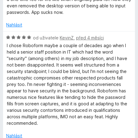
e
even removed the desktop version of being able to input
n
passwords. App sucks now.
í
:
Nahlásit
1
z
H
od uživatele
KevinZ
,
před 4 měsíci
5
o
I chose Roboform maybe a couple of decades ago when I
d
held a senior staff position in IT which had the word
n
"security" (among others) in my job description, and I have
o
not been disappointed. It seems well structured from a
c
security standpoint; I could be blind, but I'm not seeing the
e
catastrophic compromises other respected products fall
n
prey too. I'm never fighting it - seeming inconveniences
í
appear to have security in the background. Roboform has
:
numerous nice features like tending to hide the password
5
fills from screen captures, and it is good at adapting to the
z
various security contortions introduced in qualifications
5
across multiple platforms, IMO not an easy feat. Highly
recommended.
Nahlásit