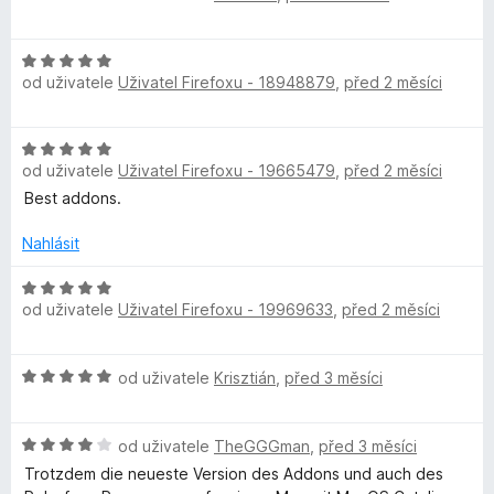
e
:
5
s
o
n
5
d
í
z
H
n
w
:
od uživatele
Uživatel Firefoxu - 18948879
,
před 2 měsíci
5
o
o
5
d
c
o
z
n
e
H
5
o
n
od uživatele
Uživatel Firefoxu - 19665479
,
před 2 měsíci
o
r
c
í
d
Best addons.
e
:
n
n
5
d
o
Nahlásit
í
z
c
:
5
M
e
H
5
od uživatele
Uživatel Firefoxu - 19969633
,
před 2 měsíci
n
o
z
a
í
d
5
:
n
H
od uživatele
Krisztián
,
před 3 měsíci
5
o
n
o
z
c
d
5
e
a
H
n
od uživatele
TheGGGman
,
před 3 měsíci
n
o
o
í
Trotzdem die neueste Version des Addons und auch des
d
c