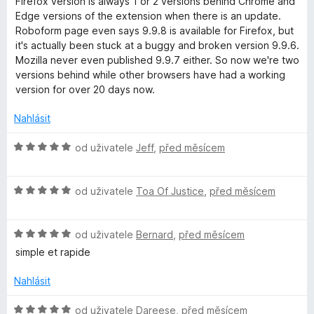
c
Firefox version is always 1 or 2 versions behind Chrome and
:
5
n
e
Edge versions of the extension when there is an update.
4
b
o
n
Roboform page even says 9.9.8 is available for Firefox, but
z
c
í
it's actually been stuck at a buggy and broken version 9.9.6.
5
o
e
:
Mozilla never even published 9.9.7 either. So now we're two
n
5
versions behind while other browsers have had a working
í
F
z
version for over 20 days now.
:
5
1
Nahlásit
o
z
5
H
od uživatele
Jeff
,
před měsícem
r
o
d
m
H
n
od uživatele
Toa Of Justice
,
před měsícem
o
o
d
c
P
H
n
od uživatele
Bernard
,
před měsícem
e
o
o
n
simple et rapide
a
d
c
í
n
e
:
Nahlásit
s
o
n
5
c
í
z
H
od uživatele
Dareese
,
před měsícem