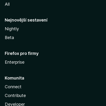
All
l
l
y
Nejnovější sestavení
Nightly
Beta
Firefox pro firmy
Enterprise
Komunita
Connect
Contribute
Developer