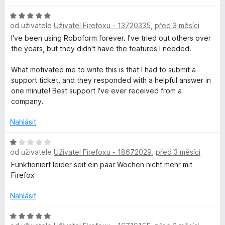
n
H
o
od uživatele
Uživatel Firefoxu - 13720335
,
před 3 měsíci
o
c
d
I've been using Roboform forever. I've tried out others over
e
n
the years, but they didn't have the features I needed.
n
o
í
c
What motivated me to write this is that I had to submit a
:
e
support ticket, and they responded with a helpful answer in
5
n
one minute! Best support I've ever received from a
z
í
company.
5
:
5
Nahlásit
z
5
H
od uživatele
Uživatel Firefoxu - 18672029
,
před 3 měsíci
o
d
Funktioniert leider seit ein paar Wochen nicht mehr mit
n
Firefox
o
c
Nahlásit
e
n
H