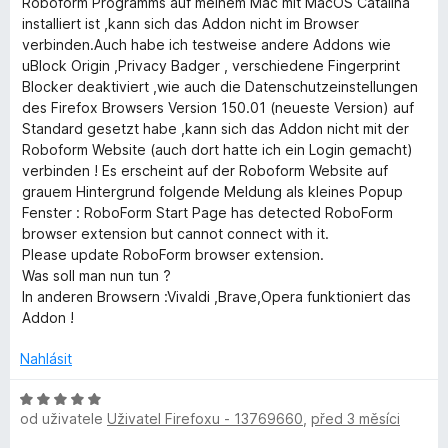
g
:
Roboform Programms auf meinem Mac mit MacOS Catalina
n
e
5
installiert ist ,kann sich das Addon nicht im Browser
o
n
z
verbinden.Auch habe ich testweise andere Addons wie
e
c
í
5
uBlock Origin ,Privacy Badger , verschiedene Fingerprint
e
:
Blocker deaktiviert ,wie auch die Datenschutzeinstellungen
r
n
5
des Firefox Browsers Version 150.01 (neueste Version) auf
í
z
Standard gesetzt habe ,kann sich das Addon nicht mit der
:
5
Roboform Website (auch dort hatte ich ein Login gemacht)
4
verbinden ! Es erscheint auf der Roboform Website auf
z
grauem Hintergrund folgende Meldung als kleines Popup
5
Fenster : RoboForm Start Page has detected RoboForm
browser extension but cannot connect with it.
Please update RoboForm browser extension.
Was soll man nun tun ?
In anderen Browsern :Vivaldi ,Brave,Opera funktioniert das
Addon !
Nahlásit
H
od uživatele
Uživatel Firefoxu - 13769660
,
před 3 měsíci
o
d