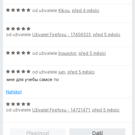
H
od uživatele
Kikou
,
před 4 měsíci
o
d
H
n
od uživatele
Uživatel Firefoxu - 17456523
,
před 5 měsíci
o
o
d
c
n
e
H
od uživatele
Inquisitor
,
před 5 měsíci
o
n
o
c
í
d
e
:
H
n
od uživatele
juin
,
před 5 měsíci
n
5
o
o
í
мне для учебы самое то
z
d
c
:
5
n
e
Nahlásit
5
o
n
z
c
í
H
5
e
:
od uživatele
Uživatel Firefoxu - 14721471
,
před 5 měsíci
o
n
5
d
í
z
n
:
5
o
Předchozí
Další
5