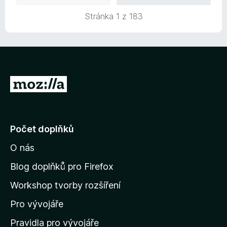
c
z
e
Stránka 1 z 183
5
n
í
:
5
z
5
P
ř
e
j
Počet doplňků
í
O nás
t
n
Blog doplňků pro Firefox
a
Workshop tvorby rozšíření
d
Pro vývojáře
o
m
Pravidla pro vývojáře