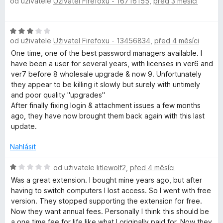
od uživatele
Uživatel Firefoxu - 16716155
,
před 3 měsíci
í
o
:
d
1
n
H
z
o
od uživatele
Uživatel Firefoxu - 13456834
,
před 4 měsíci
o
5
c
d
One time, one of the best password managers available. I
e
n
have been a user for several years, with licenses in ver6 and
n
o
ver7 before 8 wholesale upgrade & now 9. Unfortunately
í
c
they appear to be killing it slowly but surely with untimely
:
e
and poor quality "upgrades"
5
n
After finally fixing login & attachment issues a few months
z
í
ago, they have now brought them back again with this last
5
:
update.
3
z
Nahlásit
5
H
od uživatele
litlewolf2
,
před 4 měsíci
o
Was a great extension. I bought mine years ago, but after
d
having to switch computers I lost access. So I went with free
n
version. They stopped supporting the extension for free.
o
Now they want annual fees. Personally I think this should be
c
a one time fee for life like what I originally paid for. Now they