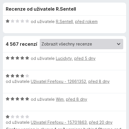
e
4
č
Recenze od uživatele R.Sentell
,
e
d
3
F
z
H
od uživatele
R.Sentell
,
před rokem
i
o
5
o
r
d
n
e
p
4 567 recenzí
o
f
c
o
l
e
H
od uživatele
Lucidyty
,
před 5 dny
x
n
o
ň
í
d
:
H
n
od uživatele
Uživatel Firefoxu - 12661352
,
před 8 dny
1
o
o
k
z
d
c
5
n
e
u
H
od uživatele
Wim
,
před 8 dny
o
n
o
c
í
R
d
e
:
H
n
n
5
od uživatele
Uživatel Firefoxu - 15701863
,
před 20 dny
o
o
o
í
z
d