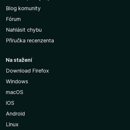
o
Blog komunity
v
s
Fórum
k
Nahlásit chybu
o
Příručka recenzenta
u
s
t
Na stažení
r
Download Firefox
á
Windows
n
k
macOS
u
iOS
M
o
Android
z
Linux
i