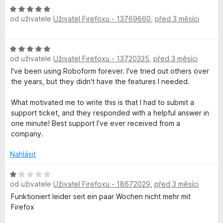
H
od uživatele
Uživatel Firefoxu - 13769660
,
před 3 měsíci
o
d
n
H
o
od uživatele
Uživatel Firefoxu - 13720335
,
před 3 měsíci
o
c
d
I've been using Roboform forever. I've tried out others over
e
n
the years, but they didn't have the features I needed.
n
o
í
c
What motivated me to write this is that I had to submit a
:
e
support ticket, and they responded with a helpful answer in
5
n
one minute! Best support I've ever received from a
z
í
company.
5
:
5
Nahlásit
z
5
H
od uživatele
Uživatel Firefoxu - 18672029
,
před 3 měsíci
o
d
Funktioniert leider seit ein paar Wochen nicht mehr mit
n
Firefox
o