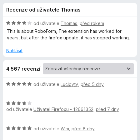
e
4
č
Recenze od uživatele Thomas
,
e
d
3
F
z
H
od uživatele
Thomas
,
před rokem
i
o
5
o
This is about RoboForm, The extension has worked for
r
d
years, but after the firefox update, it has stopped working.
n
e
p
o
f
Nahlásit
c
o
l
e
x
4 567 recenzí
n
ň
í
:
H
od uživatele
Lucidyty
,
před 5 dny
4
k
o
z
d
5
H
n
u
od uživatele
Uživatel Firefoxu - 12661352
,
před 7 dny
o
o
d
c
R
n
e
H
od uživatele
Wim
,
před 8 dny
o
n
o
o
c
í