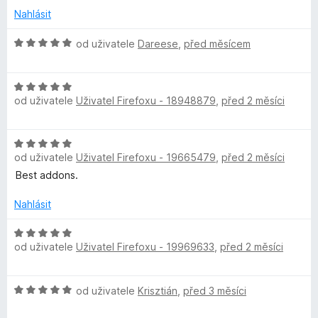
s
n
e
:
Nahlásit
o
n
5
c
í
z
H
w
od uživatele
Dareese
,
před měsícem
e
:
5
o
n
5
d
o
í
z
H
n
:
od uživatele
Uživatel Firefoxu - 18948879
,
před 2 měsíci
5
o
o
r
5
d
c
z
n
e
H
5
d
o
n
od uživatele
Uživatel Firefoxu - 19665479
,
před 2 měsíci
o
c
í
d
Best addons.
e
:
M
n
n
5
o
Nahlásit
í
z
a
c
:
5
e
H
5
od uživatele
Uživatel Firefoxu - 19969633
,
před 2 měsíci
n
o
n
z
í
d
5
:
n
a
H
od uživatele
Krisztián
,
před 3 měsíci
5
o
o
z
c