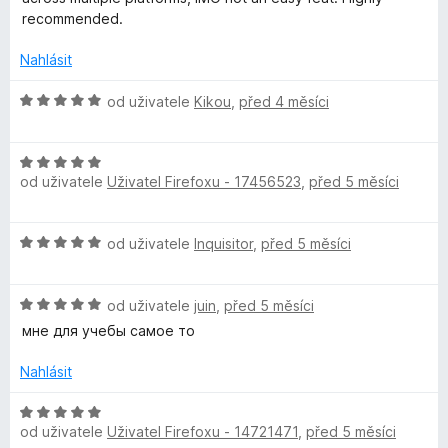
recommended.
Nahlásit
H
od uživatele
Kikou
,
před 4 měsíci
o
d
H
n
od uživatele
Uživatel Firefoxu - 17456523
,
před 5 měsíci
o
o
d
c
n
e
H
od uživatele
Inquisitor
,
před 5 měsíci
o
n
o
c
í
d
e
:
H
n
od uživatele
juin
,
před 5 měsíci
n
5
o
o
í
мне для учебы самое то
z
d
c
:
5
n
e
Nahlásit
5
o
n
z
c
í
H
5
e
:
od uživatele
Uživatel Firefoxu - 14721471
,
před 5 měsíci
o