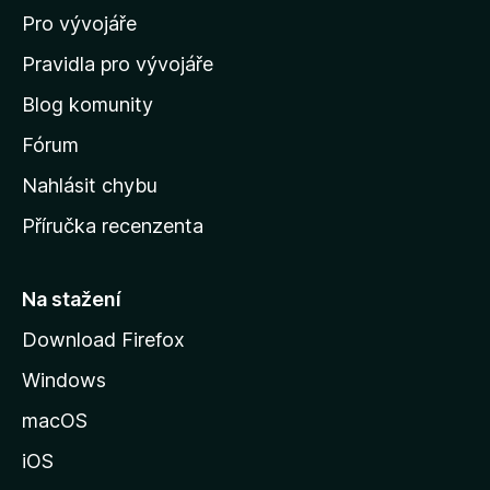
Pro vývojáře
o
m
Pravidla pro vývojáře
o
Blog komunity
v
s
Fórum
k
Nahlásit chybu
o
Příručka recenzenta
u
s
t
Na stažení
r
Download Firefox
á
Windows
n
k
macOS
u
iOS
M