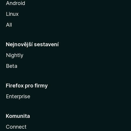
o
Android
z
Linux
i
All
l
l
y
Nejnovější sestavení
Nightly
Beta
Firefox pro firmy
Enterprise
Komunita
Connect