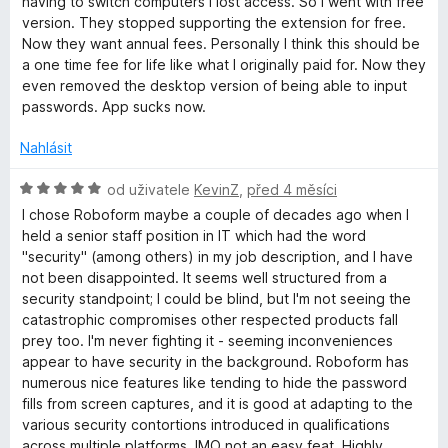
having to switch computers I lost access. So I went with free
n
version. They stopped supporting the extension for free.
o
Now they want annual fees. Personally I think this should be
c
a one time fee for life like what I originally paid for. Now they
e
even removed the desktop version of being able to input
n
passwords. App sucks now.
í
:
Nahlásit
1
z
H
od uživatele
KevinZ
,
před 4 měsíci
5
o
I chose Roboform maybe a couple of decades ago when I
d
held a senior staff position in IT which had the word
n
"security" (among others) in my job description, and I have
o
not been disappointed. It seems well structured from a
c
security standpoint; I could be blind, but I'm not seeing the
e
catastrophic compromises other respected products fall
n
prey too. I'm never fighting it - seeming inconveniences
í
appear to have security in the background. Roboform has
:
numerous nice features like tending to hide the password
5
fills from screen captures, and it is good at adapting to the
z
various security contortions introduced in qualifications
5
across multiple platforms, IMO not an easy feat. Highly