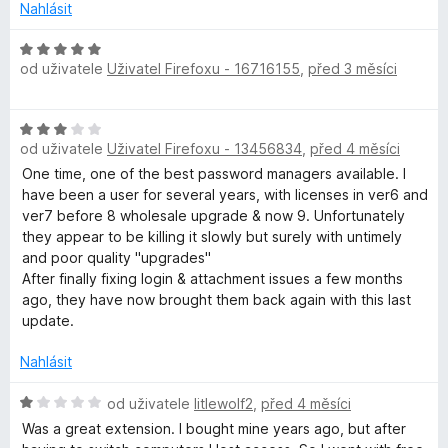
c
Nahlásit
e
n
H
od uživatele
Uživatel Firefoxu - 16716155
,
před 3 měsíci
í
o
:
d
1
n
H
z
o
od uživatele
Uživatel Firefoxu - 13456834
,
před 4 měsíci
o
5
c
d
One time, one of the best password managers available. I
e
n
have been a user for several years, with licenses in ver6 and
n
o
ver7 before 8 wholesale upgrade & now 9. Unfortunately
í
c
they appear to be killing it slowly but surely with untimely
:
e
and poor quality "upgrades"
5
n
After finally fixing login & attachment issues a few months
z
í
ago, they have now brought them back again with this last
5
:
update.
3
z
Nahlásit
5
H
od uživatele
litlewolf2
,
před 4 měsíci
o
Was a great extension. I bought mine years ago, but after
d