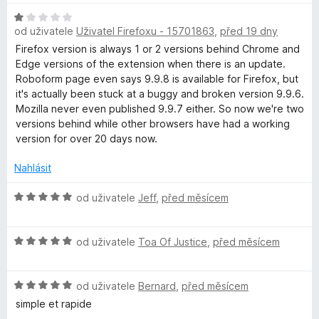
d
e
:
H
n
n
b
5
od uživatele
Uživatel Firefoxu - 15701863
,
před 19 dny
o
o
í
z
d
c
Firefox version is always 1 or 2 versions behind Chrome and
:
5
o
n
e
Edge versions of the extension when there is an update.
4
o
n
Roboform page even says 9.9.8 is available for Firefox, but
z
F
c
í
it's actually been stuck at a buggy and broken version 9.9.6.
5
e
:
Mozilla never even published 9.9.7 either. So now we're two
n
5
versions behind while other browsers have had a working
o
í
z
version for over 20 days now.
:
5
r
1
Nahlásit
z
m
5
H
od uživatele
Jeff
,
před měsícem
o
P
d
H
n
od uživatele
Toa Of Justice
,
před měsícem
o
o
a
d
c
H
n
od uživatele
Bernard
,
před měsícem
e
s
o
o
n
simple et rapide
d
c
í