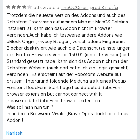
g
d
5
e
H
n
od uživatele
TheGGGman
,
před 3 měsíci
n
o
o
e
í
Trotzdem die neueste Version des Addons und auch des
d
c
:
Roboform Programms auf meinem Mac mit MacOS Catalina
n
e
5
installiert ist ,kann sich das Addon nicht im Browser
r
o
n
z
verbinden.Auch habe ich testweise andere Addons wie
c
í
5
uBlock Origin ,Privacy Badger , verschiedene Fingerprint
e
:
Blocker deaktiviert ,wie auch die Datenschutzeinstellungen
n
5
des Firefox Browsers Version 150.01 (neueste Version) auf
í
z
Standard gesetzt habe ,kann sich das Addon nicht mit der
:
5
Roboform Website (auch dort hatte ich ein Login gemacht)
4
verbinden ! Es erscheint auf der Roboform Website auf
z
grauem Hintergrund folgende Meldung als kleines Popup
5
Fenster : RoboForm Start Page has detected RoboForm
browser extension but cannot connect with it.
Please update RoboForm browser extension.
Was soll man nun tun ?
In anderen Browsern :Vivaldi ,Brave,Opera funktioniert das
Addon !
Nahlásit