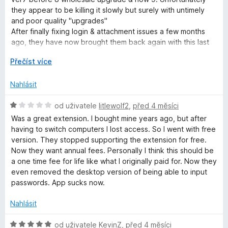
í
c
they appear to be killing it slowly but surely with untimely
:
e
and poor quality "upgrades"
5
n
After finally fixing login & attachment issues a few months
z
í
ago, they have now brought them back again with this last
5
:
update.
R
Přečíst více
3
o
z
z
5
Nahlásit
b
a
H
od uživatele
litlewolf2
,
před 4 měsíci
l
o
Was a great extension. I bought mine years ago, but after
i
d
having to switch computers I lost access. So I went with free
t
n
version. They stopped supporting the extension for free.
d
o
Now they want annual fees. Personally I think this should be
o
c
a one time fee for life like what I originally paid for. Now they
e
even removed the desktop version of being able to input
n
passwords. App sucks now.
í
:
Nahlásit
1
z
H
od uživatele
KevinZ
,
před 4 měsíci