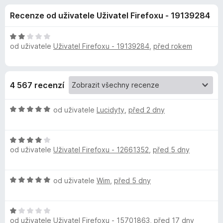
e
4
č
Recenze od uživatele Uživatel Firefoxu - 19139284
,
e
d
3
F
z
H
i
od uživatele
Uživatel Firefoxu - 19139284
,
před rokem
o
5
o
r
d
n
e
p
o
f
4 567 recenzí
c
o
l
e
x
H
n
od uživatele
Lucidyty
,
před 2 dny
ň
o
í
d
:
H
n
2
k
od uživatele
Uživatel Firefoxu - 12661352
,
před 5 dny
o
o
z
d
c
5
u
n
e
H
od uživatele
Wim
,
před 5 dny
o
n
R
o
c
í
d
e
:
H
n
n
5
o
od uživatele
Uživatel Firefoxu - 15701863
,
před 17 dny
o
o