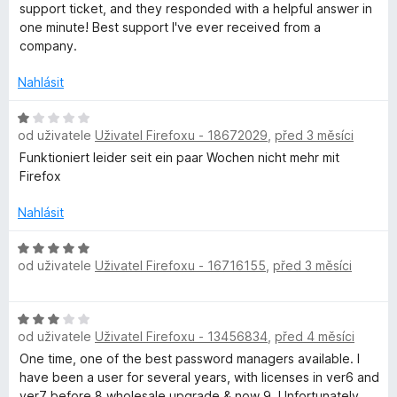
e
support ticket, and they responded with a helpful answer in
5
n
one minute! Best support I've ever received from a
z
í
company.
5
:
5
Nahlásit
z
5
H
od uživatele
Uživatel Firefoxu - 18672029
,
před 3 měsíci
o
d
Funktioniert leider seit ein paar Wochen nicht mehr mit
n
Firefox
o
c
Nahlásit
e
n
H
od uživatele
Uživatel Firefoxu - 16716155
,
před 3 měsíci
í
o
:
d
1
n
H
z
o
od uživatele
Uživatel Firefoxu - 13456834
,
před 4 měsíci
o
5
c
d
One time, one of the best password managers available. I
e
n
have been a user for several years, with licenses in ver6 and
n
o
ver7 before 8 wholesale upgrade & now 9. Unfortunately