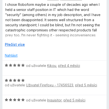
5
o
I chose Roboform maybe a couple of decades ago when I
d
held a senior staff position in IT which had the word
n
"security" (among others) in my job description, and I have
o
not been disappointed. It seems well structured from a
c
security standpoint; I could be blind, but I'm not seeing the
e
catastrophic compromises other respected products fall
n
prey too. I'm never fighting it - seeming inconveniences
í
appear to have security in the background. Roboform has
:
R
Přečíst více
numerous nice features like tending to hide the password
5
o
fills from screen captures, and it is good at adapting to the
z
z
Nahlásit
various security contortions introduced in qualifications
5
b
across multiple platforms, IMO not an easy feat. Highly
a
H
od uživatele
Kikou
,
před 4 měsíci
recommended.
l
o
i
d
t
H
n
d
od uživatele
Uživatel Firefoxu - 17456523
,
před 5 měsíci
o
o
o
d
c
n
e
H
od uživatele
Inquisitor
,
před 5 měsíci
o
n
o
c
í