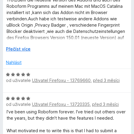
g
d
c
:
Roboform Programms auf meinem Mac mit MacOS Catalina
n
e
5
installiert ist ,kann sich das Addon nicht im Browser
e
o
n
z
verbinden.Auch habe ich testweise andere Addons wie
c
í
5
uBlock Origin ,Privacy Badger , verschiedene Fingerprint
r
e
:
Blocker deaktiviert ,wie auch die Datenschutzeinstellungen
n
5
des Firefox Browsers Version 150.01 (neueste Version) auf
í
z
Standard gesetzt habe ,kann sich das Addon nicht mit der
:
R
5
Přečíst více
Roboform Website (auch dort hatte ich ein Login gemacht)
4
o
verbinden ! Es erscheint auf der Roboform Website auf
z
z
Nahlásit
grauem Hintergrund folgende Meldung als kleines Popup
5
b
Fenster : RoboForm Start Page has detected RoboForm
a
H
browser extension but cannot connect with it.
l
od uživatele
Uživatel Firefoxu - 13769660
,
před 3 měsíci
o
Please update RoboForm browser extension.
i
d
Was soll man nun tun ?
t
n
In anderen Browsern :Vivaldi ,Brave,Opera funktioniert das
H
d
o
Addon !
od uživatele
Uživatel Firefoxu - 13720335
,
před 3 měsíci
o
o
c
d
I've been using Roboform forever. I've tried out others over
e
n
the years, but they didn't have the features I needed.
n
o
í
c
What motivated me to write this is that I had to submit a
: