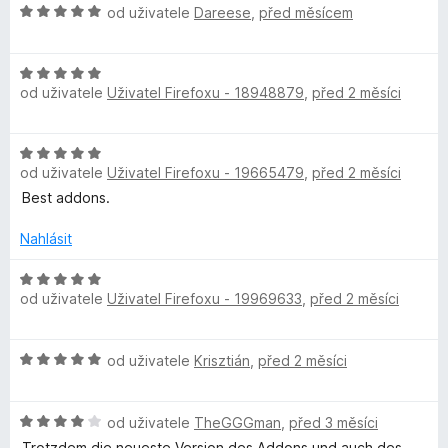
c
í
z
H
od uživatele
Dareese
,
před měsícem
s
e
:
5
o
n
5
d
w
í
z
H
n
:
od uživatele
Uživatel Firefoxu - 18948879
,
před 2 měsíci
5
o
o
o
5
d
c
z
n
e
H
5
o
r
n
od uživatele
Uživatel Firefoxu - 19665479
,
před 2 měsíci
o
c
í
d
Best addons.
e
:
d
n
n
5
o
Nahlásit
í
z
M
c
:
5
e
H
5
od uživatele
Uživatel Firefoxu - 19969633
,
před 2 měsíci
n
o
a
z
í
d
5
:
n
n
H
od uživatele
Krisztián
,
před 2 měsíci
5
o
o
z
c
a
d
5
e
H
n
od uživatele
TheGGGman
,
před 3 měsíci
n
o
o
í
Trotzdem die neueste Version des Addons und auch des