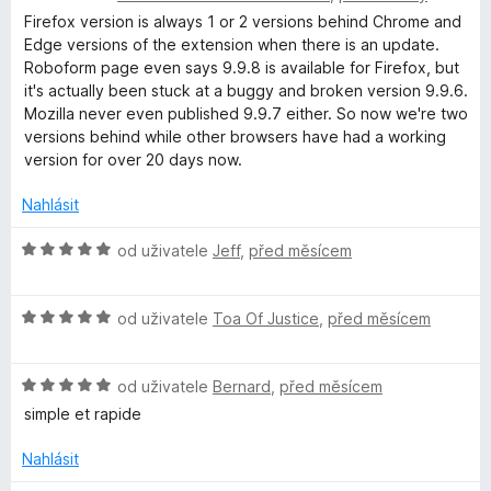
í
z
d
c
Firefox version is always 1 or 2 versions behind Chrome and
:
5
b
n
e
Edge versions of the extension when there is an update.
4
o
n
Roboform page even says 9.9.8 is available for Firefox, but
z
o
c
í
it's actually been stuck at a buggy and broken version 9.9.6.
5
e
:
Mozilla never even published 9.9.7 either. So now we're two
n
5
versions behind while other browsers have had a working
F
í
z
version for over 20 days now.
:
5
o
1
Nahlásit
z
r
5
H
od uživatele
Jeff
,
před měsícem
o
d
m
H
n
od uživatele
Toa Of Justice
,
před měsícem
o
o
P
d
c
H
n
od uživatele
Bernard
,
před měsícem
e
a
o
o
n
simple et rapide
d
c
í
s
n
e
:
Nahlásit
o
n
5