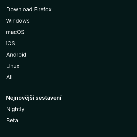
r
Download Firefox
á
Windows
n
k
macOS
u
iOS
M
o
Android
z
Linux
i
All
l
l
y
Nejnovější sestavení
Nightly
Beta