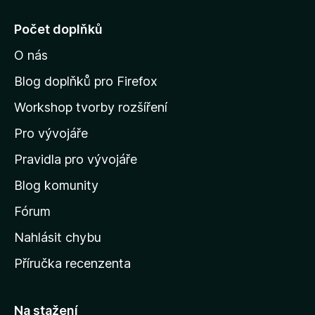
e
j
Počet doplňků
í
O nás
t
n
Blog doplňků pro Firefox
a
Workshop tvorby rozšíření
d
Pro vývojáře
o
m
Pravidla pro vývojáře
o
Blog komunity
v
s
Fórum
k
Nahlásit chybu
o
Příručka recenzenta
u
s
t
Na stažení