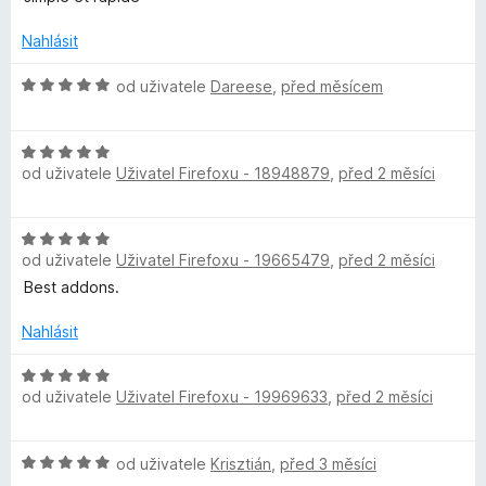
d
c
s
í
n
e
:
Nahlásit
o
n
5
w
c
í
z
H
od uživatele
Dareese
,
před měsícem
e
:
5
o
o
n
5
d
í
z
H
n
r
:
od uživatele
Uživatel Firefoxu - 18948879
,
před 2 měsíci
5
o
o
5
d
c
z
n
e
d
H
5
o
n
od uživatele
Uživatel Firefoxu - 19665479
,
před 2 měsíci
o
c
í
M
d
Best addons.
e
:
n
n
5
a
o
Nahlásit
í
z
c
:
5
e
H
n
5
od uživatele
Uživatel Firefoxu - 19969633
,
před 2 měsíci
n
o
z
í
d
5
a
:
n
H
od uživatele
Krisztián
,
před 3 měsíci
5
o
o