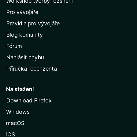
Workshop tvorby rozšíření
d
Pro vývojáře
o
m
Pravidla pro vývojáře
o
Blog komunity
v
s
Fórum
k
Nahlásit chybu
o
Příručka recenzenta
u
s
t
Na stažení
r
Download Firefox
á
Windows
n
k
macOS
u
iOS
M