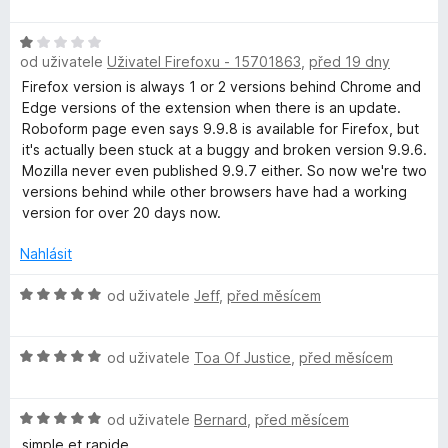
o
c
í
d
e
:
b
H
n
n
5
od uživatele
Uživatel Firefoxu - 15701863
,
před 19 dny
o
o
í
z
o
d
c
Firefox version is always 1 or 2 versions behind Chrome and
:
5
n
e
Edge versions of the extension when there is an update.
4
F
o
n
Roboform page even says 9.9.8 is available for Firefox, but
z
c
í
it's actually been stuck at a buggy and broken version 9.9.6.
5
e
:
Mozilla never even published 9.9.7 either. So now we're two
o
n
5
versions behind while other browsers have had a working
í
z
version for over 20 days now.
r
:
5
1
Nahlásit
m
z
5
H
od uživatele
Jeff
,
před měsícem
o
P
d
H
n
od uživatele
Toa Of Justice
,
před měsícem
a
o
o
d
c
s
H
n
od uživatele
Bernard
,
před měsícem
e
o
o
n
simple et rapide