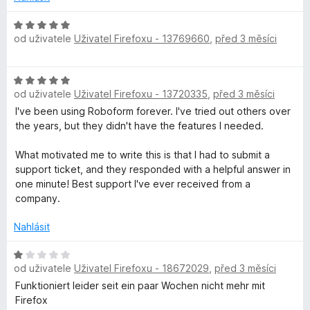
H
od uživatele
Uživatel Firefoxu - 13769660
,
před 3 měsíci
o
d
n
H
o
od uživatele
Uživatel Firefoxu - 13720335
,
před 3 měsíci
o
c
d
I've been using Roboform forever. I've tried out others over
e
n
the years, but they didn't have the features I needed.
n
o
í
c
What motivated me to write this is that I had to submit a
:
e
support ticket, and they responded with a helpful answer in
5
n
one minute! Best support I've ever received from a
z
í
company.
5
:
5
Nahlásit
z
5
H
od uživatele
Uživatel Firefoxu - 18672029
,
před 3 měsíci
o
d
Funktioniert leider seit ein paar Wochen nicht mehr mit
n
Firefox