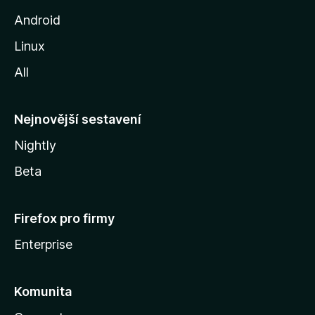
o
Android
z
Linux
i
All
l
l
y
Nejnovější sestavení
Nightly
Beta
Firefox pro firmy
Enterprise
Komunita