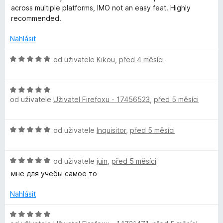
5
across multiple platforms, IMO not an easy feat. Highly
recommended.
Nahlásit
H
od uživatele
Kikou
,
před 4 měsíci
o
d
H
n
od uživatele
Uživatel Firefoxu - 17456523
,
před 5 měsíci
o
o
d
c
n
e
H
od uživatele
Inquisitor
,
před 5 měsíci
o
n
o
c
í
d
e
:
H
n
od uživatele
juin
,
před 5 měsíci
n
5
o
o
í
мне для учебы самое то
z
d
c
:
5
n
e
Nahlásit
5
o
n
z
c
í
H
5