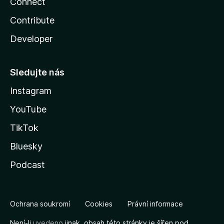
Connect
Contribute
Developer
Sledujte nás
Instagram
YouTube
TikTok
Bluesky
Podcast
Ochrana soukromí
Cookies
Právní informace
Není-li
uvedeno
jinak, obsah této stránky je šířen pod