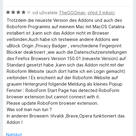
g
z
c
d
5
e
H
n
od uživatele
TheGGGman
,
před 3 měsíci
n
e
o
o
í
Trotzdem die neueste Version des Addons und auch des
d
c
:
Roboform Programms auf meinem Mac mit MacOS Catalina
r
n
e
5
installiert ist ,kann sich das Addon nicht im Browser
o
n
z
verbinden.Auch habe ich testweise andere Addons wie
c
í
5
uBlock Origin ,Privacy Badger , verschiedene Fingerprint
e
:
Blocker deaktiviert ,wie auch die Datenschutzeinstellungen
n
5
des Firefox Browsers Version 150.01 (neueste Version) auf
í
z
Standard gesetzt habe ,kann sich das Addon nicht mit der
:
5
Roboform Website (auch dort hatte ich ein Login gemacht)
4
verbinden ! Es erscheint auf der Roboform Website auf
z
grauem Hintergrund folgende Meldung als kleines Popup
5
Fenster : RoboForm Start Page has detected RoboForm
browser extension but cannot connect with it.
Please update RoboForm browser extension.
Was soll man nun tun ?
In anderen Browsern :Vivaldi ,Brave,Opera funktioniert das
Addon !
Nahlásit