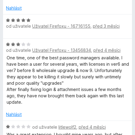
o
c
Nahlásit
e
n
H
od uživatele
Uživatel Firefoxu - 16716155
,
před 3 měsíci
í
o
:
d
1
n
H
z
o
od uživatele
Uživatel Firefoxu - 13456834
,
před 4 měsíci
o
5
c
d
One time, one of the best password managers available. I
e
n
have been a user for several years, with licenses in ver6 and
n
o
ver7 before 8 wholesale upgrade & now 9. Unfortunately
í
c
they appear to be killing it slowly but surely with untimely
:
e
and poor quality "upgrades"
5
n
After finally fixing login & attachment issues a few months
z
í
ago, they have now brought them back again with this last
5
:
update.
3
z
Nahlásit
5
H
od uživatele
litlewolf2
,
před 4 měsíci
o
Was a great extension. I bought mine years ago, but after