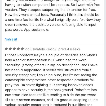
d
having to switch computers I lost access. So I went with free
n
version. They stopped supporting the extension for free.
o
Now they want annual fees. Personally I think this should be
c
a one time fee for life like what I originally paid for. Now they
e
even removed the desktop version of being able to input
n
passwords. App sucks now.
í
:
Nahlásit
1
z
H
od uživatele
KevinZ
,
před 4 měsíci
5
o
I chose Roboform maybe a couple of decades ago when I
d
held a senior staff position in IT which had the word
n
"security" (among others) in my job description, and I have
o
not been disappointed. It seems well structured from a
c
security standpoint; I could be blind, but I'm not seeing the
e
catastrophic compromises other respected products fall
n
prey too. I'm never fighting it - seeming inconveniences
í
appear to have security in the background. Roboform has
:
numerous nice features like tending to hide the password
5
fills from screen captures, and it is good at adapting to the
z
various security contortions introduced in qualifications