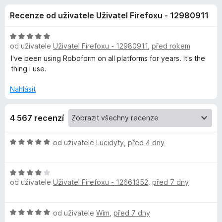
e
4
č
Recenze od uživatele Uživatel Firefoxu - 12980911
,
e
d
3
F
z
H
i
od uživatele
Uživatel Firefoxu - 12980911
,
před rokem
o
5
o
r
d
I've been using Roboform on all platforms for years. It's the
n
e
thing i use.
p
o
f
c
Nahlásit
o
l
e
x
n
4 567 recenzí
ň
í
:
5
k
H
od uživatele
Lucidyty
,
před 4 dny
z
o
5
d
u
H
n
od uživatele
Uživatel Firefoxu - 12661352
,
před 7 dny
o
o
R
d
c
n
e
H
o
od uživatele
Wim
,
před 7 dny
o
n