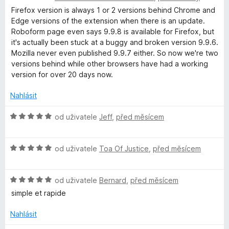
í
z
d
c
Firefox version is always 1 or 2 versions behind Chrome and
:
5
b
n
e
Edge versions of the extension when there is an update.
4
o
n
Roboform page even says 9.9.8 is available for Firefox, but
z
o
c
í
it's actually been stuck at a buggy and broken version 9.9.6.
5
e
:
Mozilla never even published 9.9.7 either. So now we're two
n
5
versions behind while other browsers have had a working
F
í
z
version for over 20 days now.
:
5
o
1
Nahlásit
z
r
5
H
od uživatele
Jeff
,
před měsícem
o
d
m
H
n
od uživatele
Toa Of Justice
,
před měsícem
o
o
P
d
c
H
n
od uživatele
Bernard
,
před měsícem
e
a
o
o
n
simple et rapide
d
c
í
s
n
e
:
Nahlásit
o
n
5