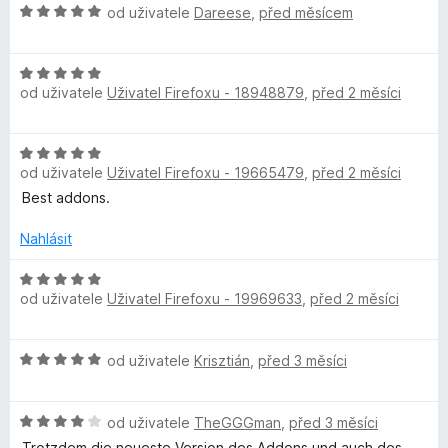
c
í
z
H
od uživatele
Dareese
,
před měsícem
s
e
:
5
o
n
5
d
w
í
z
H
n
:
od uživatele
Uživatel Firefoxu - 18948879
,
před 2 měsíci
5
o
o
o
5
d
c
z
n
e
H
5
o
r
n
od uživatele
Uživatel Firefoxu - 19665479
,
před 2 měsíci
o
c
í
d
Best addons.
e
:
d
n
n
5
o
Nahlásit
í
z
M
c
:
5
e
H
5
od uživatele
Uživatel Firefoxu - 19969633
,
před 2 měsíci
n
o
a
z
í
d
5
:
n
n
H
od uživatele
Krisztián
,
před 3 měsíci
5
o
o
z
c
a
d
5
e
H
n
od uživatele
TheGGGman
,
před 3 měsíci
n
o
o
í
Trotzdem die neueste Version des Addons und auch des