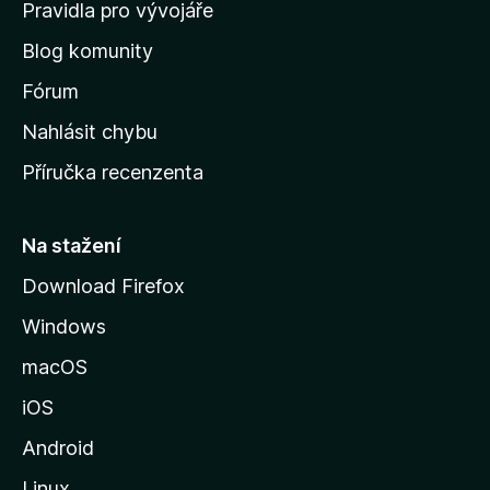
m
Pravidla pro vývojáře
o
Blog komunity
v
s
Fórum
k
Nahlásit chybu
o
Příručka recenzenta
u
s
t
Na stažení
r
Download Firefox
á
Windows
n
k
macOS
u
iOS
M
o
Android
z
Linux