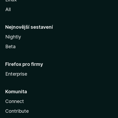
i
All
l
l
y
Nejnovější sestavení
Nightly
Beta
Firefox pro firmy
Enterprise
Komunita
Connect
Contribute