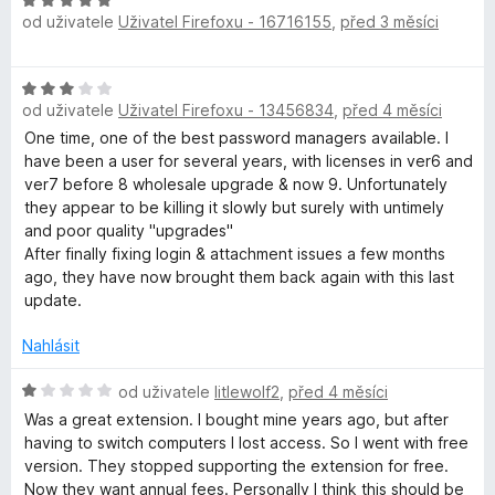
n
H
od uživatele
Uživatel Firefoxu - 16716155
,
před 3 měsíci
í
o
:
d
1
n
H
z
o
od uživatele
Uživatel Firefoxu - 13456834
,
před 4 měsíci
o
5
c
d
One time, one of the best password managers available. I
e
n
have been a user for several years, with licenses in ver6 and
n
o
ver7 before 8 wholesale upgrade & now 9. Unfortunately
í
c
they appear to be killing it slowly but surely with untimely
:
e
and poor quality "upgrades"
5
n
After finally fixing login & attachment issues a few months
z
í
ago, they have now brought them back again with this last
5
:
update.
3
z
Nahlásit
5
H
od uživatele
litlewolf2
,
před 4 měsíci
o
Was a great extension. I bought mine years ago, but after
d
having to switch computers I lost access. So I went with free
n
version. They stopped supporting the extension for free.
o
Now they want annual fees. Personally I think this should be