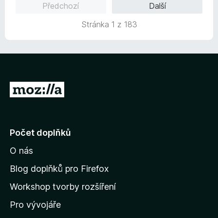
Předchozí
Další
5
c
z
e
Stránka 1 z 183
5
n
í
:
5
z
5
P
ř
e
j
Počet doplňků
í
O nás
t
n
Blog doplňků pro Firefox
a
Workshop tvorby rozšíření
d
Pro vývojáře
o