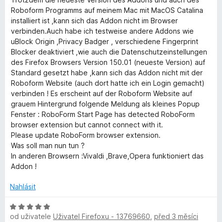
g
d
c
:
Roboform Programms auf meinem Mac mit MacOS Catalina
n
e
5
installiert ist ,kann sich das Addon nicht im Browser
e
o
n
z
verbinden.Auch habe ich testweise andere Addons wie
c
í
5
uBlock Origin ,Privacy Badger , verschiedene Fingerprint
r
e
:
Blocker deaktiviert ,wie auch die Datenschutzeinstellungen
n
5
des Firefox Browsers Version 150.01 (neueste Version) auf
í
z
Standard gesetzt habe ,kann sich das Addon nicht mit der
:
5
Roboform Website (auch dort hatte ich ein Login gemacht)
4
verbinden ! Es erscheint auf der Roboform Website auf
z
grauem Hintergrund folgende Meldung als kleines Popup
5
Fenster : RoboForm Start Page has detected RoboForm
browser extension but cannot connect with it.
Please update RoboForm browser extension.
Was soll man nun tun ?
In anderen Browsern :Vivaldi ,Brave,Opera funktioniert das
Addon !
Nahlásit
H
od uživatele
Uživatel Firefoxu - 13769660
,
před 3 měsíci
o