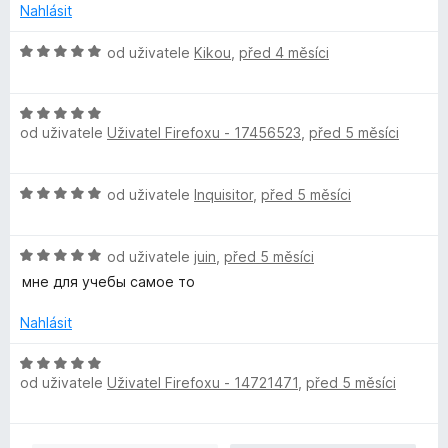
Nahlásit
H
od uživatele
Kikou
,
před 4 měsíci
o
d
H
n
od uživatele
Uživatel Firefoxu - 17456523
,
před 5 měsíci
o
o
d
c
n
e
H
od uživatele
Inquisitor
,
před 5 měsíci
o
n
o
c
í
d
e
:
H
n
od uživatele
juin
,
před 5 měsíci
n
5
o
o
í
мне для учебы самое то
z
d
c
:
5
n
e
Nahlásit
5
o
n
z
c
í
H
5
e
:
od uživatele
Uživatel Firefoxu - 14721471
,
před 5 měsíci
o
n
5
d
í
z
n
:
5
o