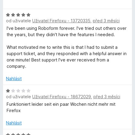
d
n
H
o
od uživatele
Uživatel Firefoxu - 13720335
,
před 3 měsíci
o
c
d
I've been using Roboform forever. I've tried out others over
e
n
the years, but they didn't have the features I needed.
n
o
í
c
What motivated me to write this is that I had to submit a
:
e
support ticket, and they responded with a helpful answer in
5
n
one minute! Best support I've ever received from a
z
í
company.
5
:
5
Nahlásit
z
5
H
od uživatele
Uživatel Firefoxu - 18672029
,
před 3 měsíci
o
d
Funktioniert leider seit ein paar Wochen nicht mehr mit
n
Firefox
o
c
Nahlásit
e