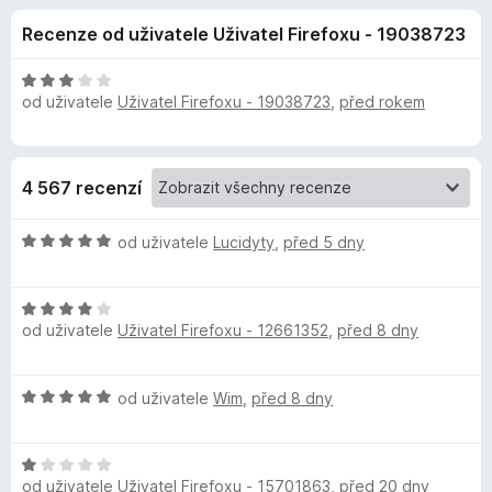
e
4
č
Recenze od uživatele Uživatel Firefoxu - 19038723
,
e
d
3
F
z
H
i
od uživatele
Uživatel Firefoxu - 19038723
,
před rokem
o
5
o
r
d
n
e
p
o
f
4 567 recenzí
c
o
l
e
x
H
n
od uživatele
Lucidyty
,
před 5 dny
ň
o
í
d
:
H
n
3
k
od uživatele
Uživatel Firefoxu - 12661352
,
před 8 dny
o
o
z
d
c
5
u
n
e
H
od uživatele
Wim
,
před 8 dny
o
n
R
o
c
í
d
e
:
H
n
n
5
o
od uživatele
Uživatel Firefoxu - 15701863
,
před 20 dny
o
o