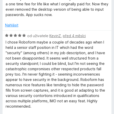
c
a one time fee for life like what I originally paid for. Now they
e
even removed the desktop version of being able to input
n
passwords. App sucks now.
í
:
Nahlásit
1
z
H
od uživatele
KevinZ
,
před 4 měsíci
5
o
I chose Roboform maybe a couple of decades ago when I
d
held a senior staff position in IT which had the word
n
"security" (among others) in my job description, and I have
o
not been disappointed. It seems well structured from a
c
security standpoint; I could be blind, but I'm not seeing the
e
catastrophic compromises other respected products fall
n
prey too. I'm never fighting it - seeming inconveniences
í
appear to have security in the background. Roboform has
:
numerous nice features like tending to hide the password
5
fills from screen captures, and it is good at adapting to the
z
various security contortions introduced in qualifications
5
across multiple platforms, IMO not an easy feat. Highly
recommended.