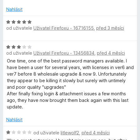
o
c
Nahlásit
e
n
H
od uživatele
Uživatel Firefoxu - 16716155
,
před 3 měsíci
í
o
:
d
1
n
H
z
o
od uživatele
Uživatel Firefoxu - 13456834
,
před 4 měsíci
o
5
c
d
One time, one of the best password managers available. I
e
n
have been a user for several years, with licenses in ver6 and
n
o
ver7 before 8 wholesale upgrade & now 9. Unfortunately
í
c
they appear to be killing it slowly but surely with untimely
:
e
and poor quality "upgrades"
5
n
After finally fixing login & attachment issues a few months
z
í
ago, they have now brought them back again with this last
5
:
update.
3
z
Nahlásit
5
H
od uživatele
litlewolf2
,
před 4 měsíci
o