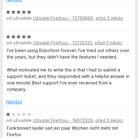
H
od uživatele
Uživatel Firefoxu - 13769660
,
před 3 měsíci
o
d
n
H
o
od uživatele
Uživatel Firefoxu - 13720335
,
před 3 měsíci
o
c
d
I've been using Roboform forever. I've tried out others over
e
n
the years, but they didn't have the features I needed.
n
o
í
c
What motivated me to write this is that I had to submit a
:
e
support ticket, and they responded with a helpful answer in
5
n
one minute! Best support I've ever received from a
z
í
company.
5
:
5
Nahlásit
z
5
H
od uživatele
Uživatel Firefoxu - 18672029
,
před 3 měsíci
o
d
Funktioniert leider seit ein paar Wochen nicht mehr mit
n
Firefox