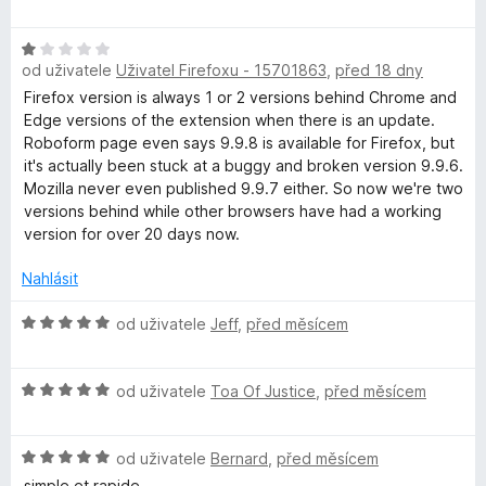
o
c
í
d
e
b
:
H
n
n
5
od uživatele
Uživatel Firefoxu - 15701863
,
před 18 dny
o
o
í
z
o
d
c
Firefox version is always 1 or 2 versions behind Chrome and
:
5
n
e
Edge versions of the extension when there is an update.
4
F
o
n
Roboform page even says 9.9.8 is available for Firefox, but
z
c
í
it's actually been stuck at a buggy and broken version 9.9.6.
5
e
:
Mozilla never even published 9.9.7 either. So now we're two
o
n
5
versions behind while other browsers have had a working
í
z
version for over 20 days now.
r
:
5
1
Nahlásit
m
z
5
H
od uživatele
Jeff
,
před měsícem
P
o
d
H
n
od uživatele
Toa Of Justice
,
před měsícem
a
o
o
d
c
s
H
n
od uživatele
Bernard
,
před měsícem
e
o
o
n
simple et rapide