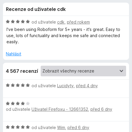
e
4
č
Recenze od uživatele cdk
,
e
d
3
F
z
H
od uživatele
cdk
,
před rokem
i
o
5
o
I've been using Roboform for 5+ years - it's great. Easy to
r
d
use, lots of functuality and keeps me safe and connected
n
e
easily.
p
o
f
c
Nahlásit
o
l
e
x
n
ň
4 567 recenzí
í
:
5
k
H
od uživatele
Lucidyty
,
před 4 dny
z
o
5
d
u
H
n
od uživatele
Uživatel Firefoxu - 12661352
,
před 6 dny
o
o
R
d
c
n
e
o
H
od uživatele
Wim
,
před 6 dny
o
n