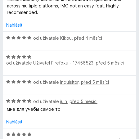
5
across multiple platforms, IMO not an easy feat. Highly
recommended.
Nahlásit
H
od uživatele
Kikou
,
před 4 měsíci
o
d
H
n
od uživatele
Uživatel Firefoxu - 17456523
,
před 5 měsíci
o
o
d
c
n
e
H
od uživatele
Inquisitor
,
před 5 měsíci
o
n
o
c
í
d
e
:
H
n
od uživatele
juin
,
před 5 měsíci
n
5
o
o
í
мне для учебы самое то
z
d
c
:
5
n
e
Nahlásit
5
o
n
z
c
í
H
5