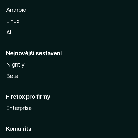
M
o
Android
z
Linux
i
All
l
l
y
Nejnovější sestavení
Nightly
Beta
Firefox pro firmy
Enterprise
Komunita