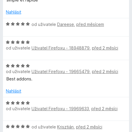
s
d
c
í
n
e
:
Nahlásit
o
n
5
w
c
í
z
H
od uživatele
Dareese
,
před měsícem
e
:
5
o
o
n
5
d
í
z
H
n
r
:
od uživatele
Uživatel Firefoxu - 18948879
,
před 2 měsíci
5
o
o
5
d
c
z
d
n
e
H
5
o
n
od uživatele
Uživatel Firefoxu - 19665479
,
před 2 měsíci
o
c
í
M
d
Best addons.
e
:
n
n
5
a
o
Nahlásit
í
z
c
:
5
e
H
n
5
od uživatele
Uživatel Firefoxu - 19969633
,
před 2 měsíci
n
o
z
í
d
5
a
:
n
H
od uživatele
Krisztián
,
před 2 měsíci
5
o