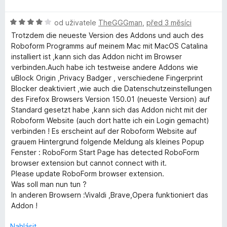
g
o
z
c
d
5
e
H
n
od uživatele
TheGGGman
,
před 3 měsíci
e
n
o
o
í
Trotzdem die neueste Version des Addons und auch des
d
c
:
Roboform Programms auf meinem Mac mit MacOS Catalina
r
n
e
5
installiert ist ,kann sich das Addon nicht im Browser
o
n
z
verbinden.Auch habe ich testweise andere Addons wie
c
í
5
uBlock Origin ,Privacy Badger , verschiedene Fingerprint
e
:
Blocker deaktiviert ,wie auch die Datenschutzeinstellungen
n
5
des Firefox Browsers Version 150.01 (neueste Version) auf
í
z
Standard gesetzt habe ,kann sich das Addon nicht mit der
:
5
Roboform Website (auch dort hatte ich ein Login gemacht)
4
verbinden ! Es erscheint auf der Roboform Website auf
z
grauem Hintergrund folgende Meldung als kleines Popup
5
Fenster : RoboForm Start Page has detected RoboForm
browser extension but cannot connect with it.
Please update RoboForm browser extension.
Was soll man nun tun ?
In anderen Browsern :Vivaldi ,Brave,Opera funktioniert das
Addon !
Nahlásit