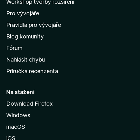
Workshop tvorby rozšíření
d
Pro vývojáře
o
m
Pravidla pro vývojáře
o
Blog komunity
v
s
Fórum
k
Nahlásit chybu
o
Příručka recenzenta
u
s
t
Na stažení
r
Download Firefox
á
Windows
n
k
macOS
u
iOS