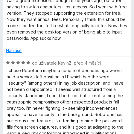
Was a great extension. I bought mine years ago, but after
d
having to switch computers I lost access. So I went with free
n
version. They stopped supporting the extension for free.
o
Now they want annual fees. Personally I think this should be
c
a one time fee for life like what I originally paid for. Now they
e
even removed the desktop version of being able to input
n
passwords. App sucks now.
í
:
Nahlásit
1
z
H
od uživatele
KevinZ
,
před 4 měsíci
5
o
I chose Roboform maybe a couple of decades ago when I
d
held a senior staff position in IT which had the word
n
"security" (among others) in my job description, and I have
o
not been disappointed. It seems well structured from a
c
security standpoint; I could be blind, but I'm not seeing the
e
catastrophic compromises other respected products fall
n
prey too. I'm never fighting it - seeming inconveniences
í
appear to have security in the background. Roboform has
:
numerous nice features like tending to hide the password
5
fills from screen captures, and it is good at adapting to the
z
various security contortions introduced in qualifications