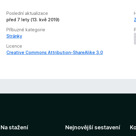
Poslední aktualizace
před 7 lety (13. kvě 2019)
Příbuzné kategorie
P
Stránky
Licence
Creative Commons Attribution-ShareAlike 3.0
Na stažení
Nejnovější sestavení
K