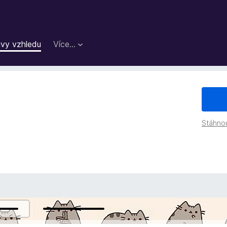
vy vzhledu
Více…
Stáhno