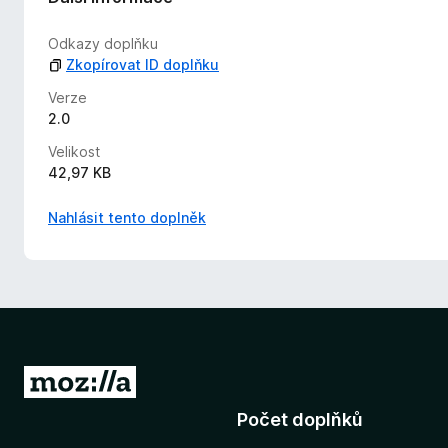
e
n
Odkazy doplňku
o
Zkopírovat ID doplňku
Verze
2.0
Velikost
42,97 KB
Nahlásit tento doplněk
P
ř
Počet doplňků
e