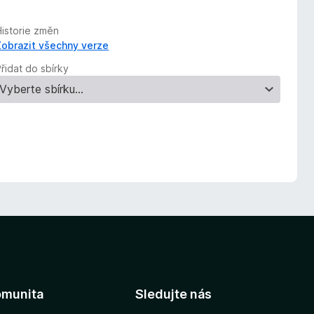
Historie změn
Zobrazit všechny verze
řidat do sbírky
omunita
Sledujte nás