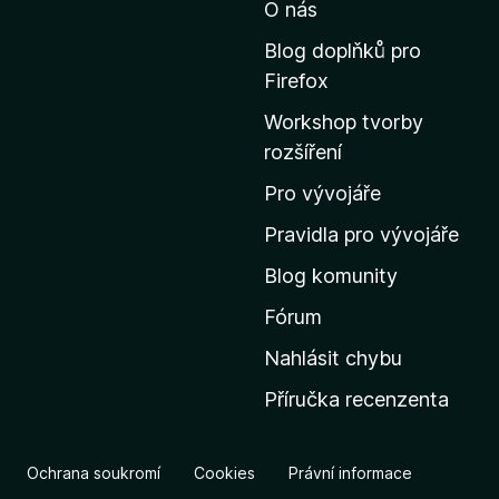
O nás
j
í
Blog doplňků pro
t
Firefox
n
Workshop tvorby
a
rozšíření
d
o
Pro vývojáře
m
Pravidla pro vývojáře
o
Blog komunity
v
s
Fórum
k
Nahlásit chybu
o
Příručka recenzenta
u
s
t
Ochrana soukromí
Cookies
Právní informace
r