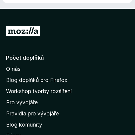
P
ř
e
j
Počet doplňků
í
O nás
t
n
Blog doplňků pro Firefox
a
Workshop tvorby rozšíření
d
Pro vývojáře
o
m
Pravidla pro vývojáře
o
Blog komunity
v