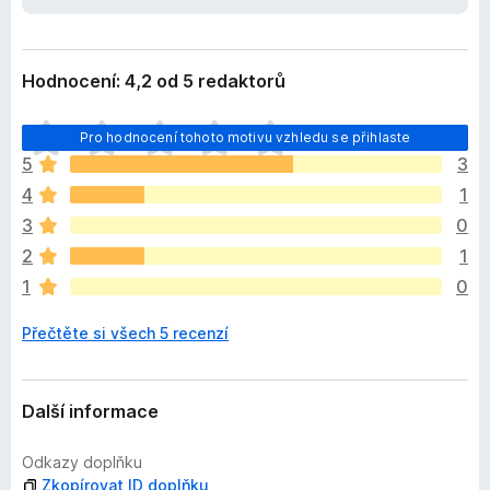
e
č
n
e
í
F
Hodnocení: 4,2 od 5 redaktorů
i
r
Z
Pro hodnocení tohoto motivu vzhledu se přihlaste
e
a
5
3
f
t
4
1
í
o
m
3
0
x
n
2
1
e
1
0
h
o
Přečtěte si všech 5 recenzí
d
n
o
c
Další informace
e
n
Odkazy doplňku
o
Zkopírovat ID doplňku