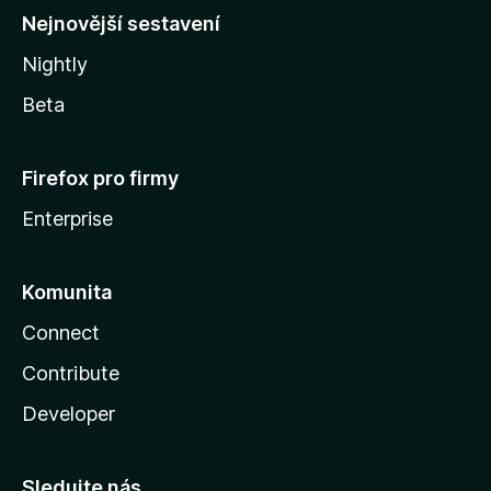
y
Nejnovější sestavení
Nightly
Beta
Firefox pro firmy
Enterprise
Komunita
Connect
Contribute
Developer
Sledujte nás