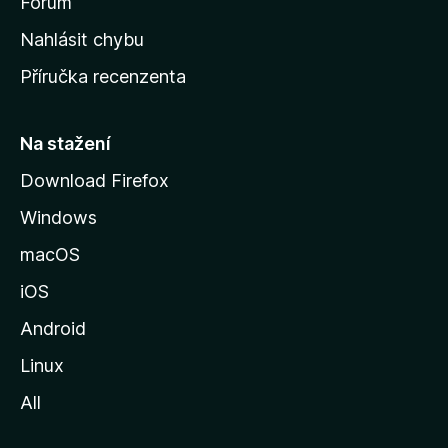
s
Fórum
k
Nahlásit chybu
o
Příručka recenzenta
u
s
t
Na stažení
r
Download Firefox
á
Windows
n
k
macOS
u
iOS
M
o
Android
z
Linux
i
All
l
l