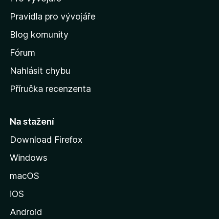
m
Pravidla pro vývojáře
o
Blog komunity
v
s
Fórum
k
Nahlásit chybu
o
Příručka recenzenta
u
s
t
Na stažení
r
Download Firefox
á
Windows
n
k
macOS
u
iOS
M
o
Android