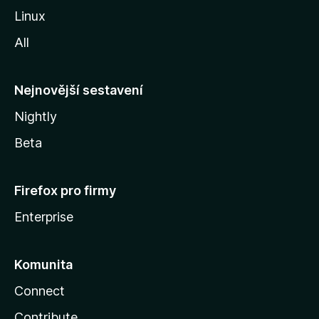
z
Linux
i
All
l
l
y
Nejnovější sestavení
Nightly
Beta
Firefox pro firmy
Enterprise
Komunita
Connect
Contribute