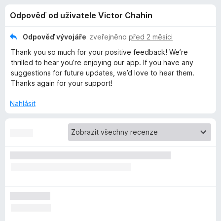
e
4
č
Odpověď od uživatele Victor Chahin
,
e
d
2
F
z
Odpověď vývojáře
zveřejněno
před 2 měsíci
i
o
5
Thank you so much for your positive feedback! We’re
r
thrilled to hear you’re enjoying our app. If you have any
e
p
suggestions for future updates, we’d love to hear them.
f
Thanks again for your support!
o
l
x
Nahlásit
ň
k
u
F
i