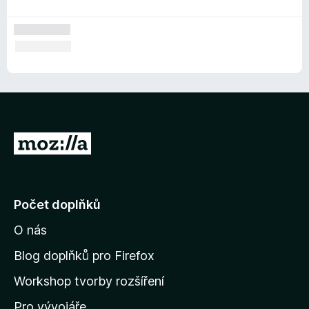
P
ř
e
j
Počet doplňků
í
O nás
t
n
Blog doplňků pro Firefox
a
Workshop tvorby rozšíření
d
Pro vývojáře
o