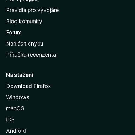
m
Pravidla pro vývojáře
o
Blog komunity
v
s
Fórum
k
Nahlásit chybu
o
Příručka recenzenta
u
s
t
Na stažení
r
Download Firefox
á
Windows
n
k
macOS
u
iOS
M
o
Android