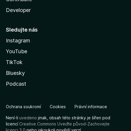
Developer
Sledujte nás
Instagram
YouTube
TikTok
Bluesky
Podcast
Ochrana soukromí
Cookies
Právní informace
Není-li
uvedeno
jinak, obsah této stránky je šířen pod
licencí
Creative Commons Uveďte původ-Zachovejte
licenci 3.0
nebo jakoukoli novější verzí.