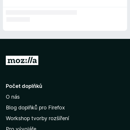
P
ř
e
j
Počet doplňků
í
O nás
t
n
Blog doplňků pro Firefox
a
Workshop tvorby rozšíření
d
Pro vývojáře
o