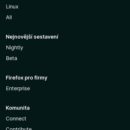
z
Linux
i
All
l
l
y
Nejnovější sestavení
Nightly
Beta
Firefox pro firmy
Enterprise
Komunita
Connect
Contribute