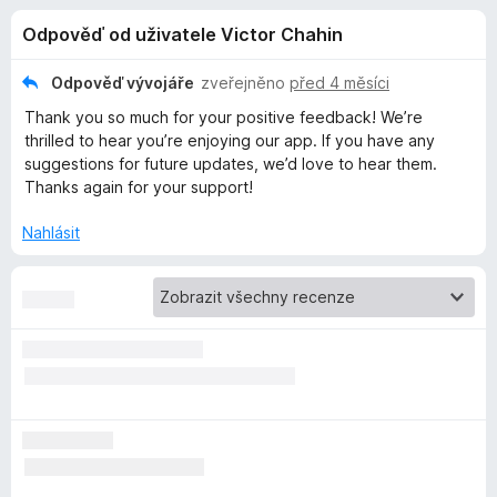
e
4
č
Odpověď od uživatele Victor Chahin
,
e
d
2
F
z
Odpověď vývojáře
zveřejněno
před 4 měsíci
i
o
5
Thank you so much for your positive feedback! We’re
r
thrilled to hear you’re enjoying our app. If you have any
e
p
suggestions for future updates, we’d love to hear them.
f
Thanks again for your support!
o
l
x
Nahlásit
ň
k
u
F
i